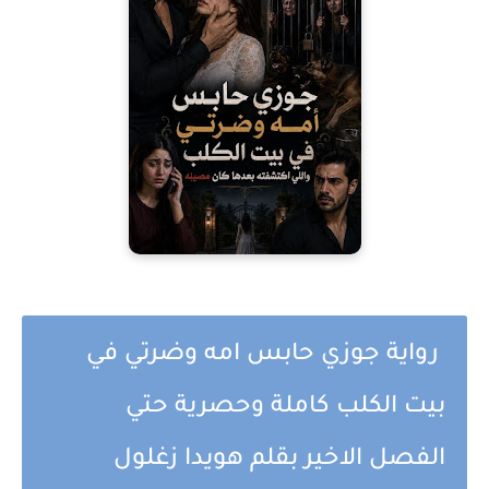
رواية جوزي حابس امه وضرتي في
بيت الكلب كاملة وحصرية حتي
الفصل الاخير بقلم هويدا زغلول