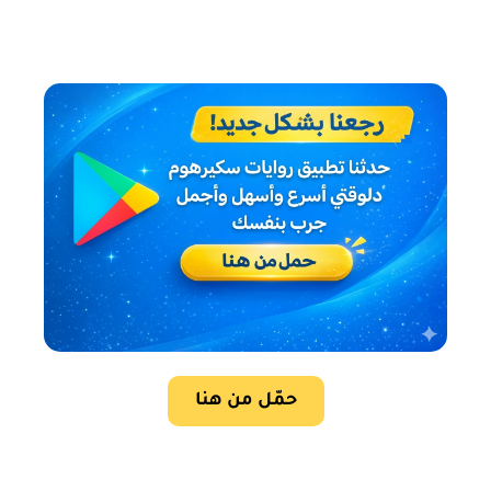
حمّل من هنا