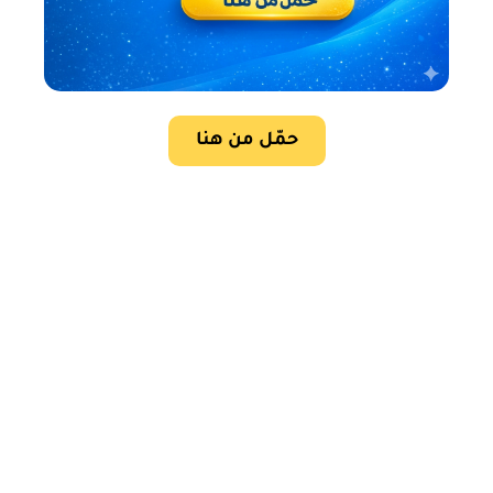
حمّل من هنا