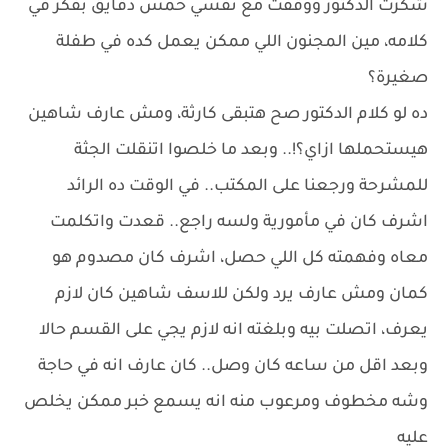
شكرت الدكتور ووقفت مع نفسي خمس دقايق بفكر في
كلامه، مين المجنون اللي ممكن يعمل كده في طفلة
صغيرة؟
ده لو كلام الدكتور صح هتبقى كارثة، ومش عارف شاهين
هيستحملها ازاي؟!.. وبعد ما خلصوا اتنقلت الجثة
للمشرحة ورجعنا على المكتب.. في الوقت ده الرائد
اشرف كان في مأمورية ولسه راجع.. قعدت واتكلمت
معاه وفهمته كل اللي حصل، اشرف كان مصدوم هو
كمان ومش عارف يرد ولكن للاسف شاهين كان لازم
يعرف، اتصلت بيه وبلغته انه لازم يجي على القسم حالا
وبعد اقل من ساعه كان وصل.. كان عارف انه في حاجة
وشه مخطوف ومرعوب منه انه يسمع خبر ممكن يخلص
عليه