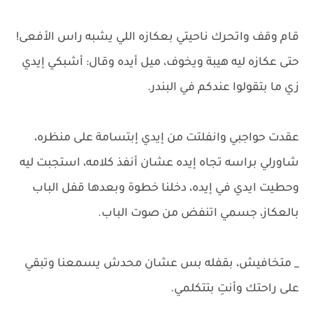
قام وقف واتحرك ناحيتي بعكازه اللي يشبه راس الأفعى!
حتى عكازه ليه هيبة ويخوف، ميل أيده وقال: أشبكي إيدي
زي ما بتقولوا عندكم في البندر.
عقدت حواجبي وانفلتت من إيدي إبتسامة على منظره،
شاورلي براسه تجاه إيده عشان أنفذ كلامه، استجبت ليه
وحطيت ايدي في إيده، دخلنا خطوة وبعدها قفل الباب
بالعكاز، جسمي اتنفض من صوت الباب.
_ متخافيش، بقفله بس عشان محدش يسمعنا وتبقي
على راحتك وأنتِ بتتكلمي.