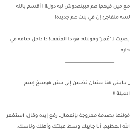
مع مين فيهم! هم مبيتهدوش ليه دول!!!! أقسم بالله
لسه متفاجئ إن في بنت عم جديدة!
بصيت لـ "عُمر" وقولتله: هو دا المثقف! دا داخل خناقة في
حارة.
_______________________
_ جايبني هنا عشان تضمن إني مش هوسخ إسم
العيلة!!!
قولتها بصدمة ممزوجة بإنفعال، رفع إيده وقال: استغفر
الله العظيم، أنا جايبك وسط عيلتك وأهلك وناسك.