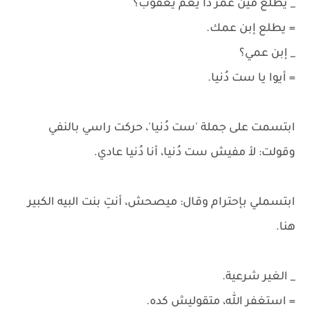
_ يطلع مين عُمر دا يعم يعقوب؟
= يطلع إبن عمك.
_ إبن عمي؟
= أيوا يا ست دُنيا.
ابتسمت على جملة 'ست دُنيا'، حركت راسي بالنفي
وقولت: لأ مفيش ست دُنيا، أنا دُنيا عادي.
ابتسملي بإحترام وقال: ميصحش، أنتِ بنت البيه الكبير
هنا.
_ الغير شرعية.
= استغفر الله، متقوليش كده.