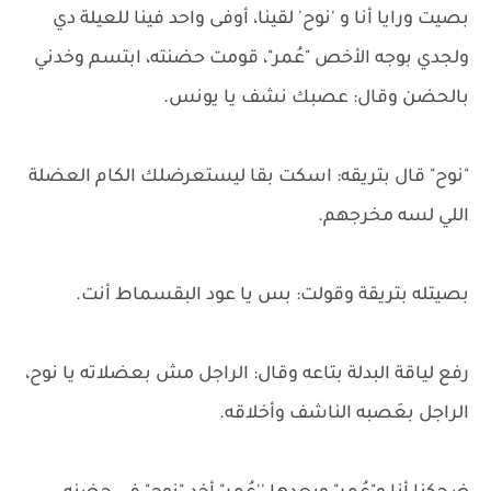
بصيت ورايا أنا و 'نوح' لقينا، أوفى واحد فينا للعيلة دي
ولجدي بوجه الأخص "عُمر"، قومت حضنته، ابتسم وخدني
بالحضن وقال: عصبك نشف يا يونس.
"نوح" قال بتريقه: اسكت بقا ليستعرضلك الكام العضلة
اللي لسه مخرجهم.
بصيتله بتريقة وقولت: بس يا عود البقسماط أنت.
رفع لياقة البدلة بتاعه وقال: الراجل مش بعضلاته يا نوح،
الراجل بعَصبه الناشف وأخلاقه.