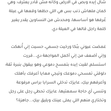
شال إيده وبص في الارض وكأنه مش قادر يعترف: وهي
كمان ملهاش ذنب بس هي اللي حظها وقعها في عيلة
عُرفها هو أساسها، ومحدش من النساوين يقدر يغير
كلمة راجل قالها في العيلة دي.
غمضت عيوني ببُكا ورخيت جسمي، حسيت إني أُنهكت
وإني أضعف من إني أكمل المواجهة دي...قررت
استسلم، لقيت إيده بتمسح دموعي وهو بيقول بنبرة ثقة:
دلوقتي تمسحي دموعك وتيجي معايا أعرفك بأهلك
وأعرفهم بيكِ، عايزك تدخلي السرايا براس مرفوعة
وتنسي أي حاجة سمعتيها، عايزك تحطي رجل على رجل
وتختاري منهم اللي يملى عينك ويليق بيكِ...جاهزة؟