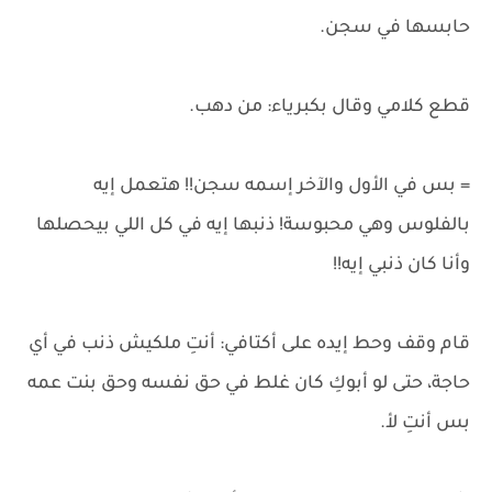
حابسها في سجن.
قطع كلامي وقال بكبرياء: من دهب.
= بس في الأول والآخر إسمه سجن!! هتعمل إيه
بالفلوس وهي محبوسة! ذنبها إيه في كل اللي بيحصلها
وأنا كان ذنبي إيه!!
قام وقف وحط إيده على أكتافي: أنتِ ملكيش ذنب في أي
حاجة، حتى لو أبوكِ كان غلط في حق نفسه وحق بنت عمه
بس أنتِ لأ.