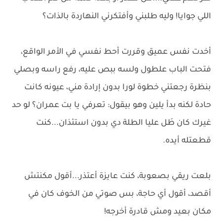
اللي جوايا! وليه طلبني وأفتكرني النهاردة بالذات؟
أخدت نفس عميق وقررت أحط نفسي في الأمر الواقع،
فتحت الباب علطول ولسه ببص عليه، رفع راسه وبصلي
بنظرة رجعتني خطوة لورا بدون إرادة مني، عيونه كانت
حادة لكنه بدأ يلين وهو بيقول: تعرفي يا بت عمران؟ لو حد
غيرك كان طَل عليا الطلة دي بدون استئذان...كنت
قطعتله أيده.
بلعت ريقي بصعوبة، كنت عايزة أعتذر...أقول مكنتش
أقصد، أقول أي حاجة، بس صوتي من الخوف كان في
مكان بعيد ومش قادرة أخرجه!