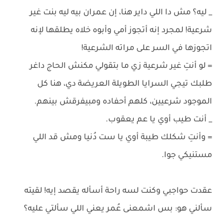
_ ليه؟ مش دا اللي داير هنا، إن عمران بيه ليه بنت غير
شرعية! لمجرد إنه أتجوز أمي وأبوه خلاه يطلقها لإنه
اتجوزها في السر على مراته الشرعية!
= لو أنتِ غير شرعية زي ما بتقولي مكنش الحاج داغر
طلبك تيجي السرايا الطويلة العريضة دي، هنا كل
الموجود شرعيين، كلهم أحفاده ومبيفرقش بينهم.
_ أنت طيب أوي يا عم يعقوب.
= وأنتِ شكلك طيبة أوي يا ست دُنيا ومش قد اللي
مستنيكي جوا.
عقدت حواجبي وكنت لسه راحة أسأله يقصد إيه! لقيته
سألني هو: بس اشمعنى عُمر يعني اللي سألتي عليه؟