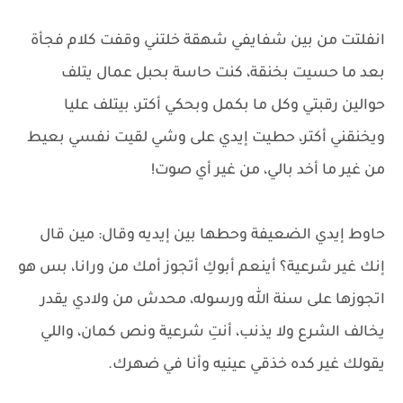
انفلتت من بين شفايفي شهقة خلتني وقفت كلام فجأة
بعد ما حسيت بخنقة، كنت حاسة بحبل عمال يتلف
حوالين رقبتي وكل ما بكمل وبحكي أكتر، بيتلف عليا
ويخنقني أكتر، حطيت إيدي على وشي لقيت نفسي بعيط
من غير ما أخد بالي، من غير أي صوت!
حاوط إيدي الضعيفة وحطها بين إيديه وقال: مين قال
إنك غير شرعية؟ أينعم أبوكِ أتجوز أمك من ورانا، بس هو
اتجوزها على سنة الله ورسوله، محدش من ولادي يقدر
يخالف الشرع ولا يذنب، أنتِ شرعية ونص كمان، واللي
يقولك غير كده خذقي عينيه وأنا في ضهرك.