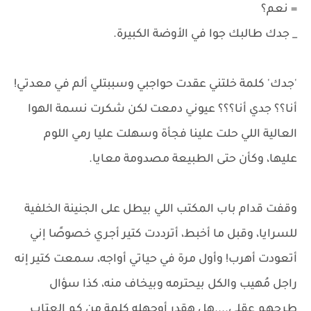
= نعم؟
_ جدك طالبك جوا في الأوضة الكبيرة.
'جدك' كلمة خلتني عقدت حواجبي وسببتلي ألم في معدتي!
أنا؟؟ جدي أنا؟؟؟ عيوني دمعت لكن شكرت نسمة الهوا
العالية اللي حلت علينا فجأة وسهلت عليا رمي اللوم
عليها، وكأن حتى الطبيعة مصدومة معايا.
وقفت قدام باب المكتب اللي بيطل على الجنينة الخلفية
للسرايا، وقبل ما أخبط، أترددت كتير أجري خصوصًا إني
أتعودت أهرب! وأول مرة في حياتي أواجه، سمعت كتير إنه
راجل مُهيب والكل بيحترمه وبيخاف منه، كذا سؤال
طرحهم عقلي....هل هقدر أوجهله كلمة من كم العتاب