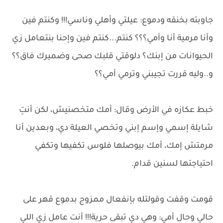
جاوبته بخنقه ودموع: عيلتي وأهلي وناسي!!! وكنتم فين
وأنا مرمية أنا وأمي؟؟؟ كنتم...كنتم فين وإحنا بنتعامل زي
الحيوانات من إبنك؟ دلوقتي قلبك صحى وضميرك فاق؟؟
و..وليه قررت تجيبني وترمي أمي؟؟
خبط عكازه في الأرض وقال: أمك متخصنيش، لكن أنتِ
شايلة إسمي وإسم إبني وتخصي العيلة دي، وبعدين أنا
مرمتش إمك، أمك بيوصلها فلوس تكفيها وتكفي
احتياجتها لسنين قدام.
قومت وقفت وقولتله بإنفعال ممزوج بدموع قهر على
حالي وحال أمي: وهي دي تبقى حرية!!! أنت عامل زي اللي