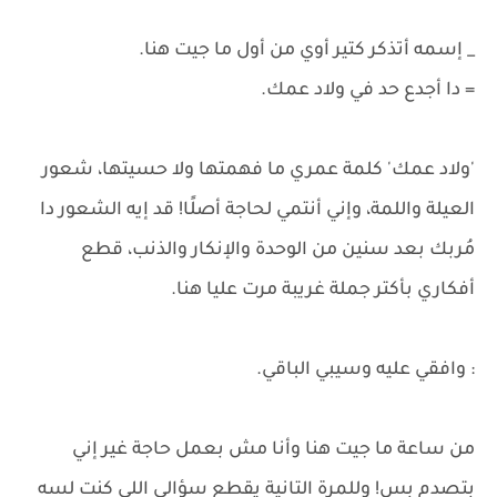
_ إسمه أتذكر كتير أوي من أول ما جيت هنا.
= دا أجدع حد في ولاد عمك.
'ولاد عمك' كلمة عمري ما فهمتها ولا حسيتها، شعور
العيلة واللمة، وإني أنتمي لحاجة أصلًا! قد إيه الشعور دا
مُربك بعد سنين من الوحدة والإنكار والذنب، قطع
أفكاري بأكتر جملة غريبة مرت عليا هنا.
: وافقي عليه وسيبي الباقي.
من ساعة ما جيت هنا وأنا مش بعمل حاجة غير إني
بتصدم بس! وللمرة التانية يقطع سؤالي اللي كنت لسه