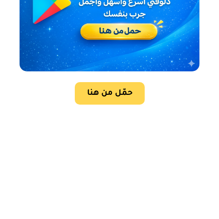
حمّل من هنا