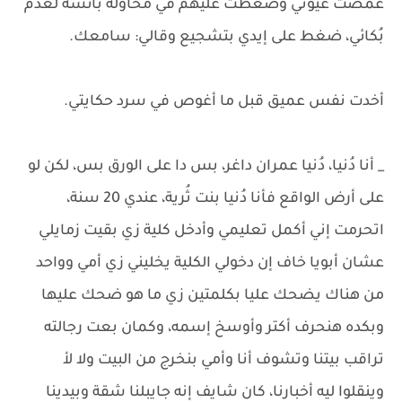
غمضت عيوني وضغطت عليهم في محاولة بائسة لعدم
بُكائي، ضغط على إيدي بتشجيع وقالي: سامعك.
أخدت نفس عميق قبل ما أغوص في سرد حكايتي.
_ أنا دُنيا، دُنيا عمران داغر، بس دا على الورق بس، لكن لو
على أرض الواقع فأنا دُنيا بنت ثُرية، عندي 20 سنة،
اتحرمت إني أكمل تعليمي وأدخل كلية زي بقيت زمايلي
عشان أبويا خاف إن دخولي الكلية يخليني زي أمي وواحد
من هناك يضحك عليا بكلمتين زي ما هو ضحك عليها
وبكده هنحرف أكتر وأوسخ إسمه، وكمان بعت رجالته
تراقب بيتنا وتشوف أنا وأمي بنخرج من البيت ولا لأ
وينقلوا ليه أخبارنا، كان شايف إنه جايبلنا شقة وبيدينا