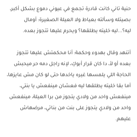
حنية تاني كانت قادرة تجمع في عيوني دموع بشكل أكبر،
بصيتله وسألته بعياط ولا العيلة الصغيرة: أومال
ليه؟...ليه خليته يطلقها؟ ويحرم عليها تتجوز بعده.
أتنهد وقال بهدوء وحكمة: أنا محكمتش عليها تتجوز
بعده أو لأ، دا كان قرار أبوكِ، لإنه راجل دمه حر ميحبش
الحاجة اللي يلمسها غيره ياخدها حتى لو كان مش عايزها،
أما بقا خليته يطلقها ليه فعشان مينفعش يا بنتي،
مينفعش واحد من ولادي يتجوز من برا العيلة، مينفعش
واحد من ولادي يتجوز على بنت من بناتي، مرضهاش
عليهم.