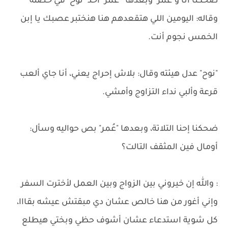
ضحكنا أنا و"عُمر" وبعدها ''عُمر" أخد "نوح" في حضنه
وقاله: اليومين اللي هتقعدهم هنا هنختبر عصبك يا إبن
الخمس نجوم أنت.
"نوح" عدل هيئته وقال: بلاش إحراج يعني، أنا جاي ألعب
قرعة وألبي نداء التزاوج وأمشي.
ضحكنا إحنا التلاتة، وبعدها "عُمر" بص حواليه وسأل:
أومال فين المثقف التالت؟
: والله إن خيروني بين الزواج وبين العمل لأخترت السفر
وإني أغور من هنا خالص عشان دي مبقتش عيشه بقااا،
كل شوية استدعاء عشان أشوف حظي وبختي هيطلع