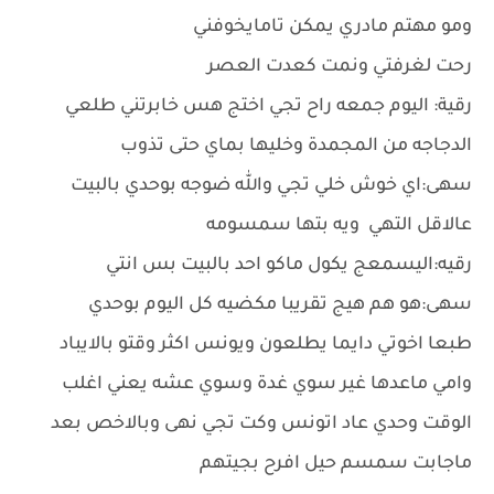
ومو مهتم مادري يمكن تامايخوفني
رحت لغرفتي ونمت كعدت العصر
رقية: اليوم جمعه راح تجي اختج هس خابرتني طلعي
الدجاجه من المجمدة وخليها بماي حتى تذوب
سهى:اي خوش خلي تجي والله ضوجه بوحدي بالبيت
عالاقل التهي ويه بتها سمسومه
رقيه:اليسمعج يكول ماكو احد بالبيت بس انتي
سهى:هو هم هيج تقريبا مكضيه كل اليوم بوحدي
طبعا اخوتي دايما يطلعون ويونس اكثر وقتو بالايباد
وامي ماعدها غير سوي غدة وسوي عشه يعني اغلب
الوقت وحدي عاد اتونس وكت تجي نهى وبالاخص بعد
ماجابت سمسم حيل افرح بجيتهم