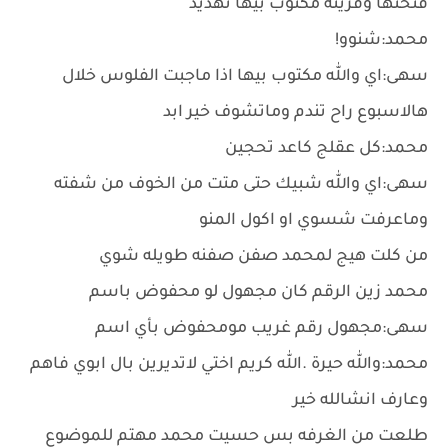
فتحتها وقريته مكتوب بيها تهديد
محمد:شنوو!
سهى:اي والله مكتوب بيها اذا ماجبت الفلوس خلال
هالاسبوع راح تندم وماتشوف خير ابد
محمد:كل عقلج كاعد تحجين
سهى:اي والله شبيك حتى متت من الخوف من شفته
وماعرفت شسوي او اكول المنو
من كلت هيج لمحمد صفن صفنه طويله شوي
محمد زين الرقم كان مجهول لو محفوض باسم
سهى:مجهول رقم غريب مومحفوض بأي اسم
محمد:والله حيرة .الله كريم اختي لاتديرين بال ابوي فاهم
وعارف انشالله خير
طلعت من الغرفه بس حسيت محمد مهتم للموضوع