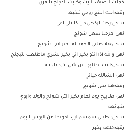
كملت تنضيف البيت وخليت الدجاج بالفرن
رقيه:اجت اختج روحي تلكيها
سهى:رحت اركض من كالتلي امي
نهى: مرحبا سهى شونج
سهى:هلا حياتي الحمدلله بخير انتي شونج
نهى:والله اذا انتو بخير اني بخير بشري ماطلعت نتيجتج
سهى:الاحد تطلع بس شي اكيد ناجحه
نهى:انشالله حياتي
رقيه:هلا بنتي شونج
نهى:هلابيج يوم تمام بخير انتي شونج والولد وابوي
شونهم
سهى:نطيني سمسم اريد اموتها من البوس اليوم
رقيه:كلهم بخير