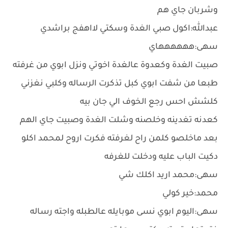
وشربان جاي هم
عبدالله:اكول صبي الغدة وسكتي لااهفج براشدي
سهى:ههههههاي
صبيت الغدة وكعدوة عالغدة اخوتي ونزل ابوي من غرفته
طبعا من شفت ابوي كبل تذكرت الرساله وكلبي نغزني
كلشش احس رجع الخوف الي جان بيه
كعدنه تغدينه وخلصنه وشلت الغدة وصبيت جاي الهم
بعد ماخلصو كلمن راح لغرفته فكرت اروح لمحمد اكلو
دكيت الباب عليه ودخلت للغرفه
سهى:محمد اريد اكلك شي
محمد:خير كولي
سهى:اليوم ابوي نسى موبايله عالطبله واجته رساله