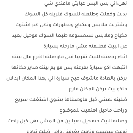
نهى:اني بس البس عبايتي ماعندي شي
بدلت وكملت وطلعنه للسوك فترينه كل السوك
وشتريت ملابس ومكياج وعطورات ونهى هم اشترت
مكياج وملابس لسمسومه طبعا السوك موحيل بعيد
عن البيت فطلعنه مشي مارحنه بسيارة
اثناء رجعتنه للبيت تقريبا قبل ماوصلنه الفرع مال بيتنه
انتبهت اكو سيارة بفرعنه بس مو يم بيتنه صاير مكانها
بركن بالعادة ماشوف هيج سيارة اني بهذا المكان ابد لان
ماكو بيت بركن المكان فارغ
ضلينه نمشي قبل ماوصلناها بشوي اشتغلت سريع
وراحت ماحيل اهتميت للموضوع
وصلنه البيت جنه حيل تعبانين من المشي نهى كبل راحت
نومت سمسم ونامت بغرفتي وامي ضلت تباوع