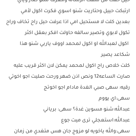
حيل خفت من شفت الرساله ومعرف شنو صار وياي
ارتبكت حييل وحتاريت شنو اسوي فكرت اكول لأمي
بعدين كلت لا مستحيل امي اذا عرفت حيل راح تخاف وراح
تكول لابوي وتصير سالفه حاولت افكر بعقل اكثر
اكول لعبدالله او اكول لمحمد اووف ياربي شنو هذا
شكاعد يصير
كلت خلاص راح اكول لمحمد يمكن لان اكثر قريب عليه
صارت الساعه12 ونص اذن ضهر ورحت صليت اجو اخوتي
رقيه: سهى صبي الغدة مادام اجو اخوتج
سهى:اي يووم
عبدالله:شنو مسوين غدة؟ سهى: برياني
عبدالله:استعجلي ترى ميت جوع
سهى:والله ياخويه لو مزوج جان هس متغدي من زمان