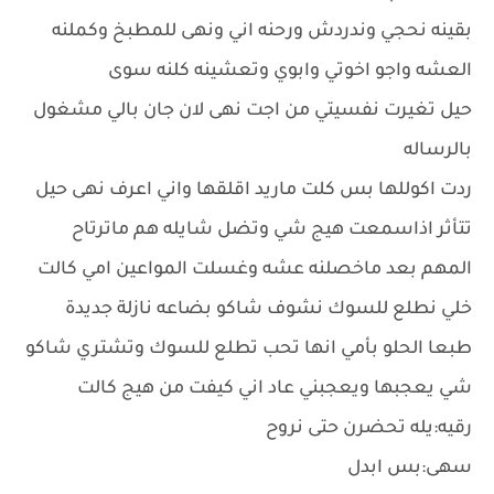
بقينه نحجي وندردش ورحنه اني ونهى للمطبخ وكملنه
العشه واجو اخوتي وابوي وتعشينه كلنه سوى
حيل تغيرت نفسيتي من اجت نهى لان جان بالي مشغول
بالرساله
ردت اكوللها بس كلت ماريد اقلقها واني اعرف نهى حيل
تتأثر اذاسمعت هيج شي وتضل شايله هم ماترتاح
المهم بعد ماخصلنه عشه وغسلت المواعين امي كالت
خلي نطلع للسوك نشوف شاكو بضاعه نازلة جديدة
طبعا الحلو بأمي انها تحب تطلع للسوك وتشتري شاكو
شي يعجبها ويعجبني عاد اني كيفت من هيج كالت
رقيه:يله تحضرن حتى نروح
سهى:بس ابدل