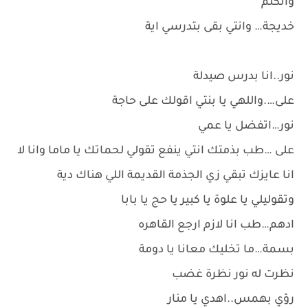
واتكلم
خديجة… وانتي بقى بتدرسي اية
نور..انا بدرس صيدلة
على….واللهي يا بنتي اقولك على حاجة
نور…اتفضل يا عمي
على …طب بذمتك انتي ينفع تقولي لحماتك يا ماما وانا لا
انا عايزك تبقي زي الجذمة القديمة اللي هناك دية
وتقوليلي يا علوة يا كبير يا حج يا بابا
ادهم…طب انا لازم ارجع القاهره
بسمة…ما تخليك معانا يا دومة
نظرت له نور نظرة غضب
رؤي بهمس..اهدي يا منار