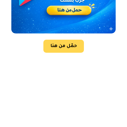
حمّل من هنا