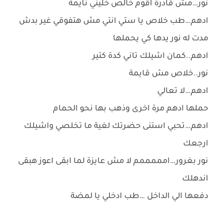
نور…مش قادرة اقوم خالص خليني نايمة
ادهم…طب خلاص يا ستي انتي مش هتفوقي غير بدش
مدت له نور يدها كي يحملها
ادهم..كمان اشيلك تاني كدة كتير
نور..خلاص مش قايمة
ادهم…لا تعالي
حملها ادهم مرة اخرى وذهب بها نحو الحمام
ادهم…تحبي استنى حضرتك لغية ما تخلصي واشيلك
ارجعك
نور بغرور…امممممم لا مش عايزة لما ابقى اعوز هبقى
اندهلك
دفعها الي الداخل …طب ادخلي يا لمضة