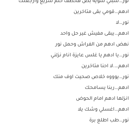
نور…سبني شوية بص هخطف حلم سريع وارجعلك
ادهم…قومي بقى متاخرين
نور…لا
ادهم…يبقى مفيش غير حل واحد
نهض ادهم من الفراش وحمل نور
نور…يا ادهم يا غلس عايزة انام نزلني
ادهم….لا احنا متاخرين
نور…يوووه خلاص صحيت اوف منك
ادهم…ربنا يسامحك
انزلها ادهم امام الحوض
ادهم…اغسلي وشك يلا
نور…طب اطلع برة