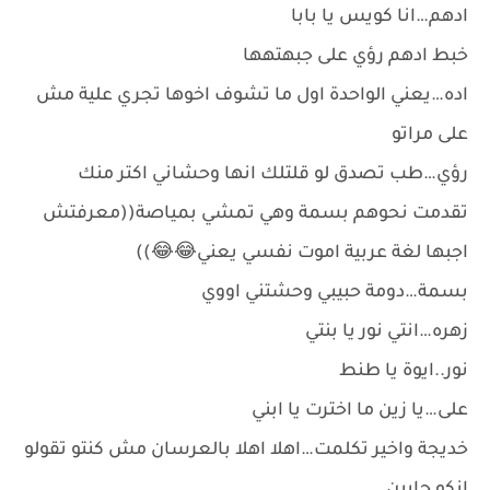
ادهم…انا كويس يا بابا
خبط ادهم رؤي على جبهتهها
اده…يعني الواحدة اول ما تشوف اخوها تجري علية مش
على مراتو
رؤي…طب تصدق لو قلتلك انها وحشاني اكتر منك
تقدمت نحوهم بسمة وهي تمشي بمياصة((معرفتش
اجبها لغة عربية اموت نفسي يعني😂😂))
بسمة…دومة حبيبي وحشتني اووي
زهره…انتي نور يا بنتي
نور..ايوة يا طنط
على…يا زين ما اخترت يا ابني
خديجة واخير تكلمت…اهلا اهلا بالعرسان مش كنتو تقولو