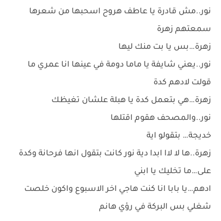
نور..مش قادرة يا عاطف هروح اسحبها من شعرها
سمعتهم زهرة
زهرة…بس يا بت منك ليها
نور..يعني شايفة يا ماما دومة في عينها انا عمري ما
قولت لادهم كدة
زهرة…هي بتعمل كدة يا هبلة علشان تغيظك
نور..والمصحف هقوم اقتلها
خديجة… بتقولو اية
زهرة..ها لا لاا ابدا دية نور كانت بتقول انها فرحانة وكدة
على…ما تخليك يا ابني
ادهم…يا بابا انا كنت هاجي اخر الاسبوع واكون خلصت
شغلي بس البركة في رؤي هانم