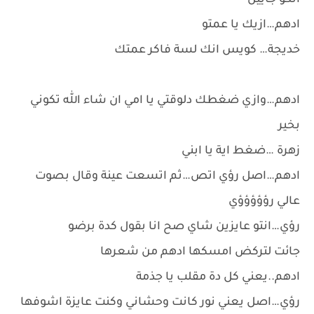
انكو جايين
ادهم…ازيك يا عمتو
خديجة… كويس انك لسة فاكر عمتك
ادهم…وازي ضغطك دلوقتي يا امي ان شاء الله تكوني
بخير
زهرة …ضغط اية يا ابني
ادهم…اصل رؤي اتص…ثم اتسعت عينة وقال بصوت
عالي رؤؤؤؤؤي
رؤي…انتو عايزين شاي صح انا بقول كدة برضو
جائت لتركض امسكها ادهم من شعرها
ادهم..يعني كل دة مقلب يا جذمة
رؤي…اصل يعني نور كانت وحشاني وكنت عايزة اشوفها