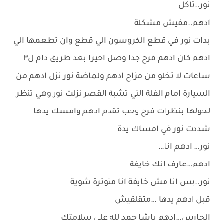
نور..تاكل
ادهم..مفيش مشكلة
بدات نور في قطع الكروسون الي قطع وان تطعمها الي
ادهم كان ادهم فرح جدا وصل اخيرا بعد طريق دام ل٣
ساعات لا تخلو من مزاح ادهم ولماضة نور نزل ادهم من
السيارة امام الفلة التي تشبة القصر نزلت نور وهي تنظر
لحولها بنظرات فرح وحب تقدم ادهم وامسك يدها
شددت نور في امساك يدة
نور… ادهم انا…
ادهم…عارف انك خايفة
نور..بس انا مش خايفة انا متوترة شوية
قبل ادهم يدها …متقلقيش
الحارس…ادهم باشا حمد لله على سلامتك