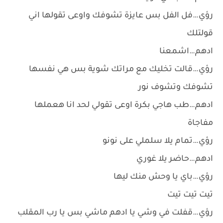
رؤي…فل الفل بس عايزة تشوفك واوعى تقولها اني
قولتلك
ادهم…اشمعنا
رؤي…قالت تخليك مع مراتك شوية بس هي نفسها
تشوفك وتشوف نور
ادهم…طب هاجي بكرة اوعى تقولي لحد انا هعملها
مفاجاة
رؤي…تمام يلا سلملي على نونو
ادهم…حاضر يلا غوري
رؤي…باي يا وحش منك ليها
تيت تيت تيت
رؤي…قفلت في وشي يا ادهم ماشي بس يا رب المقلب