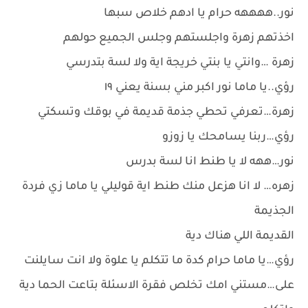
نور..ههههه حرام يا ادهم خلاص سبها
اخذتهم زهرة واجلستهم وجلس الجميع حولهم
زهرة …وانتي يا بنتي خريجة اية ولا لسة بتدرسي
رؤي..يا ماما نور اكبر مني بسنة يعني ١٩
زهرة…تعرفي تحطي جذمة قديمة في بوقك وتسكتي
رؤي…ربنا يسامحك يا زوزو
نور…ههه لا يا طنط انا لسة بدرس
زهره… لا انا هزعل منك طنط اية قوليلي يا ماما زي فردة
الجذيمة
القديمة اللي هناك دية
رؤي…يا ماما حرام كدة ما تتكلم يا علوة ولا انت سايلنت
على…مستني امك تخلص فقرة الاسئلة بتاعت الحما دية