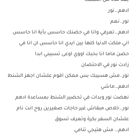
بعد مدة من الصمت
ادهم…نور
نور..نعم
ادهم…تعرفي وانا في حضنك حاسس بأية انا حاسس
اني ملكت الدنيا كلها بين ايدي انا حاسس ان انا في
حضن ماما انا بحبك اووي اوعى تسبيني ابدا
زادت نور في الاحتضان
نور..مش هسيبك بس ممكن اقوم علشان اجهز الشنط
ادهم…ماشي
نهضت نور وبدات في تحضير الشنط بمساعدة ادهم
نور…خلاص مبقاش غير حاجات صغيرين روح انت نام
علشان السفر بكرة وتعرف تسوق
ادهم… مش هتيجي تنامي