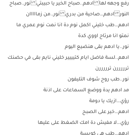
رفع وجهه لها ادهم..صباح الخير يا حبيبتي نور..صباح
النور ادهم…صاحية من بدري نور..من زمااااان
ادهم…طب خليني اكمل نوم دة انا نمت نوم عمري ما
نمتو انا مرتاح اووي كدة
نور..يا ادهم بقى هنضيع اليوم
ادهم..لسة فاضل ايام كتيييير خليني نايم بقى في حضنك
ترررررن ترررررن
نور..طب روح شوف التليفون
مد ادهم يدة ووضع السماعات على اذنة
رؤي…ازيك يا دومة
ادهم…خير على الصبح
رؤي…لا مفيش دة امك الضغط على عليها
ادهم…طب هي كويسة