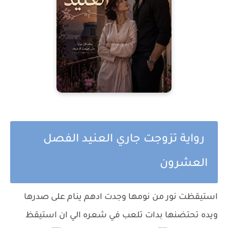
رواية تزوجت جاري العنيد الفصل
العشرون
استيقظت نور من نومها وجدت ادهم ينام على صدرها
ويده تحتضنها بدات تلعب في شعره الي ان استيقظ