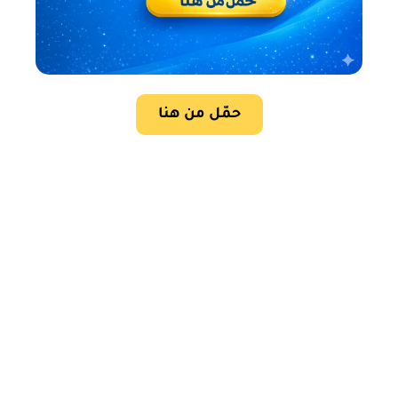
حمّل من هنا