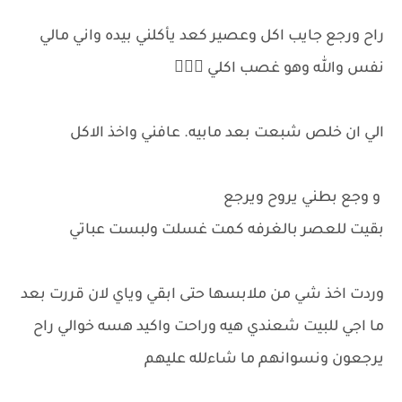
راح ورجع جايب اكل وعصير كعد يأكلني بيده واني مالي
نفس والله وهو غصب اكلي 🤦🏼‍♀️
الي ان خلص شبعت بعد مابيه. عافني واخذ الاكل
و وجع بطني يروح ويرجع
بقيت للعصر بالغرفه كمت غسلت ولبست عباتي
وردت اخذ شي من ملابسها حتى ابقي وياي لان قررت بعد
ما اجي للبيت شعندي هيه وراحت واكيد هسه خوالي راح
يرجعون ونسوانهم ما شاءلله عليهم