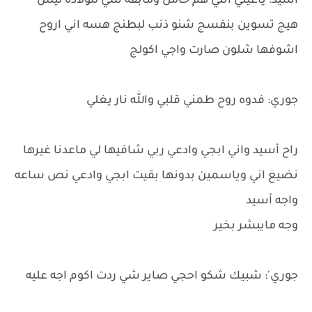
أسيد: ياعيني انتي هم حامل ومابقه شي للولاده ليش
هيج تسوين بنفسج شنو ذنب لبطنج هسه اني اروح
اشوفها شلون صارت واجي اكولج
جوري: فدوه روح طمني قلبي والله نار يغلي
راح أسيد واني ابجي وادعي ربي شافيها لي ماعدنا غيرها
نضيع اني وياسمين بدونها بقيت ابجي وادعي نص ساعه
واجه أسيد
وجه مايبشر بخير
جوري': شبيك شكو احجي صاير شي ردت اكوم اجه عليه