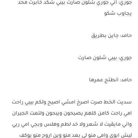
جوري: اني جوري شلون صارت بيبي شكد خابرت محد
يجاوب شكو
حامد: جاين بطريق
جوري: بيبي شلون صارت
حامد: انطتج عمرها
سديت الخط صرت اصرخ امشي اصيح ولكم بيبي راحت
امي راحت كامن كلهم يصيحون ويبحون ولتمت الجيران
واني مابقيت لا شعر ولا خد لطم وهلس وبجي امي ربي
ليش ابوي وامي منو لي بعد منو وين اروح منو يوكف