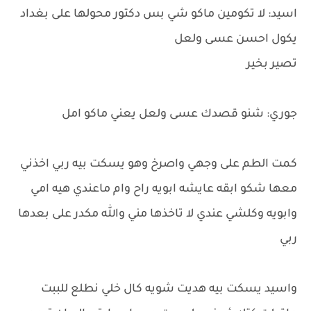
اسيد: لا تكومين ماكو شي بس دكتور محولها على بغداد
يكول احسن عسى ولعل
تصير بخير
جوري: شنو قصدك عسى ولعل يعني ماكو امل
كمت الطم على وجهي واصرخ وهو يسكت بيه ربي اخذني
معها شكو ابقه عايشه ابويه راح وام ماعندي هيه امي
وابويه وكلشي عندي لا تاخذها مني والله مكدر على بعدها
ربي
واسيد يسكت بيه هديت شويه كال خلي نطلع للببت