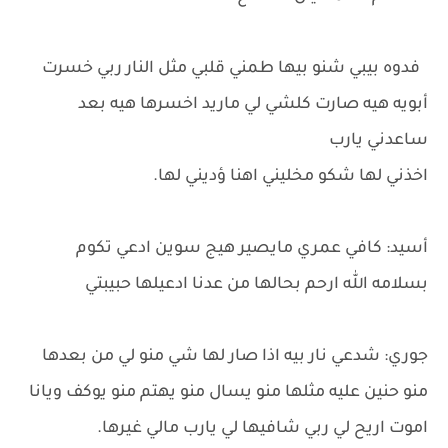
فدوه بيبي شنو بيها طمني قلبي مثل النار ربي خسرت
أبويه هيه صارت كلشي لي ماريد اخسرها هيه بعد
ساعدني يارب
اخذني لها شكو مخليني اهنا ؤديني لها.
أسيد: كافي عمري مايصير هيج سوين ادعي تكوم
بسلامه الله ارحم بحالها من عدنا ادعيلها حبيبتي
جوري: شدعي نار بيه اذا صار لها شي منو لي من بعدها
منو حنين عليه مثلها منو يسال منو يهتم منو يوكف ويانا
اموت اريح لي ربي شافيها لي يارب مالي غيرها.