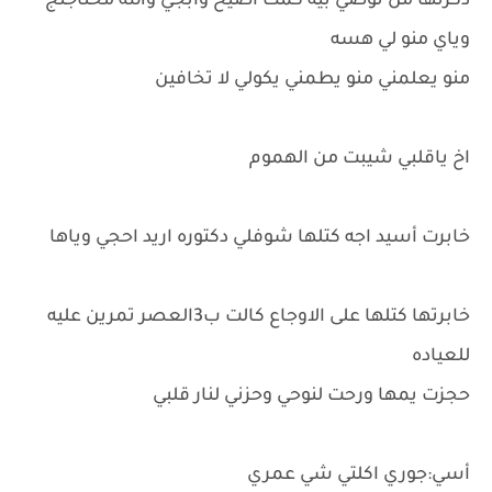
ذكرتها من توصي بيه كمت اصيح وابجي والله محتاجتج
وياي منو لي هسه
منو يعلمني منو يطمني يكولي لا تخافين
اخ ياقلبي شيبت من الهموم
خابرت أسيد اجه كتلها شوفلي دكتوره اريد احجي وياها
خابرتها كتلها على الاوجاع كالت ب3العصر تمرين عليه
للعياده
حجزت يمها ورحت لنوحي وحزني لنار قلبي
أسي:جوري اكلتي شي عمري