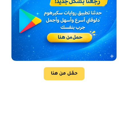
حمّل من هنا