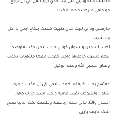
ماقبلت كتله ؤديني على بيت جدي اريد ابقى الي ان ترجع
مو كافي مارحت معها لبغداد
مارفض ؤداني لبيت جدي طبيت كعدت بلكاع ابجي لا اكل
ولا شرب
لكت ياسمين ونسوان خوالي حيات يبجن جذب ماوحده
بيهم كسرت خاطرها واجت كعدت معها ملتهيات بجذب
ونفاق حسبي الله ونعم الوكيل
عفتهم رحت لغرفتها كعدت ابجي الي ان غفيت معرف
شلون ولشوكت بقيت غافيه ولكت اسيد حارك جهاز
اتصال والله مالي خلك ارد عفته وطلعت لكت الدنيا صبح
شكد نايمه ياربي