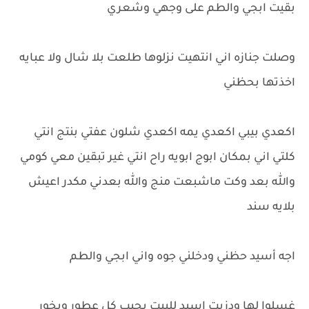
بقيت ابجي والطم على وجهي وشعري
وصلت جنازه اني انتهيت نزلوها طلعت بلا شال ولا عبايه
اخذتها بحظني
اكعدي بيبي اكعدي يمه اكعدي شلون عفتي بنتج انتي
كلتي اني بمكان ابوج ابويه راح انتي غير تبقين معي كومي
والله بعد وكت ماشبعت منج والله بعدني مكدر اعيش
بلايه سند
اجه أسيد حظني ودخلني جوه واني ابجي والطم
غسلوا لها ودزيت اسيد للبيت يجيب كل عطور وبخور