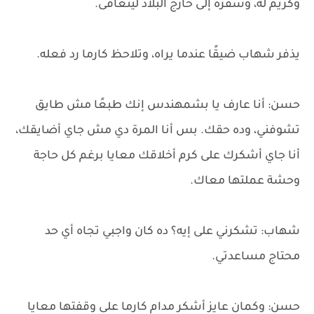
وكريم له، وسفره إلى خارج البلاد ليتعافى.
يذفر شهاب ضيقًا عندما يراه، وتلاحظ كارما رد فعله.
حسن: أنا عارف يا بشمهندس إنك طبعًا مش طايق
تشوفني، وده حقك. بس أنا المرة دي مش جاي أضايقك،
أنا جاي أشكرك على كرم أخلاقك معايا برغم كل حاجة
وحشة عملتها معاك.
شهاب: تشكرني على إيه؟ ده كان واجبي تجاه أي حد
محتاج مساعدتي.
حسن: وكمان عايز أشكر مدام كارما على وقفتها معايا