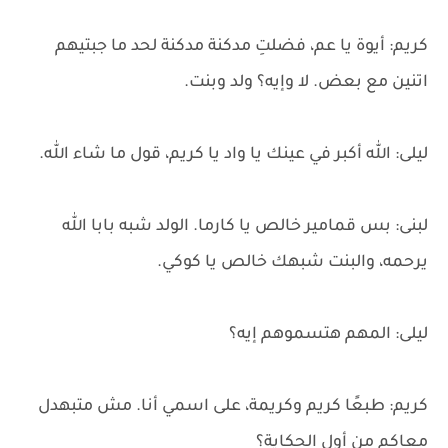
كريم: أيوة يا عم، فضلتِ مدكنة مدكنة لحد ما جبتيهم
اتنين مع بعض. لا وإيه؟ ولد وبنت.
ليلى: الله أكبر في عينك يا واد يا كريم، قول ما شاء الله.
لبنى: بس قمامير خالص يا كارما. الولد شبه بابا الله
يرحمه، والبنت شبهك خالص يا كوكي.
ليلى: المهم هتسموهم إيه؟
كريم: طبعًا كريم وكريمة، على اسمي أنا. مش متبهدل
معاكم من أول الحكاية؟