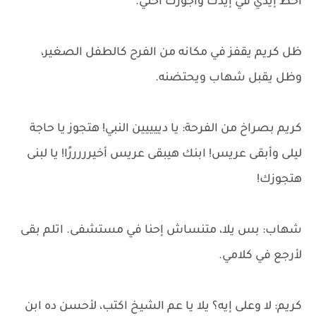
أحط إيدي في إيدك وأجوزك أختي.
ظل كريم يقفز في مكانه من الفرح كالطفل الصغير،
وظل يقبل شهاب ويحتضنه.
كريم بصراخ من الفرحة: يا دييييين النبي! هتجوز يا حاجة
ليلى وأبقى عريس! ابنك هيبقى عريس أخيرررررًا! يا لبنى
هتجوزك!
شهاب: بس يلا، متنساش إحنا في مستشفى. اتلم بقى
لأرجع في كلامي.
كريم: لا وعلى إيه؟ يلا يا عم الشيخ اكتب، لأحسن ده ابن