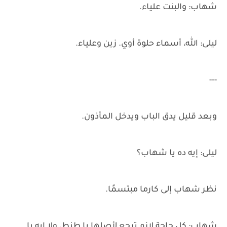
شهاب: والبنت علياء.
ليلى: الله، أسماء حلوة أوي. زين وعلياء.
---
وبعد قليل يدق الباب ويدخل المأذون.
ليلى: إيه ده يا شهاب؟
نظر شهاب إلى كارما مبتسمًا.
شهاب: كل حاجة لازم ترجع لأصلها يا طنط، ولا إيه يا