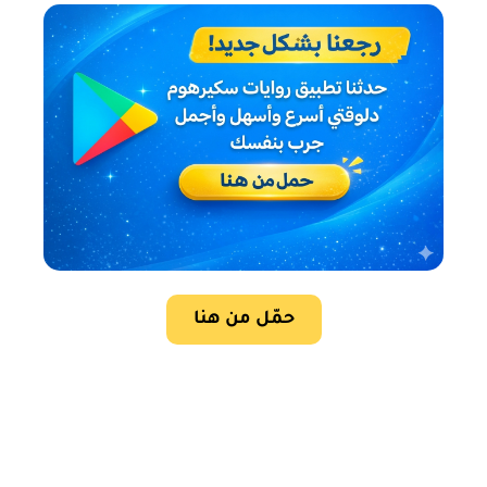
حمّل من هنا