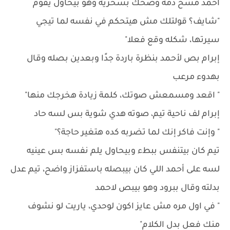
أحمد مسح دمه وضحك بسخرية وهو بيحاول يقوم
"شايف؟ قولتلك مش هيتحكم في نفسه لما تيجي
سيرتها، شكله وقع فعلا"
إبرام بص لأحمد بنظرة باردة جدًا وبعدين بصله وقال
بهدوء مرعب
" اقعد ومسمعش صوتك، كلمة زيادة هخرجك منها"
إبرام لف ناحية تيم، صوته هدي شوية بس لسه حاد
" وإنت فاكر إنك لما تضربه كده هتغير حاجة؟"
تيم كان بيتنفس ببطء وبيحاول يلم نفسه بس عينيه
لسه على أحمد اللي كان بيبصله باستفزاز واضح، تيم عدل
بدلته وقال ببرود وهو بيبص لاحمد
" في اول مره مش عايز اكون لوحدي، ياريت لو نشوف
منك فعل بدل الكلام"