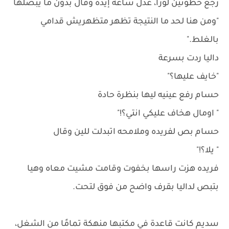
رجع خطوتين لورا، عدل ساعة إيده وقال بدون ما يبصلها
"ومن هنا لحد ما النتيجة تظهر متظهريش قدامي
بالغلط."
داليا ردت بسرعة
"خايف عليها؟"
حسام رفع عينيه ليها بنظرة حادة
" اومال هخاف عليكي انتي؟!"
حسام بص لفريده وملامحه اتبدلت للين وقال
" يلا؟!"
فريده هزت راسها بخفوت وقامت مشيت معاه وهيا
بتبص لداليا بقرف واضح من فوق لتحت.
سديم كانت قاعدة في مكتبها منهكة تمامًا من الشغل،