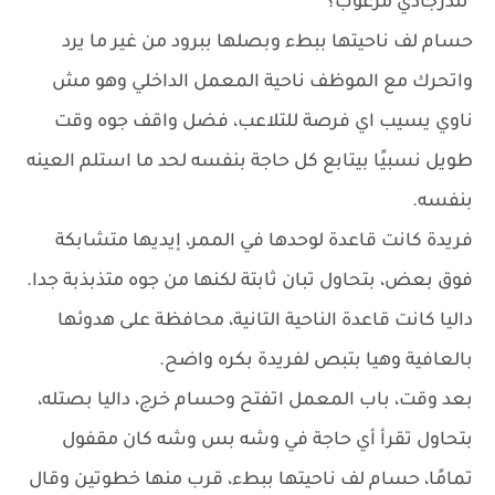
"للدرجادي مرعوب؟"
حسام لف ناحيتها ببطء وبصلها ببرود من غير ما يرد
واتحرك مع الموظف ناحية المعمل الداخلي وهو مش
ناوي يسيب اي فرصة للتلاعب، فضل واقف جوه وقت
طويل نسبيًا بيتابع كل حاجة بنفسه لحد ما استلم العينه
بنفسه.
فريدة كانت قاعدة لوحدها في الممر، إيديها متشابكة
فوق بعض، بتحاول تبان ثابتة لكنها من جوه متذبذبة جدا.
داليا كانت قاعدة الناحية التانية، محافظة على هدوئها
بالعافية وهيا بتبص لفريدة بكره واضح.
بعد وقت، باب المعمل اتفتح وحسام خرج، داليا بصتله،
بتحاول تقرأ أي حاجة في وشه بس وشه كان مقفول
تمامًا، حسام لف ناحيتها ببطء، قرب منها خطوتين وقال