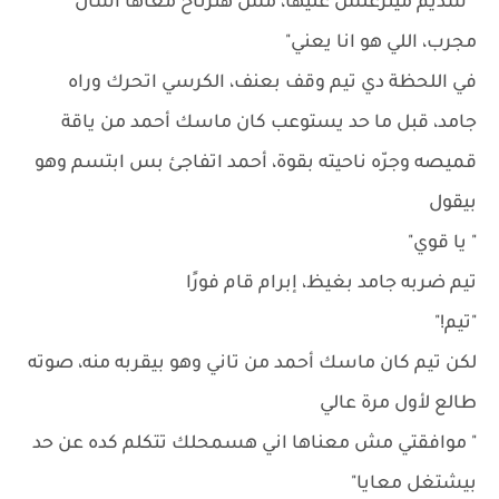
" سديم ميتزعلش عليها، مش هترتاح معاها اسأل
مجرب، اللي هو انا يعني"
في اللحظة دي تيم وقف بعنف، الكرسي اتحرك وراه
جامد، قبل ما حد يستوعب كان ماسك أحمد من ياقة
قميصه وجرّه ناحيته بقوة، أحمد اتفاجئ بس ابتسم وهو
بيقول
" يا قوي"
تيم ضربه جامد بغيظ، إبرام قام فورًا
"تيم!"
لكن تيم كان ماسك أحمد من تاني وهو بيقربه منه، صوته
طالع لأول مرة عالي
" موافقتي مش معناها اني هسمحلك تتكلم كده عن حد
بيشتغل معايا"