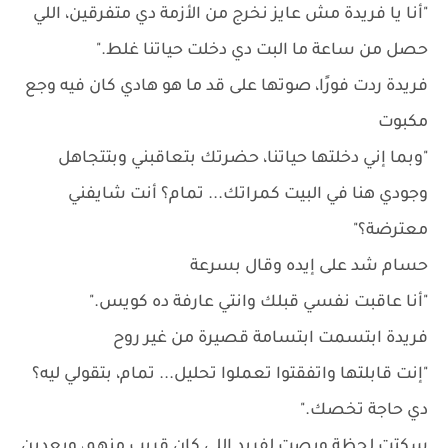
"أنا يا فريدة مش عايز نخرج من الأزمة دي متفرقين، اللي
حصل من ساعة ما البت دي دخلت حياتنا غلط."
فريدة ردت فورًا، صوتها على قد ما هو هادي كان فيه وجع
مكبوت
"وبما إني دخلتها حياتنا، حضرتك بتعاقبني وبتتجاهل
وجودي هنا في البيت كمراتك... تمام؟ أنت شايفني
معترضة؟"
حسام شد على إيده وقال بسرعة
"أنا عاقبت نفسي قبلك وانتي عارفة ده كويس."
فريدة ابتسمت ابتسامة قصيرة من غير روح
"إنت قابلتها واتفقتوا تعملوا تحليل... تمام، بتقولي ليه؟
دي حاجة تخصك."
سكتت لحظة وبصت لفريد اللي كان قريب منهم، وبعدين