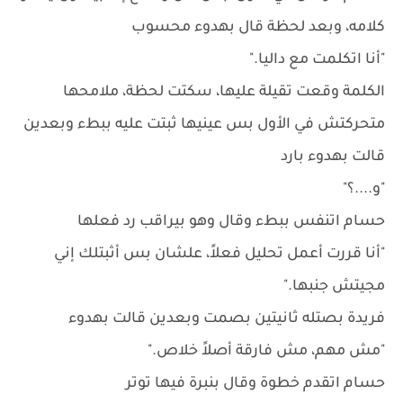
كلامه، وبعد لحظة قال بهدوء محسوب
"أنا اتكلمت مع داليا."
الكلمة وقعت تقيلة عليها، سكتت لحظة، ملامحها
متحركتش في الأول بس عينيها ثبتت عليه ببطء وبعدين
قالت بهدوء بارد
"و....؟"
حسام اتنفس ببطء وقال وهو بيراقب رد فعلها
"أنا قررت أعمل تحليل فعلاً، علشان بس أثبتلك إني
مجيتش جنبها."
فريدة بصتله ثانيتين بصمت وبعدين قالت بهدوء
"مش مهم، مش فارقة أصلاً خلاص."
حسام اتقدم خطوة وقال بنبرة فيها توتر