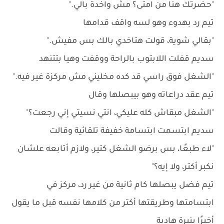
"حضرتك هنا من امتى؟ مش واخدة بالي."
تيم رد بهدوء وهو لسه واقف قدامها
"بقالي شوية، قولت هتاخدي بالك بس مفيش."
سديم قفلت اللابتوب بالراحة ووقفت وهيا بتتنهد
"الشغل فوق راسي قد كده مخليني مش مركزة غير فيه."
تيم عقد دراعاته وهو بيبصلها وقال
"الشغل مبقاش كله عليكي، انتي نسيتي إني رجعت؟"
سديم ابتسمت ابتسامة خفيفة تلقائية وقالت
"لاء طبعًا، بس برضو الشغل كتير، ولازم أتابعه علشان
نكبر أكتر، ولا إيه؟"
تيم فضل يبصلها كام ثانية من غير رد، مركز في
ابتسامتها وطريقتها أكتر من كلامها نفسه قبل ما يقول
أخيرًا بنبرة هادية