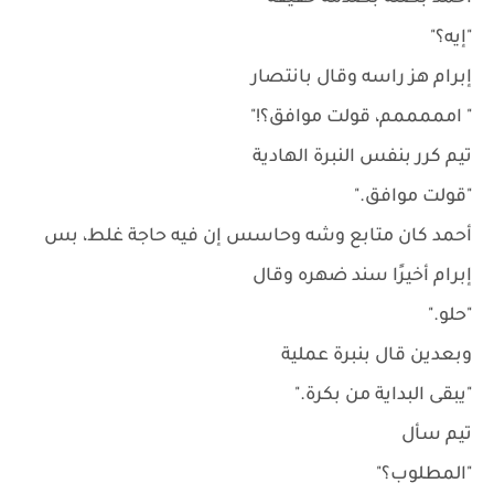
"إيه؟"
إبرام هز راسه وقال بانتصار
" امممممم، قولت موافق؟!"
تيم كرر بنفس النبرة الهادية
"قولت موافق."
أحمد كان متابع وشه وحاسس إن فيه حاجة غلط، بس
إبرام أخيرًا سند ضهره وقال
"حلو."
وبعدين قال بنبرة عملية
"يبقى البداية من بكرة."
تيم سأل
"المطلوب؟"