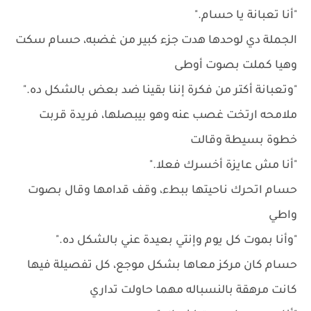
"أنا تعبانة يا حسام."
الجملة دي لوحدها هدت جزء كبير من غضبه، حسام سكت
وهيا كملت بصوت أوطى
"وتعبانة أكتر من فكرة إننا بقينا ضد بعض بالشكل ده."
ملامحه ارتخت غصب عنه وهو بيبصلها، فريدة قربت
خطوة بسيطة وقالت
"أنا مش عايزة أخسرك فعلا."
حسام اتحرك ناحيتها ببطء، وقف قدامها وقال بصوت
واطي
"وأنا بموت كل يوم وإنتي بعيدة عني بالشكل ده."
حسام كان مركز معاها بشكل موجع، كل تفصيلة فيها
كانت مرهقة بالنسباله مهما حاولت تداري