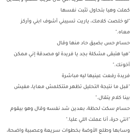
كملت وهيا بتحاول تثبت نفسها
"لو خلصت كلامك، ياريت تسيبني أشوف ابني وأركز
معاه."
حسام حس بضيق حاد منها وقال
"هيا هتبقى مشكلة بجد يا فريدة لو مصدقة إني ممكن
أخونك."
فريدة رفعت عينيها ليه مباشرة
"قبل ما نتيجة التحليل تظهر متتكلمش معايا، مفيش
بينا كلام يتقال."
حسام سكت لحظة، بعدين شد نفسه وقال وهو بيقوم
"انتي حرة، أنا عملت اللي عليا."
وسابها وطلع الأوضة بخطوات سريعة وعصبية واضحة،