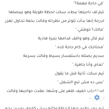
"في حاجة مهمة؟"
تيم لف ناحيتها ببطء، سكت لحظة طويلة وهو بيبصلها
لدرجة إنها بدأت تتوتر من نظراته وقالت بخفة تحاول تهزر
"مالك؟ خوفتني."
تيم قال وهو واقف قدامها بنبرة هادية
"محتاجك في كام حاجة كده."
سديم بصتله باستفسار بسيط وقالت بسرعة
"تمام، وأنا جاهزة."
تيم سكت ثانية قبل ما يقول
"بس ده مش تبع الشغل."
استغراب خفيف ظهر على وشها، عقدت حواجبها وقالت
"أومال؟"
تيم بعد نظره عنها للحظة وكأنه بيرتب كلامه، بعدين رجع