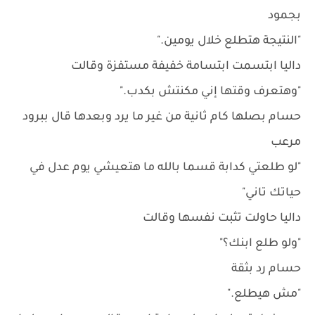
بجمود
"النتيجة هتطلع خلال يومين."
داليا ابتسمت ابتسامة خفيفة مستفزة وقالت
"وهتعرف وقتها إني مكنتش بكدب."
حسام بصلها كام ثانية من غير ما يرد وبعدها قال ببرود
مرعب
"لو طلعتي كدابة قسما بالله ما هتعيشي يوم عدل في
حياتك تاني"
داليا حاولت تثبت نفسها وقالت
"ولو طلع ابنك؟"
حسام رد بثقة
"مش هيطلع."