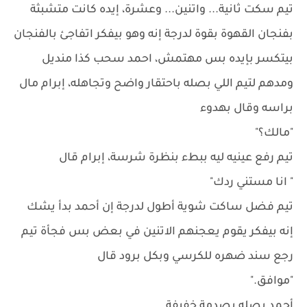
تيم سكت ثانية... واتنين... وعشرة، إيده كانت متشبثة
بفنجان القهوة بقوة لدرجة إنه وهو بيفكر اتفاجئ بالفنجان
بيتكسر بإيده بس مهتمش، احمد سحب كذا منديل
ومدهم لتيم اللي بصله باحتقار واضح وتجاهله، إبرام مال
براسه وقال بهدوء
"مالك؟"
تيم رفع عينيه ليه ببطء بنظرة شرسة، إبرام قال
" انا مستني ردك"
تيم فضل ساكت شوية أطول لدرجة إن أحمد بدأ يشك
إنه بيفكر يقوم يعجنهم الاتنين في بعض بس فجأة تيم
رجع سند ضهره للكرسي وبكل برود قال
"موافق."
أحمد بصله بصدمة خفيفة