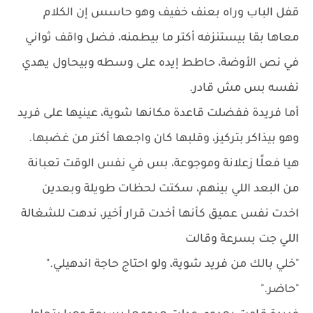
قفل الباب وراه بعنف خفيف وهو حاسس إن الكلام
معاها بقا بيستنزفه أكتر ما بيطمنه، فضل واقف ثواني
في نص الأوضة، حاطط إيده على وسطه وبيحاول يهدي
نفسه بس مش قادر.
أما فريدة ففضلت قاعدة مكانها شوية، عينيها على فريد
وهو بيذاكر بتركيز، وقلبها كان واجعها أكتر من غضبها.
هيا فعلًا زعلانة وموجوعة، بس في نفس الوقت تعبانة
من البعد اللي بينهم، سكتت لحظات طويلة وبعدين
اخدت نفس عميق كأنها أخدت قرار أخير، ندهت للشغالة
اللي جت بسرعة وقالت
"خلي بالك من فريد شوية، ولو احتاج حاجة اندهيلي."
"حاضر."