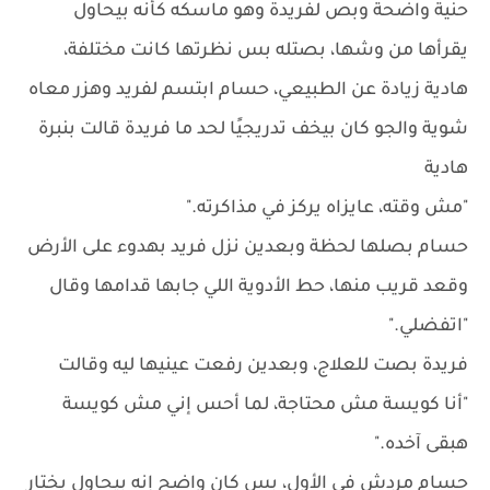
حنية واضحة وبص لفريدة وهو ماسكه كأنه بيحاول
يقرأها من وشها، بصتله بس نظرتها كانت مختلفة،
هادية زيادة عن الطبيعي، حسام ابتسم لفريد وهزر معاه
شوية والجو كان بيخف تدريجيًا لحد ما فريدة قالت بنبرة
هادية
"مش وقته، عايزاه يركز في مذاكرته."
حسام بصلها لحظة وبعدين نزل فريد بهدوء على الأرض
وقعد قريب منها، حط الأدوية اللي جابها قدامها وقال
"اتفضلي."
فريدة بصت للعلاج، وبعدين رفعت عينيها ليه وقالت
"أنا كويسة مش محتاجة، لما أحس إني مش كويسة
هبقى آخده."
حسام مردش في الأول، بس كان واضح إنه بيحاول يختار