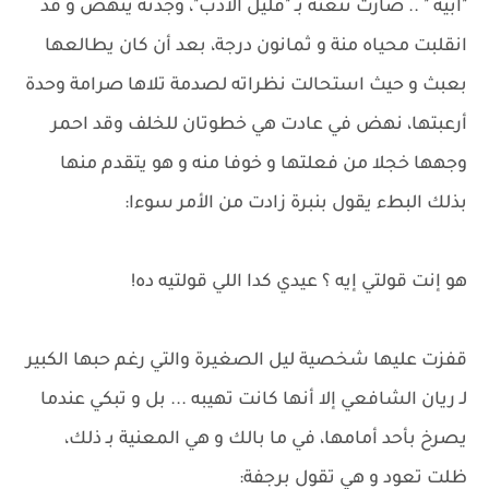
"أبيه " .. صارت تنعته بـ "قليل الأدب"، وجدته ينهض و قد
انقلبت محياه منة و ثمانون درجة، بعد أن كان يطالعها
بعبث و حيث استحالت نظراته لصدمة تلاها صرامة وحدة
أرعبتها، نهض في عادت هي خطوتان للخلف وقد احمر
وجهها خجلا من فعلتها و خوفا منه و هو يتقدم منها
بذلك البطء يقول بنبرة زادت من الأمر سوءا:
هو إنت قولتي إيه ؟ عيدي كدا اللي قولتيه ده!
قفزت عليها شخصية ليل الصغيرة والتي رغم حبها الكبير
لـ ريان الشافعي إلا أنها كانت تهيبه ... بل و تبكي عندما
يصرخ بأحد أمامها، في ما بالك و هي المعنية بـ ذلك،
ظلت تعود و هي تقول برجفة: