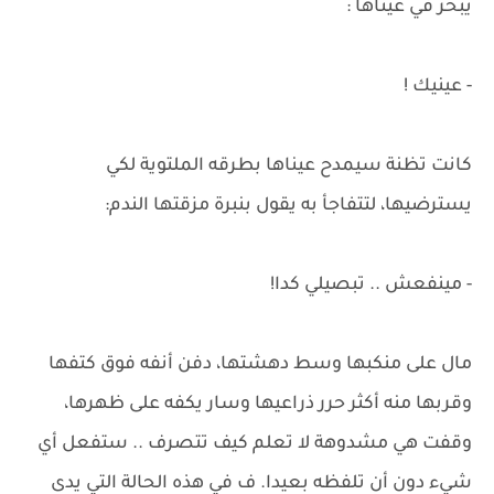
يبخر في عيناها :
- عينيك !
كانت تظنة سيمدح عيناها بطرقه الملتوية لكي
يسترضيها، لتتفاجأ به يقول بنبرة مزقتها الندم:
- مينفعش .. تبصيلي كدا!
مال على منكبها وسط دهشتها، دفن أنفه فوق كتفها
وقربها منه أكثر حرر ذراعيها وسار يكفه على ظهرها،
وقفت هي مشدوهة لا تعلم كيف تتصرف .. ستفعل أي
شيء دون أن تلفظه بعيدا. ف في هذه الحالة التي يدى