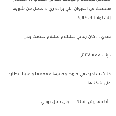
همسك في الحيوان اللي براده زي م حصل من شوية،
إنت لولا إنك غالية .
عندي ... كان زماني قتلتك و قتلته و خلصت بقی
- إنت فعلا قتلتني !
قالت ساخرة، في حاوط وجنتيها مغمغفا و مثبثا أنظاره
على شفتيها:
- أنا مقدرش أقتلك .. أبقى بقتل روحي