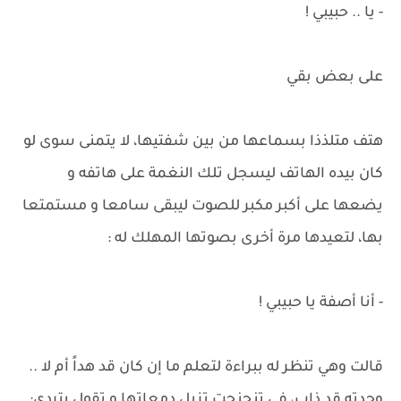
- يا .. حبيبي !
على بعض بقي
هتف متلذذا بسماعها من بين شفتيها، لا يتمنى سوى لو
كان بيده الهاتف ليسجل تلك النغمة على هاتفه و
يضعها على أكبر مكبر للصوت ليبقى سامعا و مستمتعا
بها، لتعيدها مرة أخرى بصوتها المهلك له :
- أنا أصفة يا حبيبي !
قالت وهي تنظر له ببراءة لتعلم ما إن كان قد هداً أم لا ..
وجدته قد ذاب، في تنحنحت تزيل دمعاتها و تقول بتردي: