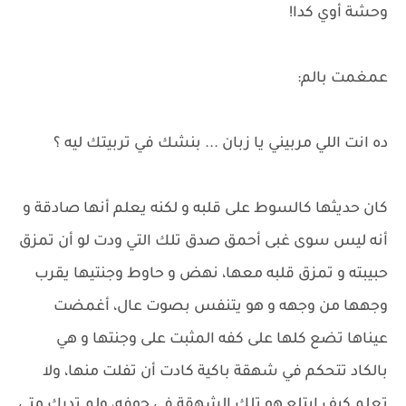
وحشة أوي كدا!
عمغمت بالم:
ده انت اللي مربيني يا زبان ... بنشك في تربيتك ليه ؟
كان حديثها كالسوط على قلبه و لكنه يعلم أنها صادقة و
أنه ليس سوى غبى أحمق صدق تلك التي ودت لو أن تمزق
حبيبته و تمزق قلبه معها، نهض و حاوط وجنتيها يقرب
وجهها من وجهه و هو يتنفس بصوت عال، أغمضت
عيناها تضع كلها على كفه المثبت على وجنتها و هي
بالكاد تتحكم في شهقة باكية كادت أن تفلت منها، ولا
تعلم كيف ابتلع هو تلك الشهقة في جوفه، ولم تدرك متى