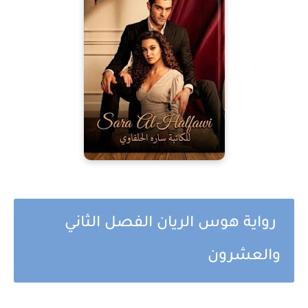
رواية هوس الريان الفصل الثاني
والعشرون