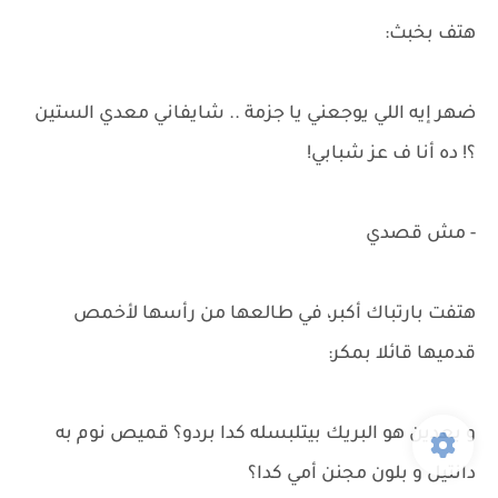
هتف بخبث:
ضهر إيه اللي يوجعني يا جزمة .. شايفاني معدي الستين
؟! ده أنا ف عز شبابي!
- مش قصدي
هتفت بارتباك أكبر، في طالعها من رأسها لأخمص
قدميها قائلا بمكر:
و بعدين هو البريك بيتلبسله كدا بردو؟ قميص نوم به
دانتيل و بلون مجنن أمي كدا؟