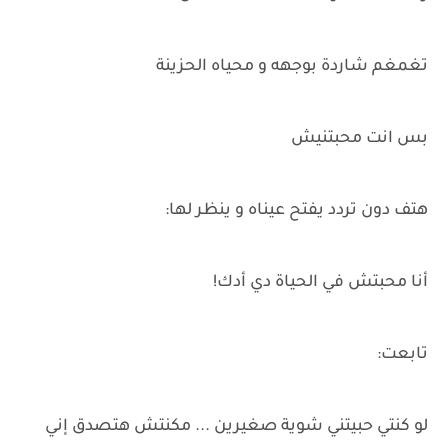
تغمغم شاردة بوجهه و محياه الحزينة
بس انت محبتنيش
هتف دون تردد يفتح عيناه و ينظر لها:
أنا محبتش في الحياة دي أدك!
تابعت:
لو كنتي حبيتني شوية صغيرين ... مكنتش هتصدق إني