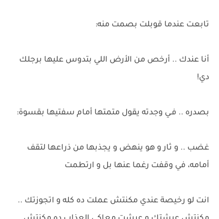
تابعت عندما قوبلت بصمت منه:
أنا عندك .. أرخص من الأرض اللي بتدوس عليها برجلك
دي!
بصدره .. فـي وجدته يقول متمتها أمام سفتيها بقسوة:
غضب .. و ثار و هو ينهض و يجذبها من ذراعها لتقف
أمامه، في وقفت رغما عنها بل و ارتطمت
انت لو رخيصة عندي مكنتش عملت ده كله و اتجوزتك ..
مكنتش عيشتك و عيشت معاكي العذاب ده مكنتش