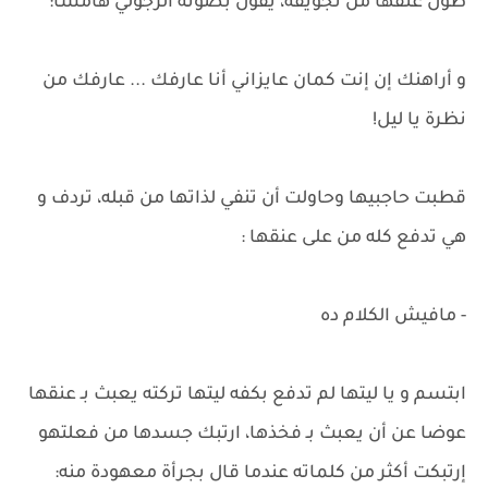
طول عنقها من تجويفه، يقول بصوته الرجولي هامشا:
و أراهنك إن إنت كمان عايزاني أنا عارفك ... عارفك من
نظرة يا ليل!
قطبت حاجبيها وحاولت أن تنفي لذاتها من قبله، تردف و
هي تدفع كله من على عنقها :
- مافيش الكلام ده
ابتسم و يا ليتها لم تدفع بكفه ليتها تركته يعبث بـ عنقها
عوضا عن أن يعبث بـ فخذها، ارتبك جسدها من فعلتهو
إرتبكت أكثر من كلماته عندما قال بجرأة معهودة منه: