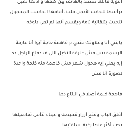
انثوية قاتلة، تستند بالهاتف بین کنفها و أذنها تميل
برأسها للجانب الأيمن قليلا، أمامها الحاسب المحمول
تتحدث بتلقائية تامة ويقسم أنها لم تعى دلوفه
يابنتي أنا وغلاوتك عندي م فاهمة حاجة أيوا أنا عارفة
الرسمة بس مش عارفة التخيل اللي ف دماغ الراجل ده
إيه يعني إيه هحول شعر مش فاهمة منه كلمة واحدة
لصورة أنا مش
فاهمة كلمة أصلا في البتاع دها
أغلق الباب وفتح أزرار قميصه و عيناه تتأمل تفاصيلها
بحب أكثر منها رغبة، ساقتيها