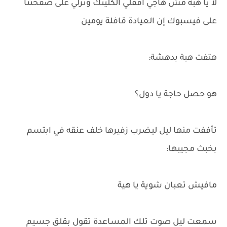
لا يا هبة مش هاجي اقفلي الكلينك ونزلي على صفحتنا
على فيسبوك إن العيادة قافلة يومين
هتفت هبة بدهشة:
هو حصل حاجة يا دول؟
تأففت منها ليل ليضرب زفيرها خلف عنقه في ابتسم
بخبث مجيبها:
مافيش تعبان شوية يا هية
سمعت ليل صوت تلك المساعدة تقول بقلق جسيم