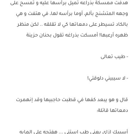
هدفت ممسكة بذراعه تميل برأسها عليه و تمسح على
وجهه المتشنج بألم، أوما برأسه لها، في هتفت و هي
بالكاد تسيطر على دمعاتها كي لا تقلقه .. لكن منظر
ظهره أرعبها! أمسكت بذراغه تقول بحنان حزينة
- طيب تعالى
- لا سيبيني دلوقتي!
قال و هو يبعد كفها في قطبت حاجبيها وقد إنهمرت
دمعاتها قائلة:
أسيبك إزاي يعني طب إستنى ... هفتحه على المايه