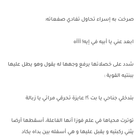
صرخت به إسراء تحاول تفادي صفعاته:
ابعد عني يا أبيه في إيه! آآآه
شدد على خصلاتها يرفع وجهها له يقول وهو يطل عليها
ببنتيه القوية :
بتدخلي جناحي يا بت ؟! عايزة تحرقي مراتي يا زبالة
توترت محياها في علم فوزا أنها الفاعلة، أسقطها أرضا
يثني ركبتيه و يقبل عليها و هي أسفله بين یداه يكاد