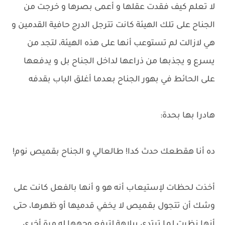
لا تعلم كيف فقدت عقلها و أعمى بصرها و خرجت من
الجناح على تلك الهيئة كانت تترجل الدرج حافية القدمين و
هي لازالت لم تستوعب أنها على هذه الهيئة، لتجد من
يسرع و يجذبها من ذراعها لداخل الجناح بل و يدفعها
على الحائط في بهور الجناح بعدما أغلق الباب بقدفه
هادرا بها بحدة:
ده أنا هقطعك حدث كدا! طالعالي و الجناح بقميص نوم!
أخذت لحظات لإستيعاب أنه هو و أنها بالفعل كانت على
وشك أن تتجول بقميص لا يخفي قدميها أو ظهرها، حتى
أنها نظرت لما ترتدي ببلاهة لترفع وجهها له مرة أخرى