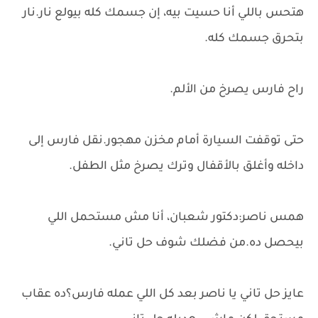
هتحس باللي أنا حسيت بيه، إن جسمك كله بيولع نار.نار
بتحرق جسمك كله.
راح فارس يصرخ من الألم.
حتى توقفت السيارة أمام مخزن مهجور.نقل فارس إلى
داخله وأغلق بالأقفال وترك يصرخ مثل الطفل.
همس ناصر:دكتور شعبان، أنا مش مستحمل اللي
بيحصل ده.من فضلك شوف حل تاني.
عايز حل تاني يا ناصر بعد كل اللي عمله فارس؟ده عقاب