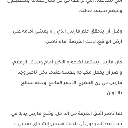
التي تساعده، التي ترافقه في كل مكان.عندما يستعيدون
وعيهم سينفذ خطته.
وقبل أن يتحقق حلم فارس الذي رآه يمشي أمامه على
أرض الواقع، لاحت الفرصة أمام ناصر.
كان فارس يستعد لظهوره الأخير أمام وسائل الإعلام،
وأصر أن يكمل مكياجه بنفسه.عندما دخل ناصر وجد
فارس في زي المهرج، الأحمر الفاقع، وجهه ملطخ
بالألوان.
لما ناصر أغلق الغرفة من الداخل، وضع فارس يديه في
جيب بنطاله، ودون أن يلتفت همس:إنت جاي تقتلني يا