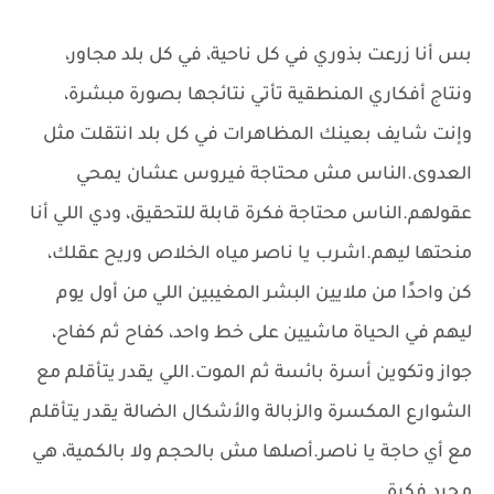
بس أنا زرعت بذوري في كل ناحية، في كل بلد مجاور،
ونتاج أفكاري المنطقية تأتي نتائجها بصورة مبشرة،
وإنت شايف بعينك المظاهرات في كل بلد انتقلت مثل
العدوى.الناس مش محتاجة فيروس عشان يمحي
عقولهم.الناس محتاجة فكرة قابلة للتحقيق، ودي اللي أنا
منحتها ليهم.اشرب يا ناصر مياه الخلاص وريح عقلك،
كن واحدًا من ملايين البشر المغيبين اللي من أول يوم
ليهم في الحياة ماشيين على خط واحد، كفاح ثم كفاح،
جواز وتكوين أسرة بائسة ثم الموت.اللي يقدر يتأقلم مع
الشوارع المكسرة والزبالة والأشكال الضالة يقدر يتأقلم
مع أي حاجة يا ناصر.أصلها مش بالحجم ولا بالكمية، هي
مجرد فكرة.