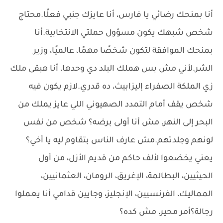
أنا بمنحك رضائي يا فارس، أنا عايزك جنبي فعلًا.محتاج
شخص شبهك يكون مسؤول حملتي الانتخابية.أنا
بمنحك الموافقة لتكون شخصًا مهمًا، عالميًا، وزير
الشر.لأني مش بس هملك البلد دي وحدها، أنا هبقى ملك
زي الملكة الصفراء إليزابيث، ده قدري.لازم يكون فيه
شخص يقف أمام التمدد الصهيوني اللي عايز يملك من
البحر إلى النهر، مش أنا أولى برضه؟ شخص من نفس
لونهم وجلدتهم.مش عارف الناس بتقاوم ليه يا أخي؟
يعني يخضعوا لألف حاكم من قديم الأزل، من أول
الحيثيين، البطالمة، الإغريق، الرومان، العثمانيين،
المماليك، الفرنسيين، الإنجليز، وجايين قدامي أنا يعملوا
رجالة؟أمر محير، مش كده؟