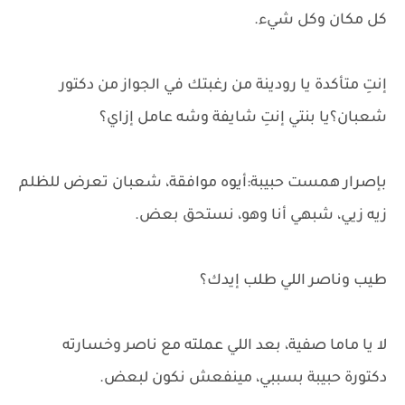
كل مكان وكل شيء.
إنتِ متأكدة يا رودينة من رغبتك في الجواز من دكتور
شعبان؟يا بنتي إنتِ شايفة وشه عامل إزاي؟
بإصرار همست حبيبة:أيوه موافقة، شعبان تعرض للظلم
زيه زيي، شبهي أنا وهو، نستحق بعض.
طيب وناصر اللي طلب إيدك؟
لا يا ماما صفية، بعد اللي عملته مع ناصر وخسارته
دكتورة حبيبة بسببي، مينفعش نكون لبعض.