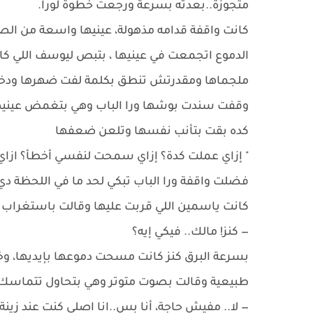
متجوزة..بعدته بسرعة ورجعت خطوة لورا.
​كانت واقفة قدامه مذهولة، عينيها واسعة من
الدموع اتجمعت في عينيها ، بتبص ليوسف اللي كان
ملجماها ومقدرتش تنطق بكلمة​ لفت ضهرها ودخل
وقفت سندت بوشها ورا الباب وهي بتغمض عينيه
كده بقت بتأنب نفسها وتلعن ضعفها
" إزاي عملت كدة؟ إزاي سمحت لنفسي أخطأ؟ ازا
فضلت واقفة ورا الباب تبكي لحد ما في اللحظة 
كانت ياسمين اللي قربت عليها وقالت باستغراب
— كنز! مالك.. فيكي إيه؟
​بسرعة البرق كنز كانت مسحت دموعها بإيديها،
طبيعية وقالت بصوت متوتر وهي بتحاول تتماسك:
— لا.. مفيش حاجة، أنا بس..انا اصلي كنت عند زينة..