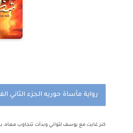
رواية مأساة حوريه الجزء الثاني 
كنز غابت مع يوسف لثواني وبدأت تتجاوب معاه، ب