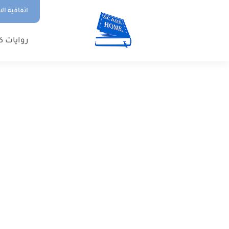
اتفاقية ال
روايات ك