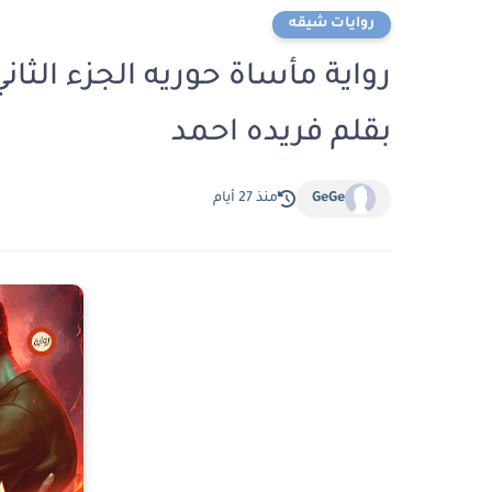
روايات شيقه
بقلم فريده احمد
GeGe
منذ 27 أيام