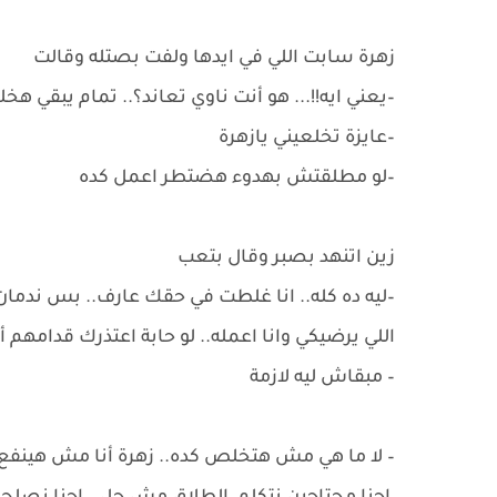
زهرة سابت اللي في ايدها ولفت بصتله وقالت
–يعني ايه!!... هو أنت ناوي تعاند؟.. تمام يبقي ه
–عايزة تخلعيني يازهرة
–لو مطلقتش بهدوء هضتطر اعمل كده
زين اتنهد بصبر وقال بتعب
–ليه ده كله.. انا غلطت في حقك عارف.. بس ندما
اللي يرضيكي وانا اعمله.. لو حابة اعتذرك قدامهم
– مبقاش ليه لازمة
– لا ما هي مش هتخلص كده.. زهرة أنا مش هينف