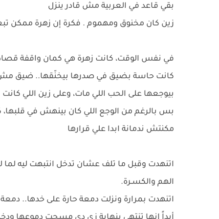
بقي قاعد في العربية مش قادر ينزل
زين كان مخنوق ومهموم . فكرة إن زهرة ممكن تبعد
في نفس الوقت، كانت زهرة هي كمان واقفة قصاد
كانت حاسة بضيق في صدرها بيخنّقها.. ضيق مش ب
بيوجعها على الحب اللي مات، وعلى زين اللي كان
​بس بالرغم من الوجع اللي كان بينهش في قلبها، ك
مكنتش ندمانة ابدا علي قرارها
اتنهدت وقبل ما تلف عشان تدخل انتبهت ليه لما ل
الهم والكسـرة.
​اتنهدت بمرارة ونزلت دمعة حارة على خدها.. دمعة 
أبداً إنها تنتهي بنهاية زي دي مسحت دموعها ودخ