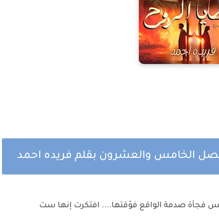
الفصل الخامس والعشرون بقلم فريده احمد
س فجأة صدمة الواقع فوّقتها.... افتكرت إنها ست