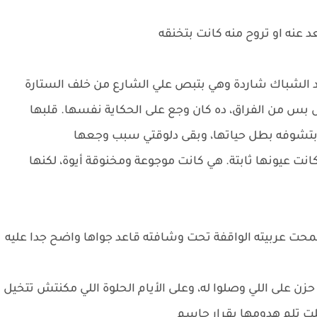
 عنه او تروح منه كانت بتخنقه
 الشباك شاردة وهي بتبص علي الشارع من خلف الستارة
س من الفراق، ده كان وجع على الحكاية نفسها. قلبها
ت بتشوفه بطل حياتها، وبقى دلوقتي سبب وجعها
انت عيونها ثابتة. هي كانت موجوعة ومخنوقة أيوة، لكنها
محت عربيته الواقفة تحت وشافته قاعد جواها واضح جدا عليه
حزن على اللي وصلوا له، وعلى الأيام الحلوة اللي مكنتش تتخيل
لت تلم هدومها بقرار حاسم