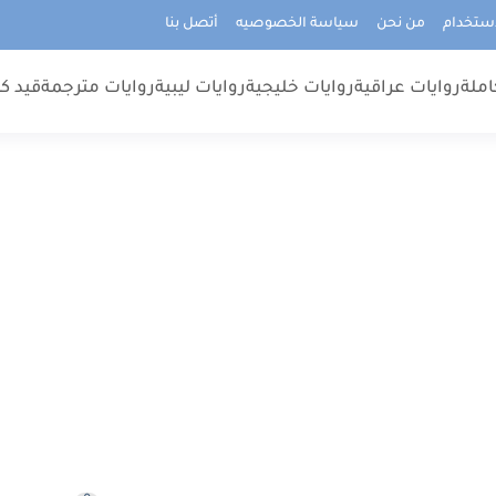
استخدام
من نحن
سياسة الخصوصيه
أتصل بنا
املة
روايات عراقية
روايات خليجية
روايات ليبية
روايات مترجمة
قيد كت