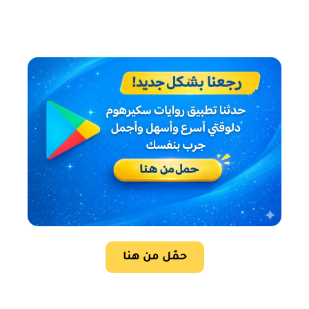
حمّل من هنا