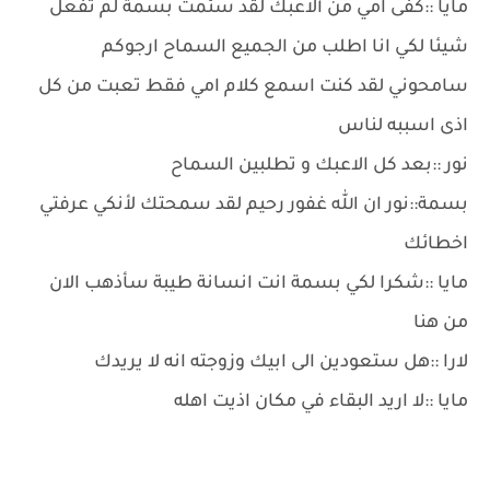
مايا ::كفى امي من ألاعبك لقد سئمت بسمة لم تفعل
شيئا لكي انا اطلب من الجميع السماح ارجوكم
سامحوني لقد كنت اسمع كلام امي فقط تعبت من كل
اذى اسببه لناس
نور ::بعد كل الاعبك و تطلبين السماح
بسمة::نور ان الله غفور رحيم لقد سمحتك لأنكي عرفتي
اخطائك
مايا ::شكرا لكي بسمة انت انسانة طيبة سأذهب الان
من هنا
لارا ::هل ستعودين الى ابيك وزوجته انه لا يريدك
مايا ::لا اريد البقاء في مكان اذيت اهله