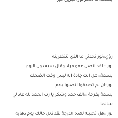
بسمة::ما الامر نور اخبرين خير
رؤي::نور تحدثي ما الذي تنتظرينه
نور :: لقد اتصل عمو مراد وقال سيعدون اليوم
بسمة:::هل انت جادة انه ليس وقت الضحك
نور::ان لم تصدقوا اتصلوا بهم
بسمة بفرحة :::الف حمد وشكر يا رب الحمد لله عاد لي
سالما
نور ::هل تحبينه لهذه الدرجة لقد ذبل حالك يوم ذهابه