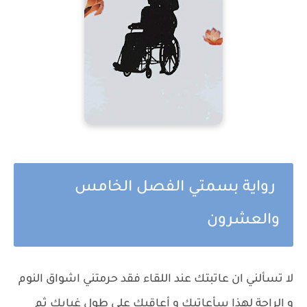
رواية بسمتي الفصل الخامس
والعشرون
لا تسألني ان عاتبتك عند اللقاء فقد حرمتني اشواق النوم
و الراحة لهذا سأعاتبك و أعاقبك على طول غيابك ثم