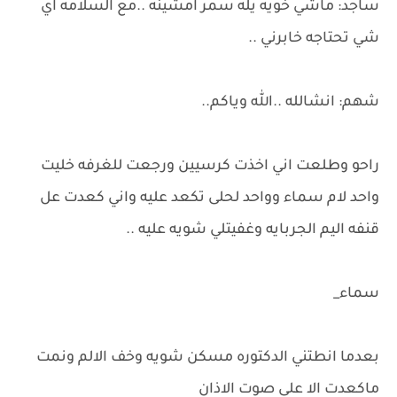
ساجد: ماشي خويه يله سمر امشينه ..مع السلامه اي
شي تحتاجه خابرني ..
شهم: انشالله ..الله وياكم..
راحو وطلعت اني اخذت كرسيين ورجعت للغرفه خليت
واحد لام سماء وواحد لحلى تكعد عليه واني كعدت عل
قنفه اليم الجربايه وغفيتلي شويه عليه ..
سماء_
بعدما انطتني الدكتوره مسكن شويه وخف الالم ونمت
ماكعدت الا على صوت الاذان