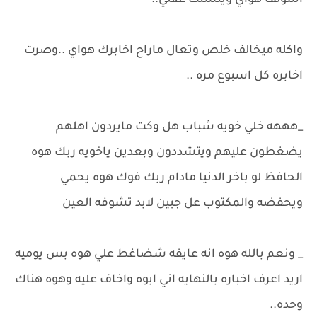
اسولف هواي ويتشتت عقلي..
واكله ميخالف خلص وتعال ماراح اخابرك هواي ..وصرت
اخابره كل اسبوع مره ..
_هههه خلي خويه شباب هل وكت مايردون اهلهم
يضغطون عليهم ويتشددون وبعدين ياخويه ربك هوه
الحافظ لو باخر الدنيا مادام ربك فوك هوه يحمي
ويحفضه والمكتوب عل جبين لابد تشوفه العين
_ ونعم بالله هوه انه عايفه شضاغط علي هوه بس يوميه
اريد اعرف اخباره بالنهايه اني ابوه واخاف عليه وهوه هناك
وحده..