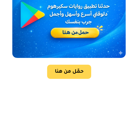
حمّل من هنا