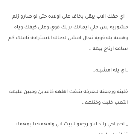
_ اي حقك الاب يبقى يخاف على اولاده حتى لو صارو زلم
مشوربه بس خلي ايمانك بربك قوي وعلى كيفك وياه
وهسه يله خويه تعال امشي لصاله الاستراحه ناملك كم
ساعه ارتاح بيهه ..
_اي يله امشينه..
خلينه ورجعنه للغرفه شفت اهلهه كاعدين ومبين عليهم
التعب خليت وكتلهم..
_ احم اخي رائد انتو رجعو للبيت اني وامهه هنا يمهه لا