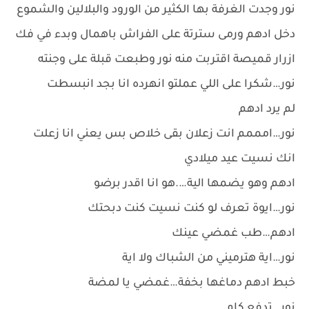
نور وجدت الغرفة بها الكثير من الورود والبلالين والشموع
دخل ادهم ورمى سترتة على الفراش باهمال وبدء في فك
ازرار قميصة اقتربت منه نور وطبعت قبلة على وجنته
نور…شكرا على اللي عملتو انهرده انا بجد انبسطت
لم يرد ادهم
نور…امممم انت زعلان بقى خلاص بس يعني انا زعلت
انك نسيت عيد ميلادي
ادهم وهو يضمها الية….هو انا اقدر برضو
نور…ايوة تعرف لو كنت نسيت كنت دبحتك
ادهم…طب غمضي عينك
نور…اية هترميني من الشباك ولا اية
خبط ادهم دماغها بخفة…غمضي يا لمضة
نور…تدفع كام