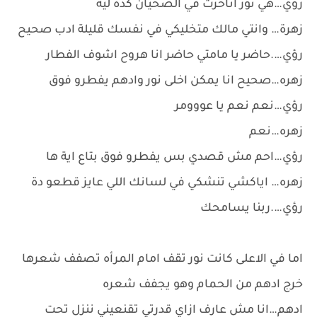
رؤي…هي نور اتاخرت في الصحيان كدة لية
زهرة… وانتي مالك متخليكي في نفسك قليلة ادب صحيح
رؤي….حاضر يا مامتي حاضر انا هروح اشوف الفطار
زهره…صحيح انا يمكن اخلى نور وادهم يفطرو فوق
رؤي…نعم نعم يا عووومر
زهره…نعم
رؤي…احم مش قصدي بس يفطرو فوق بتاع اية ها
زهره… اياكشي تنشكي في لسانك اللي عايز قطعو دة
رؤي….ربنا يسامحك
اما في الاعلى كانت نور تقف امام المرأه تصفف شعرها
خرج ادهم من الحمام وهو يجفف شعره
ادهم…انا مش عارف ازاي قدرتي تقنعيني ننزل تحت