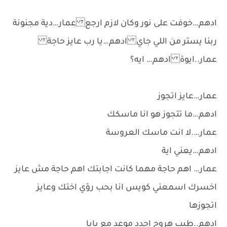
ادهم…خوفت على نور وكان لازم ارجع عمار…دية مجنونة
ربنا يستر من اللي جاي ادهم…يا رب عايز حاجة
عمار..ايوة ادهم… ايه؟
عمار…عايز اتجوز
ادهم…ما تتجوز هو انا ماسكك
عمار….لا انت ماسك العروسة
ادهم…يعني اية
عمار… اهم حاجة مهما كانت اجابتك اهم حاجة مش عايز
اخسرك اسمعني كويس انا بحب رؤي اختك وعايز
اتجوزها
ادهم..طيب هروح احدد موعد مع بابا