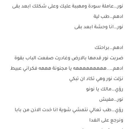
نور…عاملة سودة ومهببة عليك وعلى شكلك ابعد بقى
ادهم…طب لية
نور…انا وحشة ابعد بقى
ادهم…براحتك
ضربت نور قدمها بالارض وغادرت صفعت الباب بقوة
ادهم…..هههههههههه يا مجنونة هههه فكراني عبيط
نزلت نور وهي تكاد ان تبكي
رؤي…مالك يا نونو
نور…مفيش
رؤي…طب تعالي نتمشي شوية انا خدت الاذن من بابا
ونرجع على الغدا