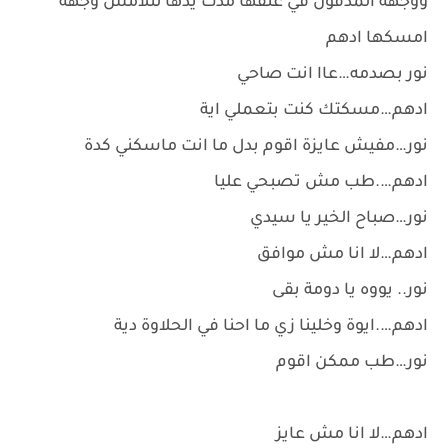
ووجهه المدفون في عنقها مدت يدها لتلامس وجهه
امسكها ادهم
نور بصدمه…عاا انت صاحي
ادهم…مسكتك كنت بتعملي اية
نور…مفيش عايزة اقوم بدل ما انت ماسكني كدة
ادهم….طب مش تصبحي عليا
نور…صباح الخير يا سيدي
ادهم…لا انا مش موافق
نور.. يووه يا دومة بقى
ادهم….ايوة وخلينا زي ما احنا في الحلاوة دية
نور…طب ممكن اقوم
ادهم…لا انا مش عايز