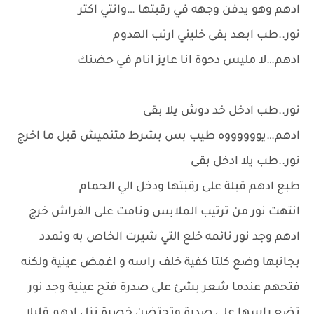
ادهم وهو يدفن وجهه في رقبتها …وانتي اكتر
نور..طب ابعد بقى خليني ارتب الهدوم
ادهم…لا مليس دحوة انا عايز انام في حضنك
نور..طب ادخل خد دوش يلا بقى
ادهم…يووووووه طيب بس بشرط متنميش قبل ما اخرج
نور..طب يلا ادخل بقى
طبع ادهم قبلة على رقبتها ودخل الي الحمام
انتهت نور من ترتيب الملابس ونامت على الفراش خرج
ادهم وجد نور نائمه خلع التي شيرت الخاص به وتمدد
بجانبها وضع كلتا كفية خلف راسه و اغمض عينية ولكنه
فتحهم عندما شعر بشئ على صدرة فتح عينية وجد نور
تضع راسها على صدرة وتحتضن خصرة نزل ادهم قليلا