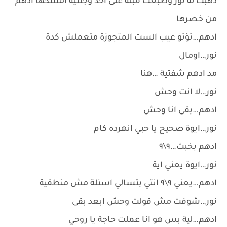
ذهبت له نور وطبعت قبلة على احد وجنتيه امسكها ادهم
من خصرها
ادهم…تؤتؤ عيب الست المتجوزة متعملش كدة
نور…اومال
مد ادهم شفتية …هنا
نور…لا انت وحش
ادهم…بقى انا وحش
نور…ايوة صحيح يا حبي انهرده كام
ادهم بخبث…٩\٩
نور…ايوة يعني اية
ادهم…يعني ٩\٩ انتي بتسالي اسئلة مش منطقية
نور…شوفت مش قولت وحش ابعد بقى
ادهم…لية بس هو انا عملت حاجة يا روحي