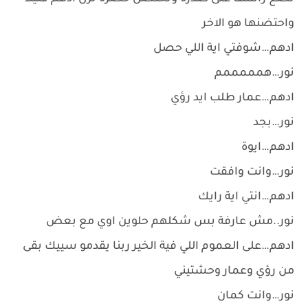
واحتضنها هو الاخر
ادهم…شوفتي اية اللي حصل
نور…همممممم
ادهم…عمار طلب ايد رؤي
نور…بجد
ادهم…ايوة
نور…وانت وافقت
ادهم…انتي اية رايك
نور..مش عارفة بس شكلهم حلوين اوي مع بعض
ادهم…على العموم اللي فية الخير ربنا يقدمو سييك بقى
من رؤي وعمار وحشتيني
نور…وانت كمان