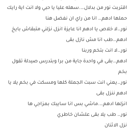
اقتربت نور من بدلال….سهله عليا يا حبي ولا انت اية رايك
حملها ادهم… انا من راي ان نفضل هنا
نور…لا خلاص يا ادهم انا عايزة انزل نزلني متبقاش بايخ
ادهم…طب انا مش نازل بقى
نور…لا انت بتخم وربنا
ادهم…بقى في واحدة جاية من برا وبتدرس صيدلة تقول
بخم
نور…يعني انت سبت الجملة كلها ومسكت في بخم يلا يا
ادهم ننزل بقى
انزلها ادهم….ماشي بس انا سايبك بمزاجي ها
نور… طب يلا بقى علشان خاطري
نزل الاثنان