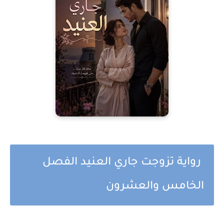
رواية تزوجت جاري العنيد الفصل
الخامس والعشرون