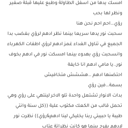
امسك يدها من اسفل الطاولة وطبع عليها قبلة صغير
ونظر لها بحب
رؤي…احم احم نحن هنا
سحبت نور يدها سريعا بينما نظر ادهم لرؤي بغضب بدا
الجميع في تناول الغداء غمز ادهم لرؤي اطفات الكهرباء
وانسحبت رؤي بهدوء بينما امسكت نور في ادهم بخوف
نور..يا مامي ادهم انا خايفة
احتضنها ادهم …هششش متخافيش
بسمة…فين رؤي
بدات الانوار تشتعل واحدة تلو الاخر لينتهي على رؤي وهي
تحمل قالب من الكعك مكتوب علية ((كل سنة وانتي
طيبة يا حبيبتي ربنا يخليكي لينا ادهم&رؤي)) نظرت نور
لادهم بفرح بينما هو كانت نظراتة عتاب