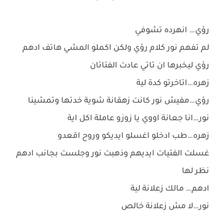
رؤي… انهرده تشوفي
لم تفهم نور كلام رؤي ولكن اكملو المشي هاتف ادهم
رؤي ليخبرها ان تاتي عادت الفتاتان
زهره…اتاخرتو كدة لية
رؤي…مفيش نور كانت زهقانة شوية خدتها وتمشينا
نور…انا جعانة اووي يا زوزو عاملة اكل اية
زهره…طب ادخلو اغسلو ايديكو وروح اقعدو
غسلت الفتيات ايديهم وذهبت نور وجلست بجانب ادهم
نظر لها
ادهم… مالك زعلانة لية
نور…لا مش زعلانة خالص