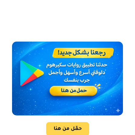
حمّل من هنا