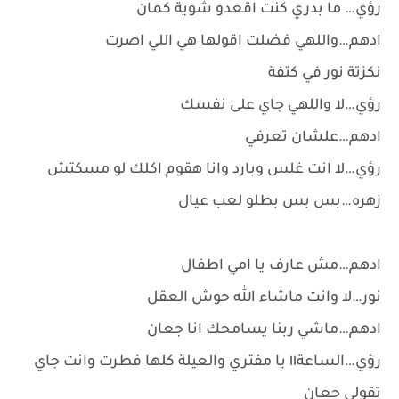
رؤي… ما بدري كنت اقعدو شوية كمان
ادهم…واللهي فضلت اقولها هي اللي اصرت
نكزتة نور في كتفة
رؤي…لا واللهي جاي على نفسك
ادهم…علشان تعرفي
رؤي…لا انت غلس وبارد وانا هقوم اكلك لو مسكتش
زهره…بس بس بطلو لعب عيال
ادهم…مش عارف يا امي اطفال
نور…لا وانت ماشاء الله حوش العقل
ادهم…ماشي ربنا يسامحك انا جعان
رؤي…الساعة١١ يا مفتري والعيلة كلها فطرت وانت جاي
تقولي جعان