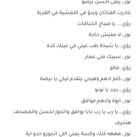
نور…يبقى احسن برضو
غادرت الفتاتان وبدؤ في التمشية في القرية
رؤي…. يا صباح الخناقات
نور…لا مفيش حاجة
رؤي…يا شيخة طب عيني في عينك كدة
نور…سيبك مني عمار
رؤي..مالو
نور…كلم ادهم وهيجي يتقدم ليكي يا بيضة
رؤي…بجد يا نونو
نور…ايوة وادهم موافق
رؤي…يا رب يا رب بابا يوافق واتجوز لحسن والمصحف
هنحرف
نور…هههه كتك وكسة يعني اللي اتجوزو خدو اية