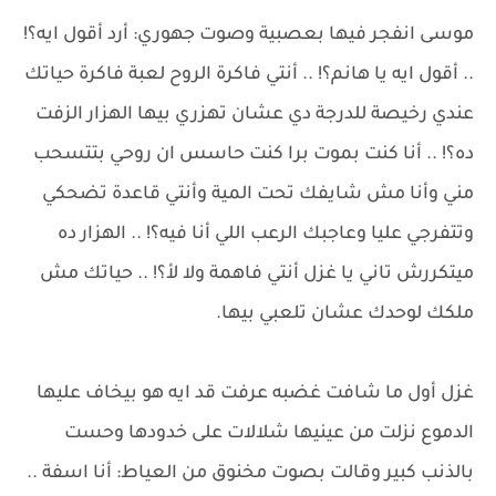
موسى انفجر فيها بعصبية وصوت جهوري: أرد أقول ايه؟!
.. أقول ايه يا هانم؟! .. أنتي فاكرة الروح لعبة فاكرة حياتك
عندي رخيصة للدرجة دي عشان تهزري بيها الهزار الزفت
ده؟! .. أنا كنت بموت برا كنت حاسس ان روحي بتتسحب
مني وأنا مش شايفك تحت المية وأنتي قاعدة تضحكي
وتتفرجي عليا وعاجبك الرعب اللي أنا فيه؟! .. الهزار ده
ميتكررش تاني يا غزل أنتي فاهمة ولا لأ؟! .. حياتك مش
ملكك لوحدك عشان تلعبي بيها.
غزل أول ما شافت غضبه عرفت قد ايه هو بيخاف عليها
الدموع نزلت من عينيها شلالات على خدودها وحست
بالذنب كبير وقالت بصوت مخنوق من العياط: أنا اسفة ..