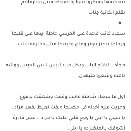
بيعشقها وفطروا سوا والضحكة مش مفارقاهم.
بقلم الكاتبة جنات
ـــــ★ـــــ
سعاد كانت قاعدة على الكرسي حاطة ايدها على قلبها
ورجلها بتهتز بتوتر وقلق وعينيها مش مفارقة الباب.
فجأة .. اتفتح الباب ودخل مراد لابس لبس الحبس ووشه
باهت وشعره متبهدل.
أول ما سعاد شافته قامت وقفت وشهقت بدموع
وجريت عليه أخدته في حضنها وبقت تعيط بقهر: مراد ..
يا حبيبي يا ابني يا وجع قلبي عليك يا مراد .. مش قادرة
أشوفك بالمنظر ده يا ابني.