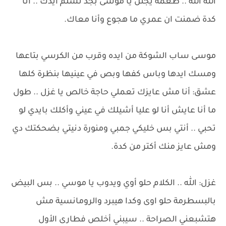
الله الله .. طعمه يجنن يا موسى بجد تسلم ايدك .. أنا
كدة ضمنت ان عمري ما هجوع وأنا معاك.
موسى ساب الشوكة من ايده وقرب من الكرسي بتاعها
ومسك ايدها وباس كفها وبص في عينيها بنظرة كلها
عشق: أنا مش عايزك تعملي حاجة خالص يا غزل .. طول
ما أنا عايش أنا لو عليا أشيلك في عيني وأكلك بايدي لو
تحبي .. أنتي بس خليكي جمبي ومنورة دنيتي بضحكتك دي
ومش عايز منك أكتر من كدة.
غزل: الله .. الكلام حلو أوي ويدوب يا موسي .. بس البيض
بالبسطرمة حلو اوى وكدا هيبرد والرومانسية مش
هتشبعني الصراحة .. سيبني أخلص فطارى الأول