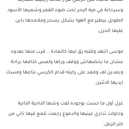
لمحها قاعدة على كرسي هزاز ضامة رجليها لصدرها
وسرحانة في مية البحر تحت ضوء القمر وشعرها الأسود
الطويل بيطير مع الهوا بشكل يسحر وملامحها باين
عليها الحزن.
موسى اتنهد وقلبه رق ليها كالعادة .. قرب منها بهدوء
عشان ما يخضهاش ووقف وراها ولمس كتافها براحة
وبعدين لف وقعد على ركبته قدام الكرسي بتاعها ومسك
ايديها الاثنين.
غزل أول ما حست بوجوده لفت وشها الناحية التانية
وحاولت تداري عينيها والدموع رجعت تلمع فيها تاني من
كتر الزعل.