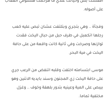
أقفشك بس وحياتك عندي ما هرحمك هتشوفي العقاب
على أصوله.
وفجأة .. وهي بتجري وبتلتفت عشان تبص عليه كعب
رجلها اتكعبل في طرف حبل من حبال اليخت فقدت
توازنها وصرخت وفي ثانية كانت واقعة من على حافة
اليخت في مية البحر.
موسى ابتسامته اختفت وقلبه اتنفض من الرعب جري
على حافة اليخت زي المجنون وسند بايديه الاتنين وهو
بيبص على المية وعينيه بتدور بلهفة وخوف .. وغزل
مختفية تماما.