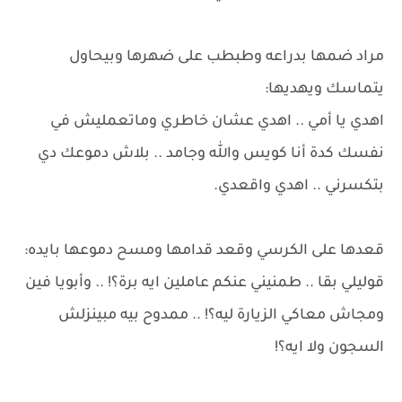
مراد ضمها بدراعه وطبطب على ضهرها وبيحاول
يتماسك ويهديها:
اهدي يا أمي .. اهدي عشان خاطري وماتعمليش في
نفسك كدة أنا كويس والله وجامد .. بلاش دموعك دي
بتكسرني .. اهدي واقعدي.
قعدها على الكرسي وقعد قدامها ومسح دموعها بايده:
قوليلي بقا .. طمنيني عنكم عاملين ايه برة؟! .. وأبويا فين
ومجاش معاكي الزيارة ليه؟! .. ممدوح بيه مبينزلش
السجون ولا ايه؟!