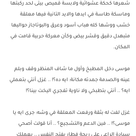
شعرها كحكة عشوائية ولابسة قميص بيتى لحد ركبتها
وماسكة طاسة في ايدها والايد التانية فيها معلقة
خشب ووشها كله هباب أسود وعرق والبوتاجاز حواليها
متبهدل دقيق وقشر بيض وكأن معركة حربية قامت في
المكان.
موسى دخل المطبخ وأول ما شاف المنظر وقف وبلم
عينه والصدمة جمدته مكانة: ايه ده؟! .. غزل أنتي بتعملي
ايه؟ .. أنتي بتطبخي ولا ناوية تفجري اليخت بينا؟!
غزل لفت له بثقة ورفعت المعلقة في وشه: جرى ايه يا
موسى؟! .. فين الدعم والتشجيع؟ .. أنا قولت أصحي
سيادة الراعى على ريحة فطار يفتح النفس .. بعملك