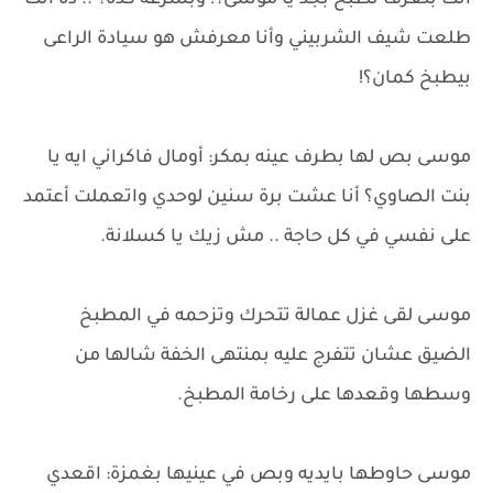
أنت بتعرف تطبخ بجد يا موسى؟! وبسرعة كدة؟ .. ده أنت
طلعت شيف الشربيني وأنا معرفش هو سيادة الراعى
بيطبخ كمان؟!
موسى بص لها بطرف عينه بمكر: أومال فاكراني ايه يا
بنت الصاوي؟ أنا عشت برة سنين لوحدي واتعملت أعتمد
على نفسي في كل حاجة .. مش زيك يا كسلانة.
موسى لقى غزل عمالة تتحرك وتزحمه في المطبخ
الضيق عشان تتفرج عليه بمنتهى الخفة شالها من
وسطها وقعدها على رخامة المطبخ.
موسى حاوطها بايديه وبص في عينيها بغمزة: اقعدي