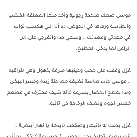
موسى ضحك ضحكة رجولية وأخد منها المعلقة الخشب
والطاسة ورماها في الحوض: ده أنا اللي هكسب ثواب
في معدتي ومعدتك .. وسعي كدا واتفرجي على ابن
الراعى لما يدخل المطبخ.
غزل وقفت على جمب وعينيها مبرقة بذهول وهي بتراقبه
.. موسى جاب طاسة نظيفة حط حتة زبدة وكسر البيض
وبدأ يقطع الخضار بسرعة كأنه شيف محترف في مطعم
خمس نجوم ونضف الرخامة في ثانية.
غزل بصت له بانبهار وصقفت بايدها: يا نهار أبيض!! ..