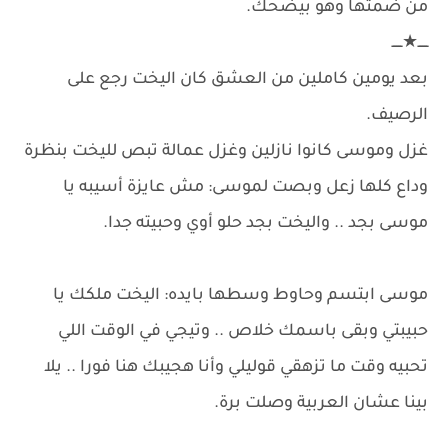
من ضمتها وهو بيضحك.
ـــــ★ـــــ
بعد يومين كاملين من العشق كان اليخت رجع على
الرصيف.
غزل وموسى كانوا نازلين وغزل عمالة تبص لليخت بنظرة
وداع كلها زعل وبصت لموسى: مش عايزة أسيبه يا
موسى بجد .. واليخت بجد حلو أوي وحبيته جدا.
موسى ابتسم وحاوط وسطها بايده: اليخت ملكك يا
حبيبتي وبقى باسمك خلاص .. وتيجي في الوقت اللي
تحبيه وقت ما تزهقي قوليلي وأنا هجيبك هنا فورا .. يلا
بينا عشان العربية وصلت برة.