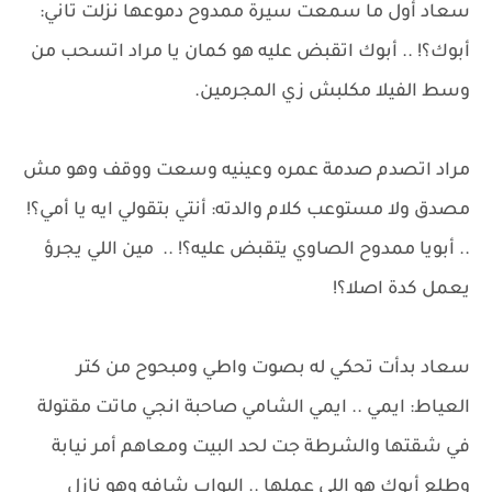
سعاد أول ما سمعت سيرة ممدوح دموعها نزلت تاني:
أبوك؟! .. أبوك اتقبض عليه هو كمان يا مراد اتسحب من
وسط الفيلا مكلبش زي المجرمين.
مراد اتصدم صدمة عمره وعينيه وسعت ووقف وهو مش
مصدق ولا مستوعب كلام والدته: أنتي بتقولي ايه يا أمي؟!
.. أبويا ممدوح الصاوي يتقبض عليه؟! .. مين اللي يجرؤ
يعمل كدة اصلا؟!
سعاد بدأت تحكي له بصوت واطي ومبحوح من كتر
العياط: ايمي .. ايمي الشامي صاحبة انجي ماتت مقتولة
في شقتها والشرطة جت لحد البيت ومعاهم أمر نيابة
وطلع أبوك هو اللي عملها .. البواب شافه وهو نازل