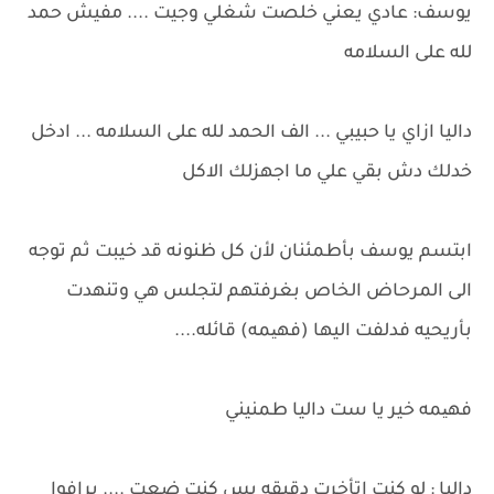
يوسف: عادي يعني خلصت شغلي وجيت .... مفيش حمد
لله على السلامه
داليا ازاي يا حبيبي ... الف الحمد لله على السلامه ... ادخل
خدلك دش بقي علي ما اجهزلك الاكل
ابتسم يوسف بأطمئنان لأن كل ظنونه قد خيبت ثم توجه
الى المرحاض الخاص بغرفتهم لتجلس هي وتنهدت
بأريحيه فدلفت اليها (فهیمه) قائله....
فهیمه خير يا ست داليا طمنيني
داليا : لو كنت اتأخرت دقيقه بس كنت ضعت .... برافوا