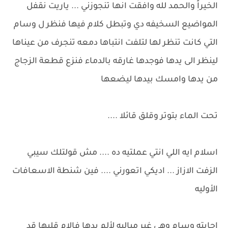
الخيراً والحمد لله وافقت انها تنجوزني ... ياريت نقفل
المواضيع السخيفه دي وتبطل كلام فيها فنظر ل وسام
التي كانت تنظر لها لتلفت انتباها دمعه تنجرف من عيناها
لينظر الى يدها فوجدها غارقه بالدماء فنزع قطعة الزجاج
من يدها وامسك بيدها ليضعها
تحت الماء بتوتر وقلق قائلا ....
اسلام ايه اللي انتي عملتيه ده .... مش قولتلك سيبي
الزفت الازاز ... اديكي اتعورني .... فين شنطة الاسعافات
الأوليه
اجابته وسام وهي غير مباليه لألم يدها فالام قلبها قد