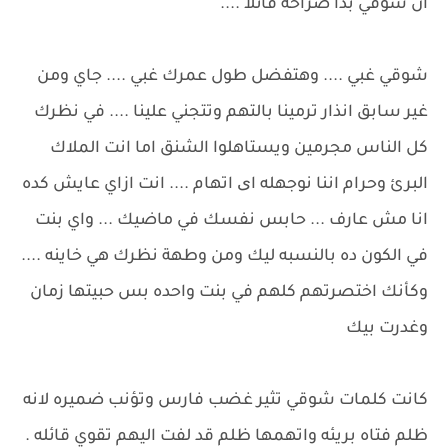
ان شوقي بدأ صراخه قائلا ....
شوقي غبي .... وهتفضل طول عمرك غبي .... جاي ومن
غير سابق انذار ترمينا بالتهم وتتجني علينا .... في نظرك
كل الناس مجرمين ويستاهلوا الشنق اما انت الملاك
البرئ وحرام اننا نوجهله ای اتهام .... انت ازاي عايش كده
انا مش عارف ... حابس نفسك في ماضيك ... واي بنت
في الكون ده بالنسبه ليك ومن وطهة نظرك هي خاينه ....
وكأنك اختصرتهم كلهم في بنت واحده بس حبيتها زمان
وغدرت بيك
كانت كلمات شوقي تثير غضب فارس وتؤنب ضميره لانه
ظلم فتاه بريئه واتهمها ظلم قد لفت اليهم تقوي قائله .