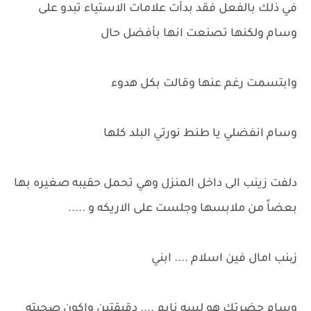
في ذلك بالفعل فقد بدأت علامات الاستياء تبدو على
وسام ولكنها تصنعت انها بأفضل حال
وابتسمت رغم عنها وقالت بكل هدوء
وسام انفضلي يا طنط نورتي البلد كلها
دلفت زينب الى داخل المنزل وهي تحمل حقيبه صغيره بها
بعضاً من ملابسها وجلست على الاريكه و .....
زینب امال فين اسلام .... ابني
وسام حضرتك هو لسه نايم .... دقيقتين واكون صحيته