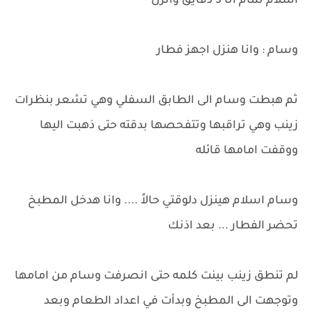
اسلام تمام انا 5 دقايق وانزل
وسام : وانا هنزل اجهز فطار
ثم هبطت وسام الى الطابق السفلي وهي تشعر بنظرات
زينب وهي تراقبها وتتفحصها بدقته حتى ذهبت اليها
ووقفت امامها قائله
وسام اسلام هينزل دلوقتي حالاً .... وانا هدخل المطبخ
تحضر الفطار ... بعد اذنك
لم تنطق زينب بينت كلمه حتى انصرفت وسام من امامها
وتوجهت الى المطبخ وبدأت في اعداد الطعام وبعد