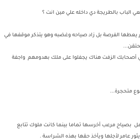
 الباب بالطريجة دي داخله علي مين انت ؟
 يعطها الفرصة بل زاد صياحه وغضبه وهو يتذكر موقفها في
تقن...
بي أصحابك الزفت هناك يجفلوا على ملك بهدومهم واجفة
وع متحجرة...
بصياح مرعب أخرسها تماما بينما كانت ملوك تتابع
ر عامر لأجلها ويأخذ حقها بهذه الشراسة .