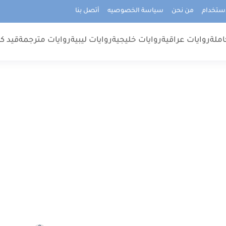
استخدام
من نحن
سياسة الخصوصيه
أتصل بنا
املة
روايات عراقية
روايات خليجية
روايات ليبية
روايات مترجمة
قيد كت