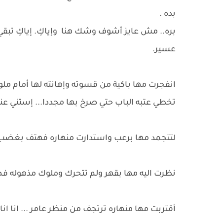
بده .
بره.. مش عايز أشوف وشك هنا وإياكِ. إياكِ تبق
عسير.
انفجرت مها باكية من قسوته وإهانته لها أمام ملوك
تخطي عتبه الباب حتي صرخ بها مجددا... إستني ع
لتتجمد مها برعب واستدارت منهاره فهتف بغضب.
نظرت اليه مها بقهر ولم تتحرك وملوك مذهوله
أقتربت مها منهاره ترتجف من منظر عامر ... انا ان