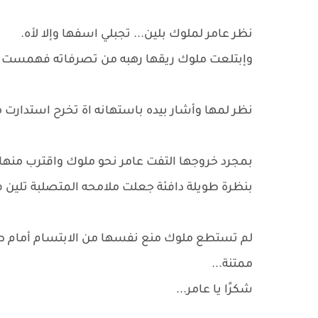
نظر عامر لملوك بلين... تجبلي اسفها وإلا لأه.
وإبتلعت ملوك ريقها رهبه من تصرفاته فهمست 
نظر لمها وأشار بيده باستهانه اة تخرح استدارت م
بمجرد خروجها التفت عامر نحو ملوك واقترب منها
بنظرة طويلة دافئة جعلت ملامحه المتصلبة تلين ف
لم تستطع ملوك منع نفسها من الابتسام أمام طي
ممتنة...
شكرًا يا عامر...