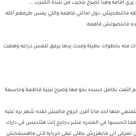
 يري امامه وهيا تصرخ بنجيب من شدة الضرب ...
يطه ماتنطجيش. دول امانتي فاهمه واللي يمس طرفهم أكله
وآحده مابتصونش فاهمه.
وك منه بخطوات بطيئة ومدت يدها برفق تلمس ذراعه وهتفت
ثم التفت بكامل جسده نحو مها وصرح بنبرة قاطعة وحاسمة
نعي منها لحد مانا أقرر. خروج مافيش لمده شهر بره عتبه
ما اتحبسوا في المندره عشر دجايج إنت هتتحبس في دارك
تعرفي اني مابهزرش بطلي تبقي حربايه لأني ماهسمحش