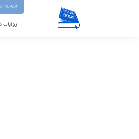
اتفاقية ال
روايات ك