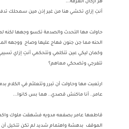
هز أركان الغرفة...
أنتِ إزاي تخشي هنا من غير إذن مين سمحلك تدفعي
حاولت مها التحدث والصدمة تكسو وجهها لكنه لم
الحنه مما جن جنون فهاج عليها وصاح ووجهه المح
وكمان ليكي عين تتكلمي وتتحكمي أنتِ إزاي تسي
تتفرجي وتضحكي معاهم؟
ارتعبت مها وحاولت أن تبرر وتتعلثم في الكلام بدم
عامر.. أنا ماكنش قصدي.. هما بس كانوا...
قاطعها عامر بصفعه مدويه فشهقت ملوك واكمل 
الموقف بدهشة واهتمام شديد لم تكن تتخيل أن يثو