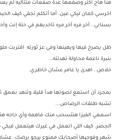
هنا هاج أكثر وصفعها عدة صفعات متتاليه لم يعد
اخرسي كمان ليكي عين. أما أتكلم تجفي كيف الح
بسناني.. آخر مره آخر مره تاخديهم في حتة إنت 
ظل يصرخ فيها ويهينها وفي عز ثورته اقتربت مل
بنبرة ناعمة محاولة تهدئته...
خلاص.. اهدى يا عامر عشان خاطري.
بمجرد أن استمع لصوتها هدأ قليلا وتنهد بعمق 
تشبه طلقات الرصاص...
اسمعي الفيزا هتتسحب منك فاهمه وأي حاجه هتتم
الجصر. كيف اللي اتعمل في غيرك هيتعمل فيكي ه
شهر وفوجيها أصحابك ممنوع ييجو برضك. عشان 