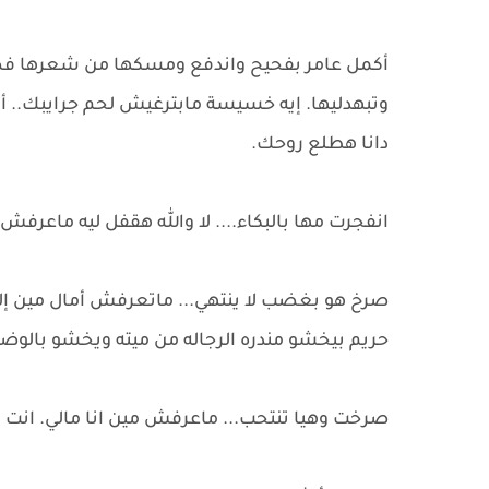
أكمل عامر بفحيح واندفع ومسكها من شعرها فصرخ
وتبهدليها. إيه خسيسة مابترغيش لحم جرايبك.. أز
دانا هطلع روحك.
انفجرت مها بالبكاء.... لا والله هقفل ليه ماع
صرخ هو بغضب لا ينتهي... ماتعرفش أمال مين إللي
حريم بيخشو مندره الرجاله من ميته ويخشو بالوضع 
صرخت وهيا تنتحب... ماعرفش مين انا مالي. انت 