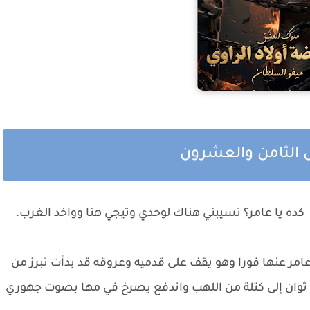
ل الثامن والعشرون
ه يا عامر؟ تسيبني هناك لوحدي وتيجي هنا وواخد الغرب.
ر عنها فورا وهو يقف على قدميه وعروقه قد بدأت تبرز من
وان إلى كتلة من اللهب واندفع يصرخ في مها بصوت جهوري