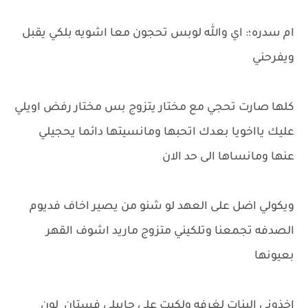
ام سدره؛: اي والله لوبس تحجون معا اشويه بلكي يقبل
ويفرحني
كلها صارت تحجي مع مختار يتزوج بس مختار رفض اويلي
عليك يااخويا بعدك اتحبها ومانسيتها دائما يحجيلي
عنها ومانساها الى حد الان
ويكولي اضل على العهد لو شنو من يصير اخاف فديوم
الصدفه تجمعنا وتلكيني متزوج ماريد اشوف القهر
بعيونها
اخذوني البنات لغرفه ولكيت علي جايبلي فستان لون