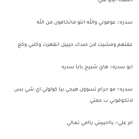
دفعت ايدو عني
سدره؛: عوفوني والله انتو ماتخافون من الله
عفتهم ومشيت لان صدك حيييل انقهرت وكلبي وكع
ابو سدره؛: هاي شبيج بابا سدره
سدره؛؛ مو حرام تسوون هيجي بيا كولولي اي شي بس
لاتخوفوني ب عمتي
ام علي؛: يااحبيبتي ياامي تعالي