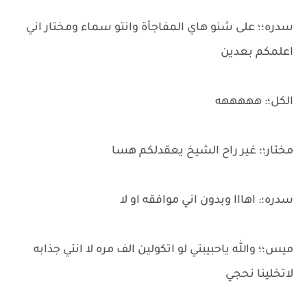
سدره؛؛ على شنو هاي المفاجأة وانتو سماء ومختار اني
اعلمكم بعدين
الكل؛: هههههه
مختار؛؛ غير راح الشيخ يعقدلكم هسا
سدره؛: اهااا وبدون اني موافقه او لا
ميس؛؛ والله ياحبيبتي لو اتكولين الف مره لا انتي جذابه
لاتخلينا نحجي