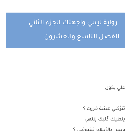
رواية ليتني واجهتك الجزء الثاني
الفصل التاسع والعشرون
علي يكول
تترُكني هسَة قررت ؟
ينطيك گلبك نِنتهي
وبس بالأحلام تشوفني ؟