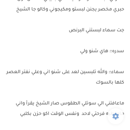
حبري مخصر يجنن لبستو ومكيجوني وكالو جا الشيخ
جت سماء لبستني البرنص
سدره؛: هاي شنو ولي
سماء؛: والله تلبسين لعد على شنو اني وعلي نفتر العصر
كلها بالسوك
ماعافتني الي سوتلي الطقوس صار الشيخ يقرأ واني
مامنطيه فرحتي لاحد ونفس الوقت اكو حزن بكلبي