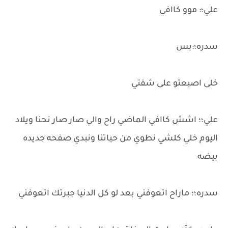
علي؛: موو كاافي
سدره؛:بس
خلى اصبعتو على شفتي
علي؛؛ اشش كاافي الماضي راح والي صار صار نحنا ويلاد
اليوم خلي كلشي نطوي من حياتنا ونبدي صفحه جديده
بيضه
سدره؛؛ ماراح اتعوفني بعد لو كل الدنيا جبرتك اتعوفني