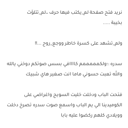
نريد فتح صفحة لم_يكتب فيها حرف ،،لم_تتلوّث
بخيبة .....
ولم_تشهد على كسرة خاطر ووجع_روح ...!!
سدره :؛ولكمممممم كاااافي بسس صوتكم دوخني يالله
والله تعبت حسوني ماما انت صغير هاي شبيك
فتحت الباب ودخلت خليت السويج واغراضي على
الكوميدينا الي يم الباب واسمع صوت سدره تصرخ دخلت
وويلادي كلهم ركضوا عليه بابا