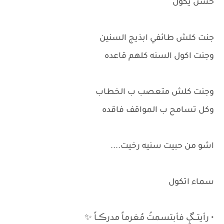
حسن يكول
جنت كلش طائفي ابذيج السنين
وجنت اكول السنه كلهم قاعده
وجنت كلش متعصب ب الخطاب
وكل تسامح ب المواقف فاقده
اشو من حبيت سنيه رخيت....
سماء اتكول
• رأيتـــڳِ فأبتسمتُ مُغرماً مدرڪــاً ✨