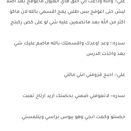
علي؛: والله وداعت الي خلق هاي العيون ماعوفج بعد اصلا
ليش حتى اعوفج بس طلبي يمج اقسمي بالله لان ماكو
اكثر من الله بعد ماتضمين عليه شي لو على كص ركبتج
سدره؛؛ وعد اوعدك واقسملك بالله ماضم عليك شي
بعد واخذت الدرس
علي؛: احبج قزومتي انتي مالتي
سدره؛: لاتعوفني ضمني بحضنك اريد ارتاح تعبت
حضنتو وكمت ابجي وهو يبوس براسي ويتلمسني