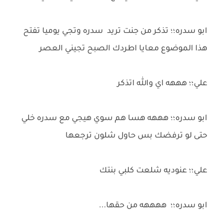
ابو سدره؛؛ تذكر من جنت تريد سدره وتجي يوميا تفتح
هذا الموضوع معايا اطردك الصبح تجيني العصر
علي؛؛ هههه اي والله اتذكر
ابو سدره؛؛ هههه هسا هم سوي هيجي مع سدره خلي
حتى لو ترفضك بس حاول شلون ترجعها
علي؛؛ عنوديه شلعت كلبي بنتك
ابو سدره؛؛ ههههه من حقها...