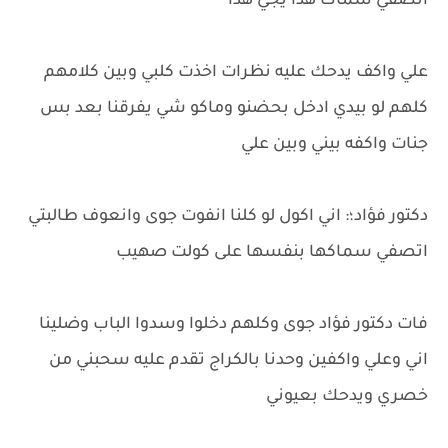
انصفي سماك هذا يجي هذا
علي واكف يدحك عليه نظرات اخذت كلبي وبين كلامهم
كلهم لو بيدي ادخل بحضنو وماكو شي يفرقنا بعد بس
جنات واكفه بيني وبين علي
دكتور فؤاد؛: اني اكول لو كلنا انفوت جوى وانعوف طالبتي
اتصفي سماكها بنفسها على كولت صهيب
فات دكتور فؤاد جوى وكلهم دخلوا وسدوا الباب وضلينا
اني وعلي واكفين وحدنا بالكراج تقدم عليه سحبني من
خصري ويدحك بعيوني