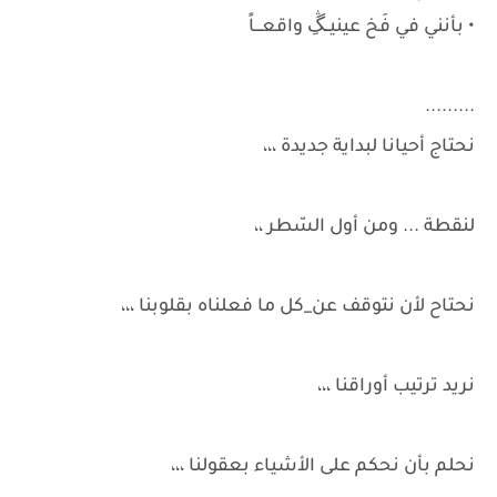
• بأنني في فَخ عينيــڴِ واقعـــاً
.........
نحتاج أحيانا لبداية جديدة ،،،
لنقطة ... ومن أول السّطر ،،
نحتاح لأن نتوقف عن_كل ما فعلناه بقلوبنا ،،،
نريد ترتيب أوراقنا ،،،
نحلم بأن نحكم على الأشياء بعقولنا ،،،