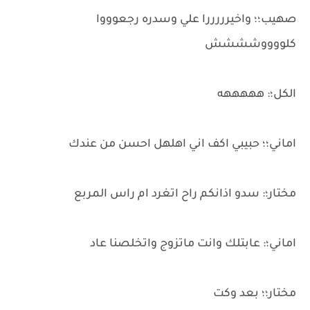
صهيب؛؛ واخيرررررا علي وسدره رجعوووا
كلووووشششش
الكل؛: هههههه
اماني؛؛ حبيبي اكف اني اهلهل احسن من عندك
مختار؛: سدو اذانكم راح اتغرد ام راس المربع
اماني؛: عابتلك وانت ماتزوج واتخلصنا عاد
مختار؛؛ بعد وكت