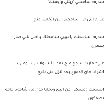
سدره؛: سامحني "ريتني واجهتك"
علي؛؛ انتي الي سامحيني لان اتخليت عنج
سدره؛؛ سامحتك ياحبيبي سامحتك يااحلى شي صار
بعمري
علي؛؛ ماريد اسمع منج بعد لا ليت ولا ياريت وماريد
اشوف هاي الدموع بعد تنزل حتى بفرح
ابتسمت ومسكني من ايدي ودخلنا جوى من شافونا كامو
يصفكون