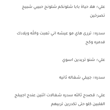
علي؛: هلا حياة بابا شلونكم شلونج حبيبي شبيج
تصرخين
سدره؛: تررى هاي مو عيشه اني تعبت والله ويلادك
فدمره وكح
علي؛: شنو تريدين اسوي
سدره؛: جيبلي شغاله ثانيه
علي؛: قصدج ثالثه سدره شغالات اثنين عندج اجيبلج
الفلبين كلو حتى تكدرين تربيهم