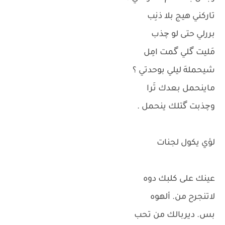
تاركني هيج بلا ذنِب
بررلي حتى لو چذب
مَليت گلي گمت امِل
شيحملهَ ليلي بوحدتي ؟
ماينحمل بعدك تَرا
وچذبت گتلك ينحمل .
لؤي يكول لجنات
عينك على كلبك دوه
لاتنجرح من. ألهوه
بس. ديربالك من تحب