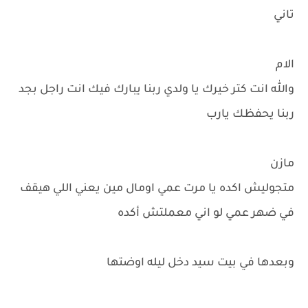
تاني
الام
والله انت كتر خيرك يا ولدي ربنا يبارك فيك انت راجل بجد
ربنا يحفظك يارب
مازن
متجوليش اكده يا مرت عمي اومال مين يعني اللي هيقف
في ضهر عمي لو اني معملتش أكده
وبعدها في بيت سيد دخل ليله اوضتها