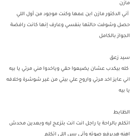
مازن
آني الدكتور مازن ابن عمها وكنت موجود من أول اللي
حصل وشوفت حالتها بنفسي وعارف إنها كانت رافضة
الجواز بالكامل
سيد زعق
كله بيكدب عشان يضيعوا حقي وياخدوا مني مرتي يا بيه
اني عايز اخد مرتي واروح علي بيتي من غير شوشرة وخلافه
يا بيه
الظابط
اتكلم بالراحة يا راجل انت انت بتزعج ليه وبعدين محدش
اهنه هديرفع صوته وآني بس اللي اتكلم