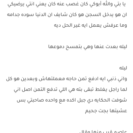
يا بتي والله أبوكي كان غصب عنه كان يعني انتي يرضيكي
ان هو يدخل السجن هو كان شايف ان الدنيا سوده جدامه
وما عرفش يعمل ايه غير الحل ديه
ليله بعدت عنها وهي بتمسح دموعها
ليله
واني ذنبي ايه ادفع تمن حاجه معملتهاش وبعدين هو كل
لما راجل يغلط تبقى بته هي اللي تدفع التمن اصل اني
شوفت الحكايه دي جبل اكده مع واحده صاحبتي بس
عشيتها بجت جحيم
عاصم قرب منها وقال