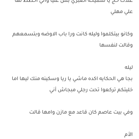
عندك حج يا سميحه اصبري بس عليا وأني اخطط لها
علي مهلي
وكانو بيتكلموا وليله كانت ورا باب الاوضه وبتسمعهم
وقالت لنفسها
ليله
بجا هي الحكايه اكده ماشي يا ريا وسكينه منك ليها اما
خليتكم تركعوا تحت رجلي مبجاش أني
وفي بيت عاصم كان قاعد مع مازن وامها قالت
الأم