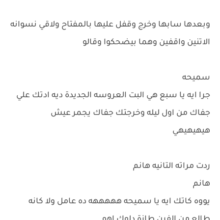
وبعدها سابها وخرج وقفل عليها بالمفتاح ولاقي نسوانه
الاتنين واقفين وهما بيضحكوا وقالو
سميحه
جرا ايه يا سبع هي البت العروسه الجديدة ديه ادتك علي
جفاك من اول ليله وخرجتك جفاك يجمر عيش
هيهيهيهي
ردت مراته التانيه هانم
هانم
يووه كاتك ايه يا سميحه هههههه ده عامل ولا كانه
طالع من الفرن طازة دلوك اهو