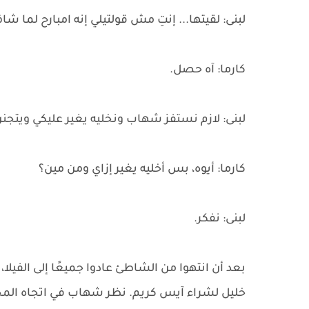
لبنى: لقيتها... إنتِ مش قولتيلي إنه امبارح لما 
كارما: آه حصل.
لبنى: لازم نستفز شهاب ونخليه يغير عليكي ويتجن
كارما: أيوه، بس أخليه يغير إزاي ومن مين؟
لبنى: نفكر.
بعد أن انتهوا من الشاطئ عادوا جميعًا إلى الفي
خليل لشراء آيس كريم. نظر شهاب في اتجاه المح