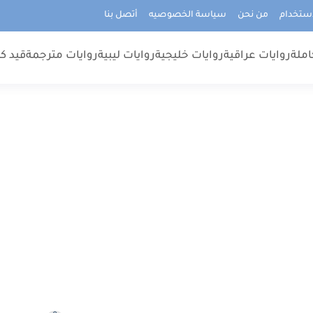
استخدام
من نحن
سياسة الخصوصيه
أتصل بنا
املة
روايات عراقية
روايات خليجية
روايات ليبية
روايات مترجمة
قيد كت