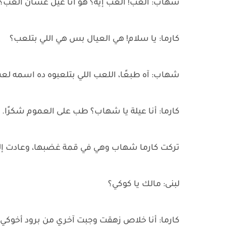
شهاب: ألعب! ألعب إيه؟ هو أنا عيل عشان ألعب؟
كارما: يا سلام! هي العيال بس هي اللي بتلعب؟
شهاب: آه طبعًا، اللعب اللي بتلعبوه ده اسمه لعب ع
كارما: أنا عيلة يا شهاب؟ طب على العموم شكرًا.
تركت كارما شهاب وهي في قمة غضبها، وعادت إلى 
لبنى: مالك يا كوكي؟
كارما: أنا خلاص زهقت وجبت آخري من برود أخوكي 