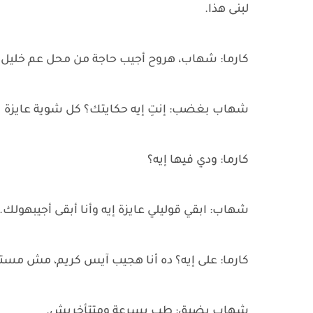
لبنى هذا.
كارما: شهاب، هروح أجيب حاجة من محل عم خليل 
شهاب بغضب: إنتِ إيه حكايتك؟ كل شوية عايزة ت
كارما: ودي فيها إيه؟
شهاب: ابقي قوليلي عايزة إيه وأنا أبقى أجيبهولك.
كارما: على إيه؟ ده أنا هجيب آيس كريم، مش مستا
شهاب بضيق: طب بسرعة ومتتأخريش.