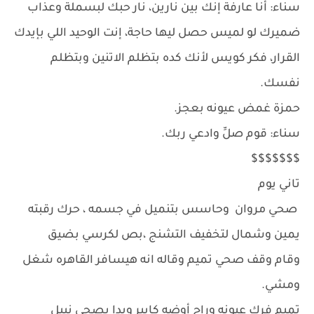
سناء: أنا عارفة إنك بين نارين، نار حبك لبسملة وعذاب
ضميرك لو لميس حصل ليها حاجة، إنت الوحيد اللي بإيدك
القرار، فكر كويس لأنك كده بتظلم الاتنين وبتظلم
نفسك.
حمزة غمض عيونه بعجز.
سناء: قوم صلِّ وادعي ربك.
$$$$$$$
تاني يوم
صحي مروان وحاسس بتنميل في جسمه ، حرك رقبته
يمين وشمال لتخفيف التشنج ،بص لكرسي بضيق
وقام وقف صحي تميم وقاله انه هيسافر القاهره شغل
ومشي.
تميم فرك عيونه وراح أوضه كابير وبدا يصحي نبيل