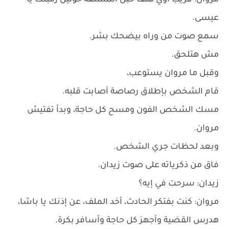
مروان: قريب أوي هلف حبل المشنقة حولين رقبتك يا
عيسى.
سمع صوت من وراه بيضحك بشر.
مش هتلحق.
وقبل ما مروان يستوعب،
قام الشخص بإطلاق رصاصة أصابت قلبه.
مسك الشخص الفون ومسح كل حاجة، وبدأ تفتيش
مروان.
وبعد لحظات جري الشخص.
فاق من ذكرياته على صوت زيدان.
زيدان: سرحت في إيه؟
مروان: كنت بفتكر الحادث، أخد الملف، عن إذنك يا باشا،
هدرس القضية وأجهز كل حاجة وأسافر بكرة.