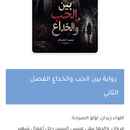
رواية بين الحب والخداع الفصل
الثاني
اللواء زيدان: لؤلؤ الصيادة.
مروان: والدها يبقى عيسى السيد، رجل أعمال شهير