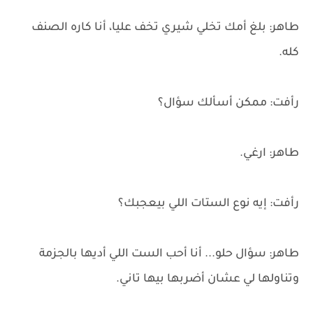
طاهر: بلغ أمك تخلي شيري تخف عليا، أنا كاره الصنف
كله.
رأفت: ممكن أسألك سؤال؟
طاهر: ارغي.
رأفت: إيه نوع الستات اللي بيعجبك؟
طاهر: سؤال حلو... أنا أحب الست اللي أديها بالجزمة
وتناولها لي عشان أضربها بيها تاني.