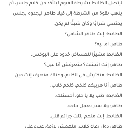
ليتصل الظابط بشرطة الفيوم ليتأكد من كلام جاسر، ثم
يذهب بقوة من الشرطة إلى فيلا طاهر، ليجدوه يجلس
يحتسي شرابًا وكأن شيئًا لم يكن.
الظابط: إنت طاهر الشامي؟
طاهر: اه، ليه؟
الظابط مشيرًا للعساكر: خدوه على البوكس.
طاهر: إنت اتجننت؟ متعرفش أنا مين؟
الظابط: متكثرش في الكلام، وهناك هنعرف إنت مين.
طاهر: أنا هربيكم كلكم، كلكم كلاب.
الظابط: طب يلا يا حلو، أحسنلك.
طاهر: ولا تقدر تعمل حاجة.
الظابط: إنت متهم بتلت جرائم قتل.
طاهر: دول رعاع كلاب، ملهمش لازمة، عبء على