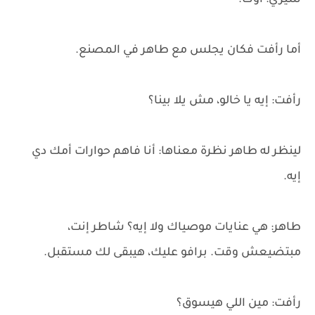
شيري: أوك.
أما رأفت فكان يجلس مع طاهر في المصنع.
رأفت: إيه يا خالو، مش يلا بينا؟
لينظر له طاهر نظرة معناها: أنا فاهم حوارات أمك دي
إيه.
طاهر: هي عنايات موصياك ولا إيه؟ شاطر إنت،
مبتضيعش وقت. برافو عليك، هيبقى لك مستقبل.
رأفت: مين اللي هيسوق؟