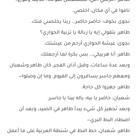
طاهر: اخرسي انتي، مسمعش صوتك. خديها وغوروا
ناموا في أي مكان، اخلصي.
نجوى بخوف: حاضر حاضر… ربنا يخلصني منك.
طاهر: بتقولي إيه يا زبالة يا تربية الحواري؟
نجوى: عيشة الحواري أرحم من عيشتك.
طاهر: أنا هربيكي… بس بكرة لما أرجعلك.
وبعد عدة ساعات، وقبل أذان الفجر، كان طاهر وشعبان
ومعهم جاسر يسافرون إلى الفيوم. وما إن وصلوا—
طاهر: جهزوا كل حاجة.
شعبان: حاضر يا بيه، ياله بينا يا جاسر.
وبعد تجهيز كل شيء يبدأ طاهر في الصيد، وبعد أن
اصطاد البط البري—
طاهر: شعبان، حط البط في شنطة العربية على ما أعمل