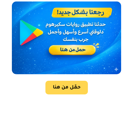
حمّل من هنا