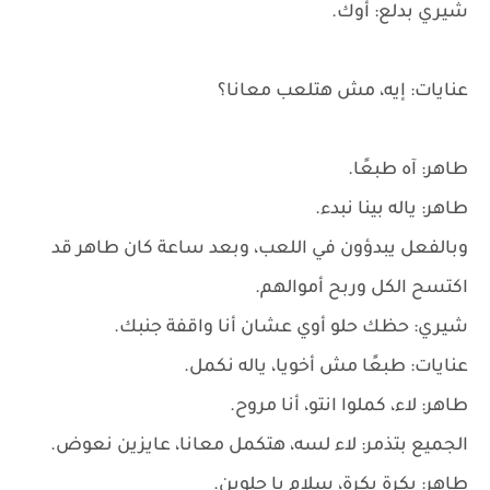
شيري بدلع: أوك.
عنايات: إيه، مش هتلعب معانا؟
طاهر: آه طبعًا.
طاهر: ياله بينا نبدء.
وبالفعل يبدؤون في اللعب، وبعد ساعة كان طاهر قد
اكتسح الكل وربح أموالهم.
شيري: حظك حلو أوي عشان أنا واقفة جنبك.
عنايات: طبعًا مش أخويا، ياله نكمل.
طاهر: لاء، كملوا انتو، أنا مروح.
الجميع بتذمر: لاء لسه، هتكمل معانا، عايزين نعوض.
طاهر: بكرة بكرة، سلام يا حلوين.