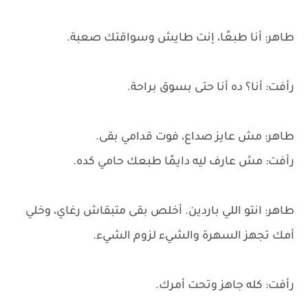
طاهر: أنا طبعًا، إنت طايش وسواقتك صعبة.
رأفت: أنا؟ ده أنا حتى بسوق براحة.
طاهر: مش عايز صداع، فوت قدامي بقى.
رأفت: مش عارف ليه دايمًا طبعك حامي كده.
طاهر: انتو اللي باردين. أخلص بقى متبقاش رغاي، وخلي
أمك تجهز السهرة والشيء لزوم الشيء.
رأفت: كله جاهز وتحت أمرك.