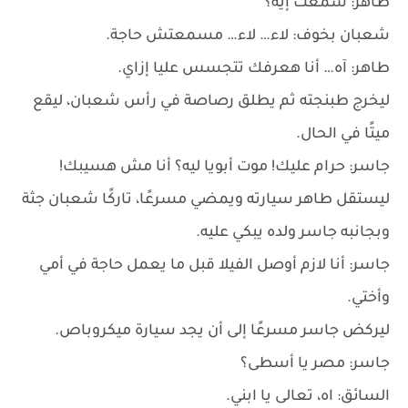
طاهر: سمعت إيه؟
شعبان بخوف: لاء… لاء… مسمعتش حاجة.
طاهر: آه… أنا هعرفك تتجسس عليا إزاي.
ليخرج طبنجته ثم يطلق رصاصة في رأس شعبان، ليقع
ميتًا في الحال.
جاسر: حرام عليك! موت أبويا ليه؟ أنا مش هسيبك!
ليستقل طاهر سيارته ويمضي مسرعًا، تاركًا شعبان جثة
وبجانبه جاسر ولده يبكي عليه.
جاسر: أنا لازم أوصل الفيلا قبل ما يعمل حاجة في أمي
وأختي.
ليركض جاسر مسرعًا إلى أن يجد سيارة ميكروباص.
جاسر: مصر يا أسطى؟
السائق: اه، تعالى يا ابني.