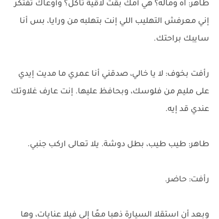
طاهر: آه وماله؟ هي أمك بقت لاقية تاكل؟ وأوعاك تفتكر
إني معرفش التهليب اللي إنت بتهلبه من ورايا، بس أنا
سايبك براحتك.
رأفت بخوف: لا يا خالي، صدقني أنا عمري ما مديت إيدي
على مليم من فلوسك، وبحافظ عليها. إنت عارف غلاوتك
عندي قد إيه.
طاهر: طيب طيب، بطل دوشة. يلا تعالى اركب جنبي.
رأفت: حاضر.
وبعد أن استقلا السيارة ذهبا معًا إلى فيلا عنايات، وها