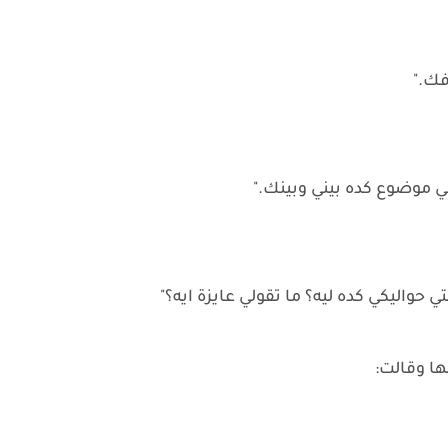
ك."
في موضوع كده بيني وبينك."
تي حواليكي كده ليه؟ ما تقولي عايزة ايه؟"
ا وقالت: