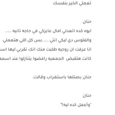
تعملي الخير بنفسك
حنان
ايوه كده اتعدلي امال عايزكي في حاجه تانيه .....
والفلوس دي ليكي انتي .....بس كل اللي هتعملي
انا عرفت ان روحيه طلبت منك انك تقربي ليها اسم 
كانت هتقبض الجمعيه رافضوا يتنازلوا عند اسمهم
حنان بصتلها باستغراب وقالت:
حنان
"وأعمل كده ليه؟"