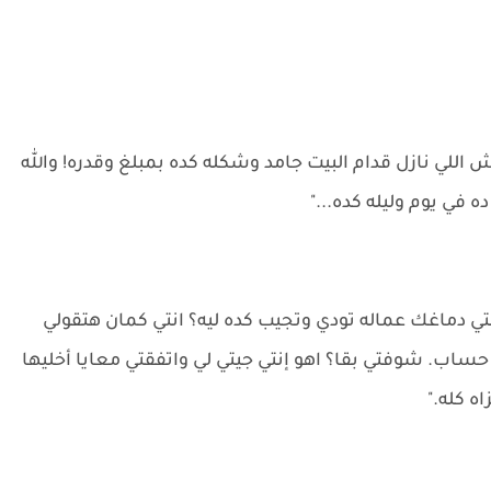
اللي نازل قدام البيت جامد وشكله كده بمبلغ وقدره! والله
ه في يوم وليله كده..."
 يا ختي دماغك عماله تودي وتجيب كده ليه؟ انتي كمان هتقولي
ر حساب. شوفتي بقا؟ اهو إنتي جيتي لي واتفقتي معايا أخليها
ه كله."