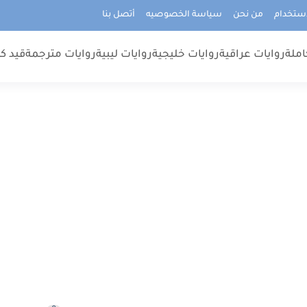
استخدام
من نحن
سياسة الخصوصيه
أتصل بنا
املة
روايات عراقية
روايات خليجية
روايات ليبية
روايات مترجمة
قيد كت