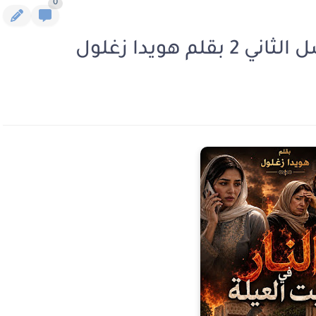
0
م هويدا زغلول