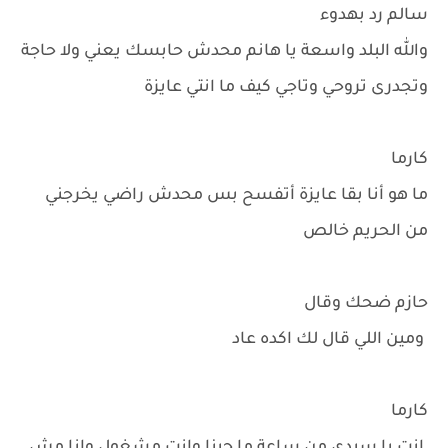
سالم رد بهدوء
والله البلد واسعة يا هانم محدش حابسك يعني ولا حاجة
وتجدرى تروحي وتاجي كيف ما انتي عايزة
كارما
ما هو أنا بقا عايزة أتفسح بس محدش راضي يخرجني
من الحريم خالص
حازم ضحك وقال
ومين اللي قال لك اكده عاد
كارما