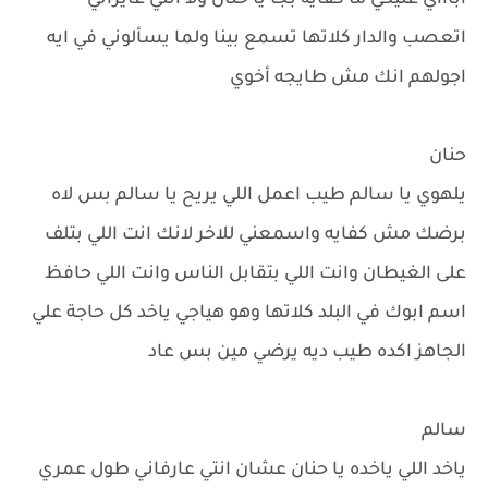
اباااي عليكي ما كفايه بجا يا حنان ولا انتي عايزاني
اتعصب والدار كلاتها تسمع بينا ولما يسألوني في ايه
اجولهم انك مش طايجه أخوي
حنان
يلهوي يا سالم طيب اعمل اللي يريح يا سالم بس لاه
برضك مش كفايه واسمعني للاخر لانك انت اللي بتلف
على الغيطان وانت اللي بتقابل الناس وانت اللي حافظ
اسم ابوك في البلد كلاتها وهو هياجي ياخد كل حاجة علي
الجاهز اكده طيب ديه يرضي مين بس عاد
سالم
ياخد اللي ياخده يا حنان عشان انتي عارفاني طول عمري