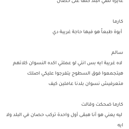
عايزة تلفي البلد كلها على حصان
كارما
أيوة طبعاً هو فيها حاجة غريبة دي
سالم
لاه غريبة ايه بس انتي لو عملتي اكده النسوان كلاتهم
هيتجمعوا فوق السطوح يتفرجوا عليكي اصلك
متعرفيش نسوان بلدنا عاملين كيف
كارما ضحكت وقالت
ليه يعني هو أنا هبقى أول واحدة تركب حصان في البلد ولا
ايه