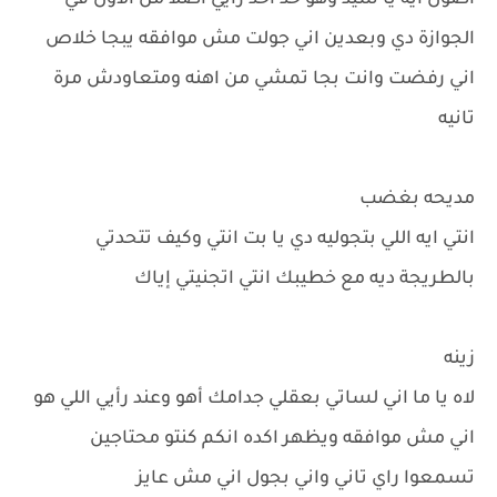
اصول ايه يا سيد وهو حد اخد رأيي اصلا من الاول في
الجوازة دي وبعدين اني جولت مش موافقه يبجا خلاص
اني رفضت وانت بجا تمشي من اهنه ومتعاودش مرة
تانيه
مديحه بغضب
انتي ايه اللي بتجوليه دي يا بت انتي وكيف تتحدتي
بالطريجة ديه مع خطيبك انتي اتجنيتي إياك
زينه
لاه يا ما اني لساتي بعقلي جدامك أهو وعند رأيي اللي هو
اني مش موافقه ويظهر اكده انكم كنتو محتاجين
تسمعوا راي تاني واني بجول اني مش عايز