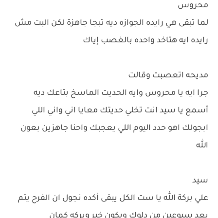
محروس
لما تبقى هي رايده الجوازه ديه تبجا جاهزة لكن البت مش
رايده ايه هتاخد واحده بالغصب إياك
مديحه اتعصبت وقالت
جرا ايه يا محروس وايه الحديت الماسخ بتاعك ديه
أسمع يا سيد انت تخلي حديتك معايا اني واني اللي
ابجولك اهو حدد اليوم اللي يعجبك واحنا جاهزين بعون
الله
سيد
علي بركة الله يا ست الكل يبقى أكده نجول ان الفرح يتم
بعد سبوعين من دلوك ويكون خير وبركه كمان