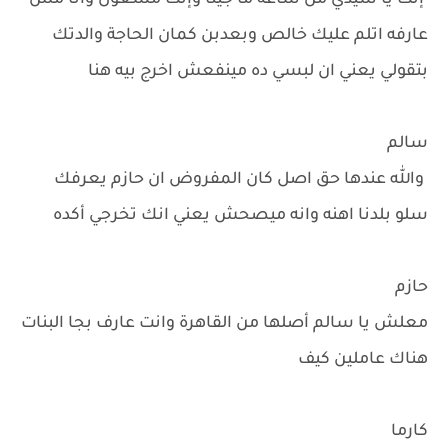
إنت يا سيدي من ساعة ما جينا وإنت مشغول وانا مش
عارفه اتلم عليك خالص وبعدبن كمان الحاجة والدتك
بتقولي يعني ان لبسي ده مينفعش اخرج بيه هنا
سالم
والله عندها حق اصل كان المفروض ان حازم يعرفك
سلو بلدنا اهنه وانه ميصحش يعني انك تخرجي أكده
حازم
معلش يا سالم أصلها من القاهرة وانت عارف بجا البنات
هناك عاملين كيف
كارما