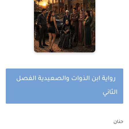
رواية ابن الذوات والصعيدية الفصل
الثاني
حنان