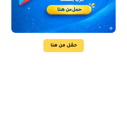
حمّل من هنا