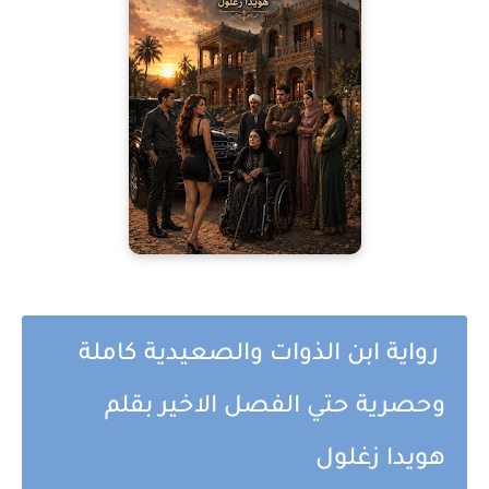
رواية ابن الذوات والصعيدية كاملة
وحصرية حتي الفصل الاخير بقلم
هويدا زغلول