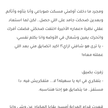
ومجرد ما دخلت أوضتي مسكت صوباعي وأنا بتأوه وأتألم.
وبعدين ضحكت جامد على اللي حصل.. لكن لما استعاد
عقلي نظرة «عمار» الأخيرة اختفت ضحكتي فضلت أفرك
واتحرك يمين وشمال في الأوضه وانا بكلم نفسي:
- يا ترى هو شافني ازاي؟! اكيد اتضايق مني بعد اللي
عملته معاه!
زفرت بضيق:
- بتفكري في ايه يا سهيله؟ لا... متفكريش فيه. دا
مستفز.. ما يتضايق هو إحنا هنناسبه.
قعدت قدام المراية أمسح بقايا المكياج عن وشي وانا