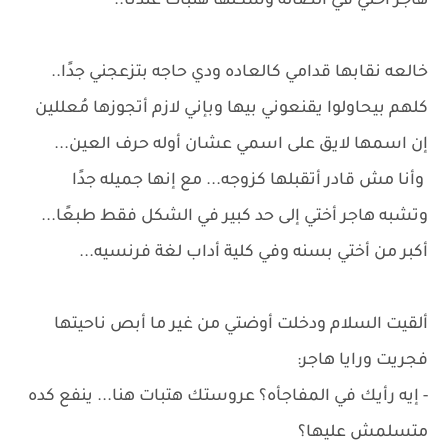
هاجر أختي في الصاله وشكلها هتبات عندنا..
خالعه نقابها قدامي كالعاده ودي حاجه بتزعجني جدًا..
كلهم بيحاولوا يقنعوني بيها وبإني لازم أتجوزها مُعللين
إن اسمها لايق على اسمي عشان أوله حرف العين...
وأنا مش قادر أتقبلها كزوجه... مع إنها جميله جدًا
وتشبه هاجر أختي إلى حد كبير في الشكل فقط طبعًا...
أكبر من أختي بسنه وفي كلية أداب لغة فرنسيه...
ألقيت السلام ودخلت أوضتي من غير ما أبص ناحيتها
فجريت ورايا هاجر:
- إيه رأيك في المفاجأه؟ عروستك هتبات هنا... ينفع كده
متسلمش عليها؟