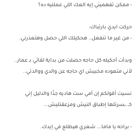
- ممكن تفهميني إيه العك اللي عملتيه ده؟
حركت ايدي بارتباك:
- من غير ما تنفعل.. هحكيلك اللي حصل وهتعذرني.
وبدأت أحكيله كل حاجه حصلت من بداية لقائي بـ عمار..
لأني متعوده مخبيش اي حاجه عن والدي ووالدتي..
نسيت أقولكم إن أمي ست هاديه جدًا والدليل إني
كـ..ـسرتلها إطباق النيش ومزعقتليش...
- براحه يا ماما... شعري هيطلع في إيدك.