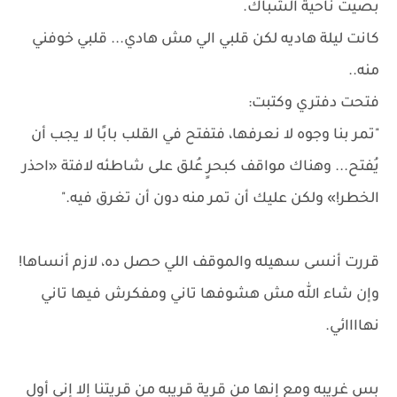
بصيت ناحية الشباك.
كانت ليلة هاديه لكن قلبي الي مش هادي... قلبي خوفني
منه..
فتحت دفتري وكتبت:
"تمر بنا وجوه لا نعرفها، فتفتح في القلب بابًا لا يجب أن
يُفتح... وهناك مواقف كبحرٍ عُلق على شاطئه لافتة «احذر
الخطر!» ولكن عليك أن تمر منه دون أن تغرق فيه."
قررت أنسى سهيله والموقف اللي حصل ده، لازم أنساها!
وإن شاء الله مش هشوفها تاني ومفكرش فيها تاني
نهاااائي.
بس غريبه ومع إنها من قرية قريبه من قريتنا إلا إني أول