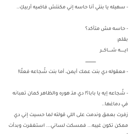
- سهيله يا بنتي أنا حاسه إني مكنتش فاضيه أربيكِ..
- حاسه مش متأكد؟
بقلم:
ايـــــــه شـــــاكـــر
ـــــــــــــــــ
- معقوله دي بنت عمك أيمن، أما بنت شُجاعه فعلًا!
- شُجاعه إيه يا بابا؟! دي متـ هوره والظاهر كمان تعباىٰه
في دماغها..
زفرت بعمق وندمت على اللي قولته لما حسيت إني دي
ممكن تكون غيبه... فمسكت لساني... استغفرت وبدأت