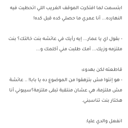
ابتسمت لما افتكرت الموقف الغريب اللي اتحطيت فيه
النهارده... أنا عمري ما حصلي كده قبل كده!
- بقول اي يا عمار... إيه رأيك في عائشه بنت خالتك؟ بنت
ملتزمه وزيك... أمك طلبت مني أكلمك و...
قاطعته لكن بهدوء:
- هو إنتوا مش بتزهقوا من الموضوع ده يا بابا! .. عائشة
مش ملتزمة، هي عشان منتقبة تبقى ملتزمة؟سيبوني أنا
هختار بنت تناسبني.
انفعل والدي عليا: