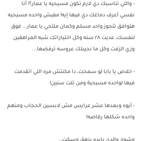
- واللي تناسبك دي لازم تكون مسيحيه يا عمار؟! أنا
نفسي أعرف دماغك دي فيها إيه! مفيش واحده مسيحيه
هتوافق تتجوز واحد مسلم وكمان ملتحي يا عمار... فوق
لنفسك، عديت ٢٨ سنه وكل اختياراتك شبه المراهقين
وزي الزفت وكل ما نجيبلك عروسه ترفضها...
- خلاص يا بابا لو سمحت، دا مكنتش مره اللي اتقدمت
فيها لواحده مسيحية ومن تلت سنين!
- أيوه وبعدها عشر عرايس مش لابسين الحجاب ومنهم
واحده شكلها رقاصه!
وشوح والدي بايده بزهق وسكت..