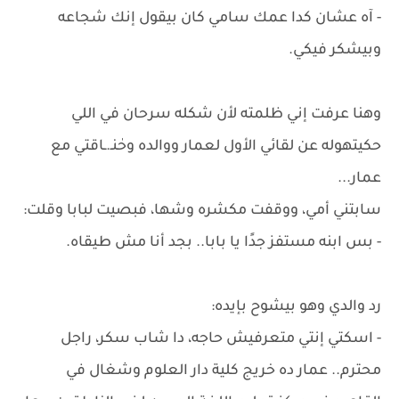
- آه عشان كدا عمك سامي كان بيقول إنك شجاعه
وبيشكر فيكي.
وهنا عرفت إني ظلمته لأن شكله سرحان في اللي
حكيتهوله عن لقائي الأول لعمار ووالده وحٰنـ.ـاقتي مع
عمار...
سابتني أمي، ووقفت مكشره وشها، فبصيت لبابا وقلت:
- بس ابنه مستفز جدًا يا بابا.. بجد أنا مش طيقاه.
رد والدي وهو بيشوح بإيده:
- اسكتي إنتي متعرفيش حاجه، دا شاب سكر، راجل
محترم.. عمار ده خريج كلية دار العلوم وشغال في