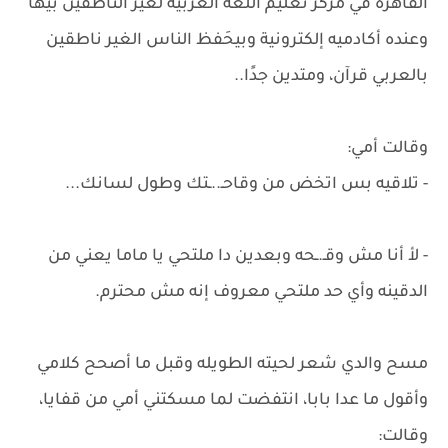
القاهره في مركز تعليم اللغة العربيه لغير الناطقين بيها
وعنده أكادميه إلكترونية وبيحَفظ الناس الغير ناطقين
بالعربي قرآن، ومتدين جدًا..
وقالت أمي:
- تلاقيه بس اتخض من وقاحـ..ـتك وطول لسانك...
- لأ أنا مش وقـ.ـحه وبعدين دا ملتحي يا ماما يعني من
الدقينه وأي حد ملتحي معروف إنه مش محترم.
مسح والدي شعر لحيته الطويله وقبل ما أصحح كلامي
وأقول ما عدا بابا، انتفضت لما مسكتني أمي من قفايا،
وقالت: