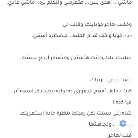
ماشي... اهدى بس... هتعزمني ونتكلم بره.. ماشي عادي.
وقفلت هاجر موبايلها وقالت لي:
- دا أخويا واقف قدام الكليه... مضطره أمشي.
سلمت عليا وكانت هتمشي وهضطر أرجع لبسنت...
بلعت ريقي بارتباك...
كنت بحاول أفهم شعوري ده! وليه مجرد ذكر اسمه أثر
فيا كده!!
شاورتلي بسنت لكن رميتها بنظرة حادة استغربتها
بسنت... وتجاهلتها.
قلت لهاجر: