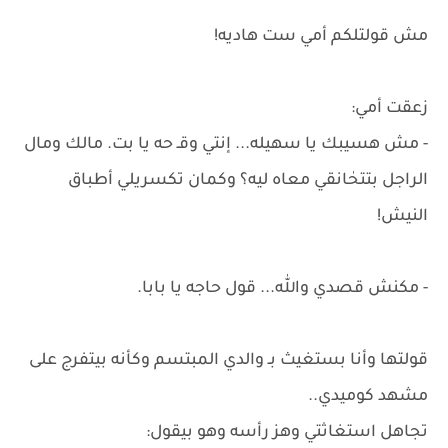
مش قولتلكم أمي ست هاديه!
زعقت أمي:
- مش هسيبك يا سهيله... إنتي وقـ حه يا بت. مالك ومال
الراجل بتتحٰانقي معاه ليه؟ وكمان تكسريلي أطباق
النيش!
- مكنش قصدي والله... قول حاجه يا بابا.
قولتها وأنا بستغيث بـ والدي المبتسم وكأنه بيتفرج على
مشهد كوميدي..
تجاهل استغاثتي وهز رأسه وهو بيقول: