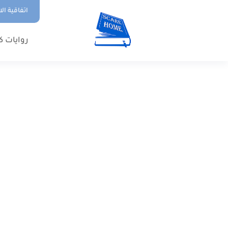
اتفاقية ال
روايات ك