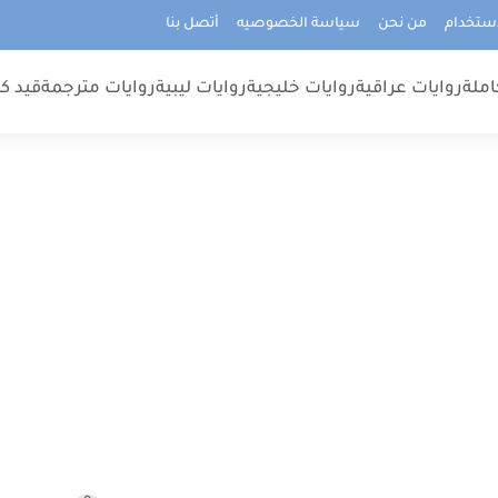
استخدام
من نحن
سياسة الخصوصيه
أتصل بنا
املة
روايات عراقية
روايات خليجية
روايات ليبية
روايات مترجمة
قيد كت