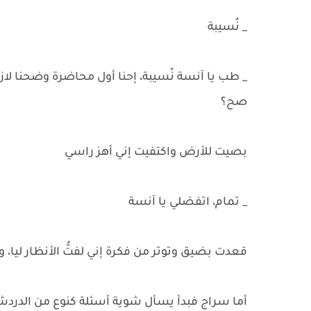
_ نُسيبة
_ طب يا آنسة نُسيبة، إحنا أول محاضرة وضحن
صح؟
بصيت للأرض واكتفيت إني أهز راسي
_ تمام، اتفضلي يا آنسة
قعدت بضيق وتوتر من فكرة إني لفتُّ الأنظار ليا، و
أما سراج فبدأ يسأل شوية أسئلة كنوع من الدرد