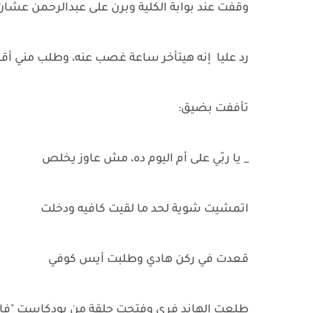
وقفت عند بوابة الكلية وبرن على عبدالرحمن عشان
رد عليا إنه هيتأخر ساعة غصب عنه، وطلب مني أق
تأففت بضيق:
_ يا ربّي على أم اليوم ده، مش عاوز يخلص
اتمشيت شوية لحد ما لقيت كافيه ودخلت
قعدت في ركن هادي وطلبت أيس كوفي
طلعت الهاند فري وفتحت حلقة من بودكاست "فا