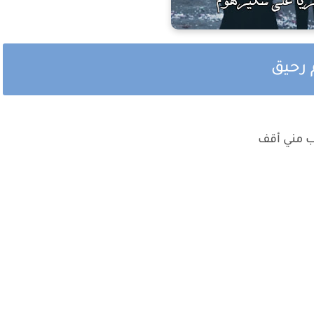
 رحيق
لب مني أقف