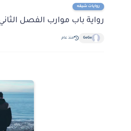
روايات شيقه
رواية باب موارب الفصل الثاني 2 بقلم رحي
GeGe
منذ عام