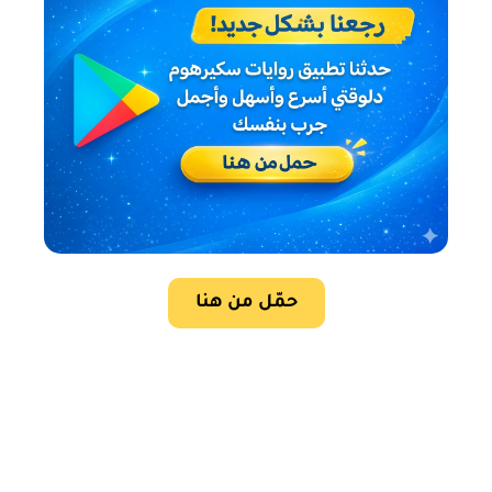
حمّل من هنا