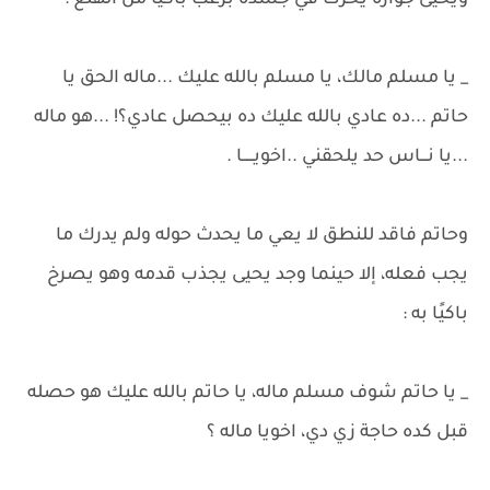
ويحيى جواره يحرك في جسده برعب باكيًا من الهلع :
_ يا مسلم مالك، يا مسلم بالله عليك ...ماله الحق يا
حاتم ...ده عادي بالله عليك ده بيحصل عادي؟! ...هو ماله
...يا نـــاس حد يلحقني ..اخويـــــا .
وحاتم فاقد للنطق لا يعي ما يحدث حوله ولم يدرك ما
يجب فعله، إلا حينما وجد يحيى يجذب قدمه وهو يصرخ
باكيًا به :
_ يا حاتم شوف مسلم ماله، يا حاتم بالله عليك هو حصله
قبل كده حاجة زي دي، اخويا ماله ؟