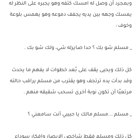
وبمجرد أن وصل له امسك كتفه وهو يجبره على النظر له
يمسك وجهه بين يديه يجفف دموعه وهو يهمس بلوعة
وخوف :
_ مسلم شو بك ؟ حدا صايرله شي، ولك شو بك .
كل ذلك ويحيى يقف على بُعد خطوات لا يفهم ما يحدث
وقد بدأت يده ترتجف وهو يقترب من مسلم يراقب حالته
مرتعبًا أن تكون نوبة أخرى تسحب شقيقه منهم .
_ مسلم ...مسلم مالك يا حبيبي أنت سامعني ؟
كل ذلك ومسلم فقط شاخص الابصار وافكار سوداء