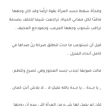
وفجأة سقط جسد المرأة بقوة ارضًا وقد كان وجهها
فاقدًا لكل معاني الحياة، تراجعت شيما للخلف بصدمة
تراقب شحوب وجهها المرعب، وجمودخع المخيف .
قبل أن تستوعب ما حدث لتطلق صرخة رنّ صداها في
كامل أنحاء المنزل ..
مالت صوبها تجذب جسد العجوز وهي تصرخ وتلطم :
_ يا جــــدة ...يا جـــدة بالله عليكِ لا ...لا بلاش أنتِ كمان .
لكن لم يصل لها شيء من المرأة التي يبدو أن روحها