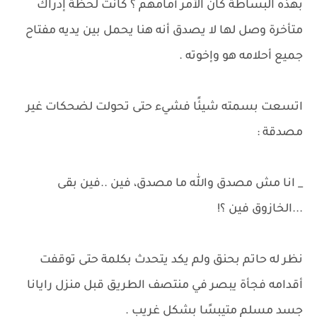
بهذه البساطة كان الأمر أمامهم ؟ كانت لحظة إدراك
متأخرة وصل لها لا يصدق أنه هنا يحمل بين يديه مفتاح
جميع أحلامه هو وإخوته .
اتسعت بسمته شيئًا فشيء حتى تحولت لضحكات غير
مصدقة :
_ انا مش مصدق والله ما مصدق، فين ..فين بقى
...الخازوق فين ؟!
نظر له حاتم بحنق ولم يكد يتحدث بكلمة حتى توقفت
أقدامه فجأة يبصر في منتصف الطريق قبل منزل رايانا
جسد مسلم متيبسًا بشكل غريب .