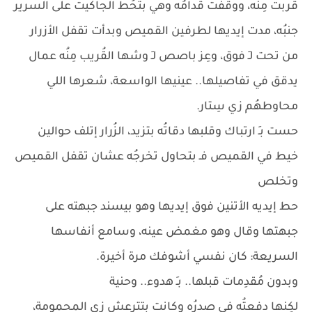
قربت مِنُه، ووقفت قُدامُه وهي بتحُط الجاكيت على السرير
جنبُه، مدت إيديها لطرفين القميص وبدأت تقفل الأزرار
من تحت لـِ فوق، وعِز باصص لـِ وشها القُريب مِنُه عمال
يدقق في تفاصيلها.. عينيها الواسعة، شعرها اللي
محاوطهُم زي سِتار.
حست بـِ ارتباك وقلبها دقاتُه بتزيد، الزُرار إتلف حوالين
خيط في القميص فـ بتحاول تخرجُه عشان تقفل القميص
وتخلص
حط إيديه الأتنين فوق إيديها وهو بيسند جبهته على
جبهتها وقال وهو مغمض عينه، وسامع أنفاسها
السريعة: كان نفسي أشوفك مرة أخيرة.
وبدون مُقدِمات قبلها.. بـِ هدوء.. وحنية
لكِنها دفعتُه في صدرُه وكانت بتترعش زي المحمومة،