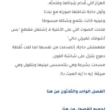
الهزاز اللي قُدام شِباكها وفتحتُه.
وأول حاجة شافتها صورته مع بنت!
وعينيه كانت بتلمع وشكله مبسوط!
فتحت الصوت اللي على الأغنية فـ إشتغل مقطع "بس
أشوفك تغيرلي حالي"
مفهمتش حاجة، إتصدمت من نفسها لما لقت نُقطة
دموع بتنزل على شاشة الفون.
مسحت بسُرعة وهي بتتحسس عينيها وبتقول وهي
مبرقة: إيه دا إيه العبث دا!.
الفصل الواحد والثلاثون من هنا
لجميع الفصول من هنا