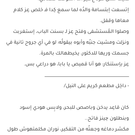
إتسعت إبتسامة والدُه لما سمع كِدا فـ خلص عِز كلام
معاها وقفل.
وصلوا المُستشفى وفتح عِز لـ بسنت الباب، إستغربت
ونزلت ومشيت جنبُه وأبوه بيقولُه: لو في أي جروح تانية في
جسمك وريها للدكتور، يخيطهالك بالمرة.
عِز بإستنكار: هو أنا قميص يا بابا، هو دراعي بس.
________________________________________
- داخِل مطعم كريم على النيل/
كان قاعِد يدخن وباصص للبحر، ولابِس هودي إسود
وبنطلون چينز فاتح..
مكشر دماغه وجعتُه من التفكير، نوران مكلمتهوش طول