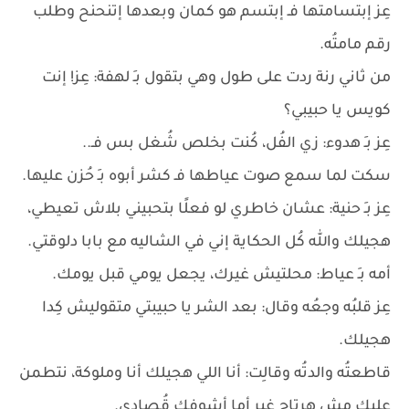
عِز إبتسامتها فـ إبتسم هو كمان وبعدها إتنحنح وطلب
رقم مامتُه.
من ثاني رنة ردت على طول وهي بتقول بـِ لهفة: عِز! إنت
كويس يا حبيبي؟
عِز بـِ هدوء: زي الفُل، كُنت بخلص شُغل بس فـ..
سكت لما سمع صوت عياطها فـ كشر أبوه بـِ حُزن عليها.
عِز بـِ حنية: عشان خاطري لو فعلًا بتحبيني بلاش تعيطي،
هجيلك والله كُل الحكاية إني في الشاليه مع بابا دلوقتي.
أمه بـِ عياط: محلتيش غيرك، يجعل يومي قبل يومك.
عِز قلبُه وجعُه وقال: بعد الشر يا حبيبتي متقوليش كِدا
هجيلك.
قاطعتُه والدتُه وقالِت: أنا اللي هجيلك أنا وملوكة، نتطمن
عليك مش هرتاح غير أما أشوفك قُصادي.