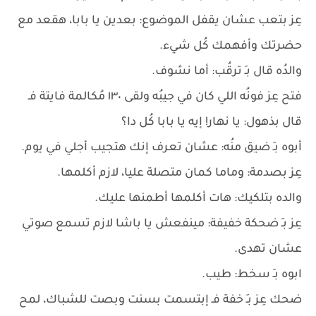
عِز بتعب عشان يقفل الموضوع: بعدين يا بابا، هقعد مع
حضرتك وأفهمك كُل شيء.
والدُه قال بـِ ترقُب: أما نشوف.
فتح عِز فونُه اللي كان في جيبُه ولقى ١٣٠ مُكالمة فايتة فـ
قال بذهول: يا نهار! إيه يا بابا كُل دا؟
أبوه بـِ ضيق منُه: عشان تعرف إنك هتجيب أجلي في يوم.
عِز بصدمة: وماما كمان متصلة عليا، لازم أكلمها.
والده بتلكيك: هات أكلمها أطمنها عليك.
عِز بـِ ضحكة خفيفة: مينفعش يا باشا لازم تسمع صوتي
عشان تهدى.
ابوه بـِ سخط: طيب.
ضحك عِز بـِ خفة فـ إبتسمت بسنت وبصت للشباك، لمح