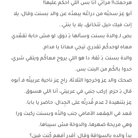
هرحمك!! مراتي أنا بس اللي أحكُم عليها!
أبو عِز سحبُه من دراعُه يبعدُه عن والد بسنت وقال: يلا
إنت فيك حيل تتخانق، يلا يا بنتي..
بص لـ والدة بسنت وسألها بـِ ذوق: لو مش حابة تقعُدي
معاه لوحدكُم تقدري تيجي معانا يا مدام.
والدة بسنت بـِ ثقة: دا هو اللي يروح معاكُم ويتقي شري،
خدوا بالكُم من البنت بس.
ضحك والد عِز وخرجوا الثلاثة، راح عِز ناحية عربيتُه فـ أبوه
قال بـِ حزم: إركب جنبي في عربيتي، أنا اللي هسوق.
عِز بتنهيدة لـِ عدم قُدرتُه على الجِدال: حاضر يا بابا.
قعد في المِقعد الأمامي جنب والدُه وبسنت ركبت ورا
وهي مريحة ضهرها، والدوخة مش سيباها.
بدأ والده بالسواقة وقال: أقدر أفهم كُنت فين؟