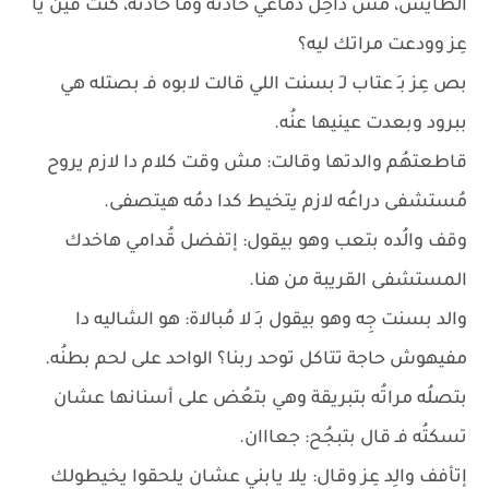
الطايش، مش داخِل دماغي حادثة وما حادثة، كُنت فين يا
عِز وودعت مراتك ليه؟
بص عِز بـِ عتاب لـِ بسنت اللي قالت لابوه فـ بصتله هي
ببرود وبعدت عينيها عنُه.
قاطعتهُم والدتها وقالت: مش وقت كلام دا لازم يروح
مُستشفى دراعُه لازم يتخيط كدا دمُه هيتصفى.
وقف والُده بتعب وهو بيقول: إتفضل قُدامي هاخدك
المستشفى القريبة من هنا.
والد بسنت جِه وهو بيقول بـِ لا مُبالاة: هو الشاليه دا
مفيهوش حاجة تتاكل توحد ربنا؟ الواحد على لحم بطنُه.
بتصلُه مراتُه بتبريقة وهي بتعُض على أسنانها عشان
تسكتُه فـ قال بتبجُح: جعااان.
إتأفف والِد عِز وقال: يلا يابني عشان يلحقوا يخيطولك