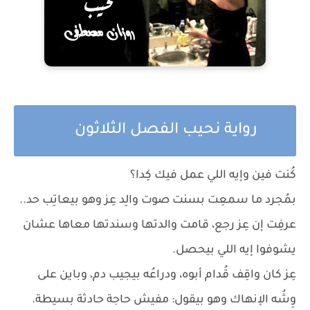
رواية نحيب الفصل الثلاثون
كُنت فين وإيه اللي عمل فيك كِدا؟
بمُجرد ما سمعِت بسنت صوت والِد عِز وهو بيعاتِب حد..
عرفِت إن عِز رجع، قامت والدتها وسندتها معاها عشان
يشوفوا إيه اللي بيحصل.
عِز كان واقِف قُدام أبوه، ودراعُه بيجيب دم، وباين على
وِشُه الإنهاك وهو بيقول: مفيش حاجة حادثة بسيطة.