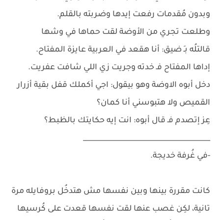
وبدون مُقدمات رفعت إيدها وضربته بالقلم.
وطلعت تجري من الأوضة لقت حماها في وشها
قالتلُه بـِ ضيق: أنا هقعد في العربية عايزة المفتاح.
إداها المفتاح فـ خدته وجريت زي اللي شافت عفريت.
دخل أبوه الاوضة وهو بيقول: اجي أكملك قفل بقية أزرار
القميص ولا هتبوسني أنا كمان؟
عِز إتصدم فـ قال أبوه: انت إيه حكايتك بالظبط؟
_____________________________________
-في غُرفة خديجة.
كانت مقررة بينها وبين نفسها مش هتدخُل بروفايله مرة
تانية، لكِن غصب عنها لقت نفسها قعدت على كُرسيها