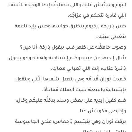
اليوم ومبترُدش عليه، واللي مضايقُه إنها الوحيدة للأسف
اللي قادرة تتحكم في مزاجُه.
حس بـِ ريحة برفيوم بتخترق حواسه، وحس بإيد ناعمة
بتغطي عينيه..
وصوت حافظُه عن ظهر قلب بيقول بـِ رقة: أنا مين؟
شال إيديها عن عينيه وكتم إبتسامته ولهفته وهو بيقول
بـِ نبرة عتاب: إنتِ اللي تعباني معاكِ.
قعدت نوران قُدامُه وهي بتعدل شعرها البُني وبتقول
بإبتسامة واسعة: حبيت أعملك مُفاجأة.
ضم كفين إيديه على بعض وسند بدقنُه عليهُم وقال:
وإفرضي مكونتش هنا.
برقت نوران وهي بتبتسم بـِ حماس: عندي الجاسوسة