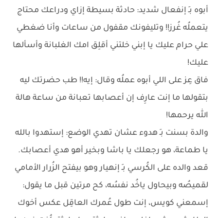
أبوه بـِ إنفعال شديد: حادثة بسيطة إزاي ودراعك محتاج
يتعملُه غُرز!! وتليفونك مقفول من ساعات وأنا ضغطي
علي حرام عليك يا إبني خلتني أقلِق امك الغلبانة وأسألها
عليك!
فاق عِز على اللي أبوه عملُه وقال: إيه!! طب حضرتك ليه
بتقولها ما إنت عارِف إن أعصابها تعبانة من ساعة هالة
الله يرحمها!
والدة بسنت بـِ هدوء عشان تهدي الوضع: إستهدوا بالله
يا طماعة، هو رجعلك يا باشا وبخير أهو هدي أعصابك.
قعد والده على الكُرسي بـِ إنهيار وهو بيفتح الزُرار الأمامي
لقميصُه وبيحاول ياخُد نفسُه، كح مرتين قبل ما يقول:
إسمعني كويس، إنت طول عُمرك العاقِل عكس أخوك