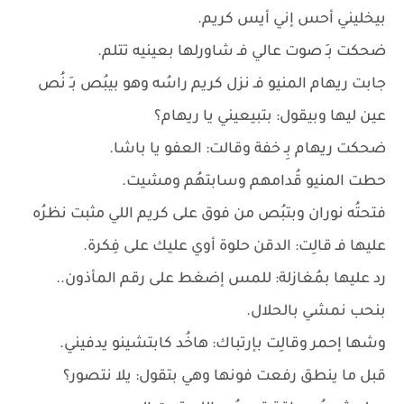
بيخليني أحس إني أيس كريم.
ضحكت بـِ صوت عالي فـ شاورلها بعينيه تتلم.
جابت ريهام المنيو فـ نزل كريم راسُه وهو بيبُص بـِ نُص
عين ليها وبيقول: بتبيعيني يا ريهام؟
ضحكت ريهام بِـ خفة وقالت: العفو يا باشا.
حطت المنيو قُدامهم وسابتهُم ومشيت.
فتحتُه نوران وبتبُص من فوق على كريم اللي مثبت نظرُه
عليها فـ قالِت: الدقن حلوة أوي عليك على فِكرة.
رد عليها بمُغازلة: للمس إضغط على رقم المأذون..
بنحب نمشي بالحلال.
وشها إحمر وقالِت بإرتباك: هاخُد كابتشينو يدفيني.
قبل ما ينطق رفعت فونها وهي بتقول: يلا نتصور؟