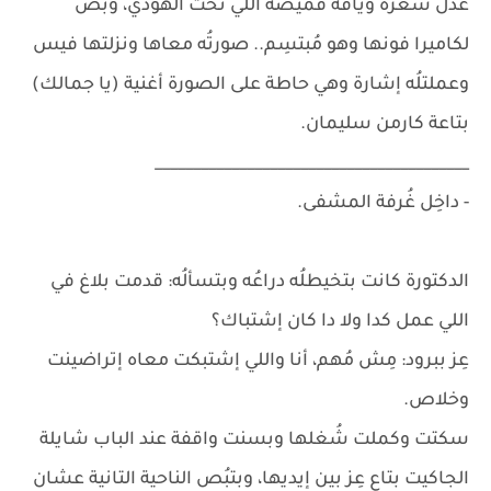
عدل شعرُه وياقة قميصُه اللي تحت الهودي، وبص
لكاميرا فونها وهو مُبتسِم.. صورتُه معاها ونزلتها فيس
وعملتلُه إشارة وهي حاطة على الصورة أغنية (يا جمالك)
بتاعة كارمن سليمان.
_________________________________________
- داخِل غُرفة المشفى.
الدكتورة كانت بتخيطلُه دراعُه وبتسألُه: قدمت بلاغ في
اللي عمل كدا ولا دا كان إشتباك؟
عِز ببرود: مِش مُهم، أنا واللي إشتبكت معاه إتراضينت
وخلاص.
سكتت وكملت شُغلها وبسنت واقفة عند الباب شايلة
الجاكيت بتاع عِز بين إيديها، وبتبُص الناحية التانية عشان