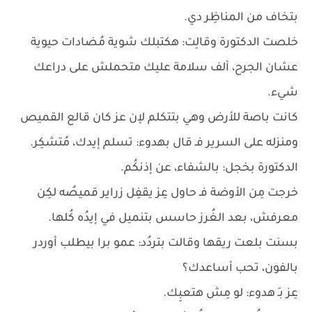
بتخاف من المناظِر دي.
خلصت الدكتورة وقالِت: هكتبلك شوية مُضادات حيوية
عشان الجرح، ألف سلامة عليك متحملش على دراعك
شيء.
كانت باصة للأرض وهي بتتكلم لإن عز كان قالع القميص
ومنزله على السرير فـ قال بهدوء: تسلم إيدك، مُتشكِر.
الدكتورة بخجل: بالشفاء، عن إذنكُم.
خرجت مِن الأوضة فـ حاول عِز يقفِل زراير قميصُه لكِن
معرفش، بعد الغُرز حاسس بتنميل في إيدُه كُلها.
بسنت بلعت ريقها وقالت بتردُد: عمو برا بيطلب أوردر
بالفون، تحب أساعدك؟
عِز بـِ هدوء: لو مِش هتعبِك.