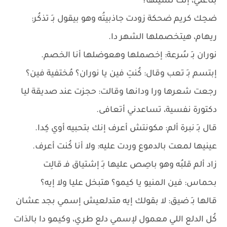
بتاعتي، إنت نسيتها؟
ضحِك كريم ضحكة زودت جاذبيتُه وهو بيقول بـِ تذكُر:
ريهام، هيتخصملها الشهر دا.
نوران بـِ سُرعة: إخصملها وهعوضلها أنا الخصم.
إبتسم بـِ تعب وقال: كُنتِ فين يا نوران؟ مُختفية فين؟
رجعت شعرها ورا ودانها وقالت: حجزت عند صديقة ليا
دكتورة نفسية، تساعدني أتعافى.
قال بـِ نبرة ألم: مكونتش أعرف إنك بتحبيه أوي كِدا.
عينيها لمعت بالدموع وردت عليه: ولا أنا كُنت أعرف.
زاد ألم قلبُه وهو باصِص عليها بـِ إشتياق فـ قالِت
بحماس: فين المنيو يا كيمو؟ هتبخل عليا ولا إيه؟
قالها بـِ ضيق: لا بقولك إيه متدلعيش إسمي بجد عشان
كُل الدلع اللي معمول لإسمي دلع طري، وكيمو دا بالذات