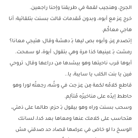
الجرح، وهنجيب لقمة في طريقنا وإحنا راجعين.
خرج عِز مع أبوه، وبدون مُقدمات قالت بسنت بتلقائية: أنا
هاجي معاكُم.
إتصدم عِز، وأبوه بص ليها بـِ دهشة وقال: هتيجي معانا؟
رمشت بـِ عينيها كذا مرة وهي بتقول: أيوة، لو سمحت.
أبوها قرب ناحيتها وهو بيشدها من دراعها وقال: تروحي
فين يا بنت الكلب يا سايبة، يا..
قاطع كلامُه لكمة مِن عِز جت في وشُه، رجعتُه لورا وهو
حاطط إيدُه على مناخيرُه مُتألِم.
وسحب بسنت وراه وهو بيقول بـِ حزم: طالما على ذمتي،
هتحاسب على كلامك عنها ومعاها بعد كدا، لسانك
الوسخ دا لو خاض في عرضها قصاد حد صدقني مش