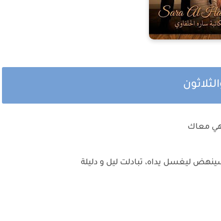
لثلاثون
ي هي معاك
سينهض ليغسل يداه، تبادلت ليل و دليلة