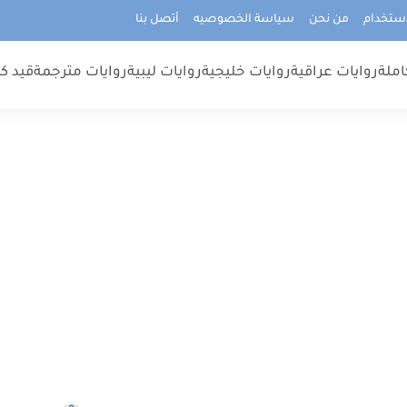
استخدام
من نحن
سياسة الخصوصيه
أتصل بنا
املة
روايات عراقية
روايات خليجية
روايات ليبية
روايات مترجمة
قيد كت