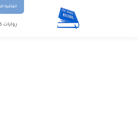
اتفاقية ال
روايات ك