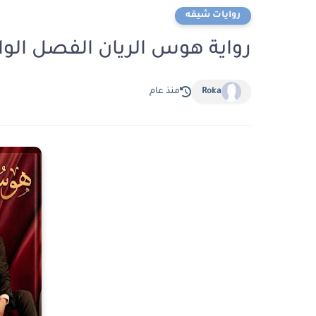
روايات شيقه
رواية هوس الريان الفصل الواحد والثلاثون 31 
Roka
منذ عام