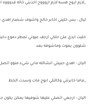
_لازم اروح هسه لازم اروووح اخذيني خاله فدوووه 
ليال : بس خليني اخابر خالج واشوف شصار اهدي
خليت ايدي علئ حلكي ارجف عيوني تمطر دموع دخي
شلوون يموت وماشوفه بعد
اليان : اهدي حبيبتي انشالله مابي شيء منوو اتص
_ماما خابرتني وكالتلي ابوج مات وسدت الخط
اليان : ارجعي اتصلي عليها شوفيها يمكن يكون جذ