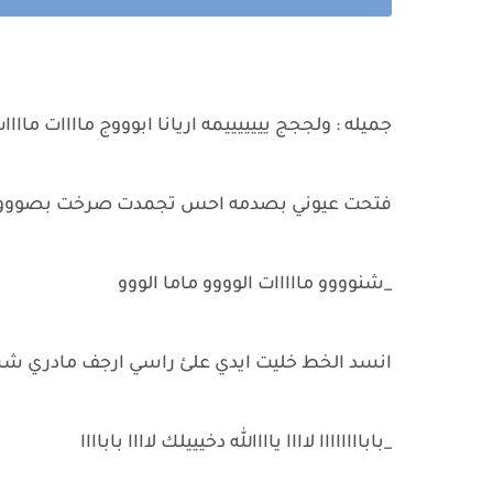
جميله : ولججج يييييييمه اريانا ابوووج ماااات ماااا
فتحت عيوني بصدمه احس تجمدت صرخت بصوووت ع
_شنوووو مااااات الوووو ماما الووو
انسد الخط خليت ايدي علئ راسي ارجف مادري ش
_باباااااااا لاااا ياااالله دخيييلك لاااا باباااا