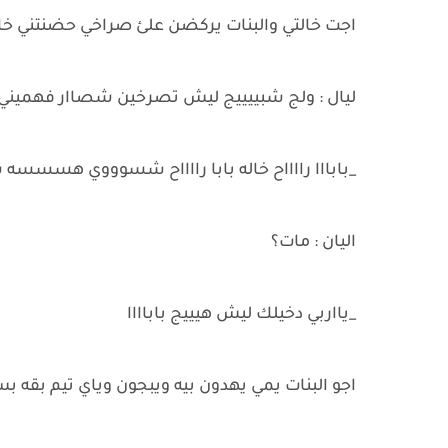
اجت خالتي والبنات يركضن علئ صراخي حضنتني خا
ليال : ولج شبييييج ليش تصرخين شصاار فهميني
_بابااا رااااح خاله بابا رااااح شسوووي هسس
اليان : مات؟
_يااربي دخيلك ليش هيييج باباااا
اجو البنات يمي يهدون بيه ويبجون وياي تيم بقه