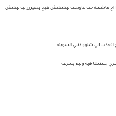
ي رااااح ماشفته حته ماودعته ليششش هيج يصيررر بيه ليشش
 اتعذب اني شنوو ذنبي السويته.
ري جنطتها هيه وتيم بسرعه