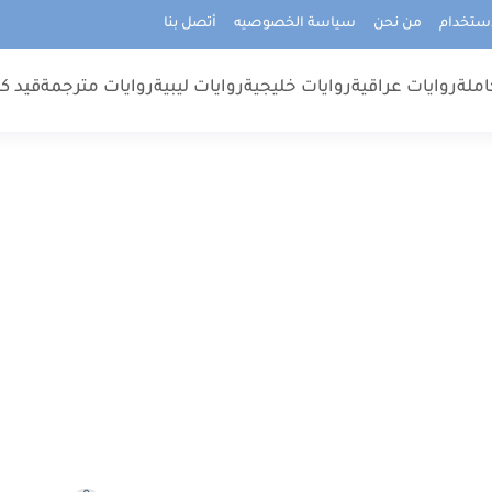
استخدام
من نحن
سياسة الخصوصيه
أتصل بنا
املة
روايات عراقية
روايات خليجية
روايات ليبية
روايات مترجمة
قيد كت