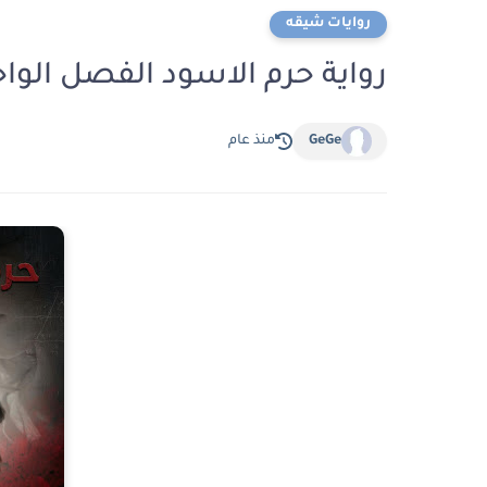
روايات شيقه
رواية حرم الاسود الفصل الواحد والثلاثون 31 ب
GeGe
منذ عام