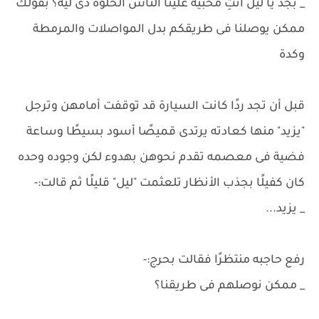
_ بجد يا ليل أنتِ مخبية علينا الناس الحلوة دى ليه؟ بقولك
ممكن يوصلنا فى طريقكم بدل المواصلات والمرمطة
وكدة
قبل أن تجد ردًا كانت السيارة قد توقفت أمامهن وترجل
"يزيد" منها كعادته يرتدى قميصًا أسود بسيطًا وساعة
فضية فى معصمه تقدم نحوهن بهدوء لكن وجوده وحده
كان كفيلًا بجذب الأنظار تلعثمت "ليل" قليلًا ثم قالت:-
_ يزيد...
رفع حاجبه منتظرًا فقالت بحرج:-
_ ممكن نوصلهم فى طريقنا؟