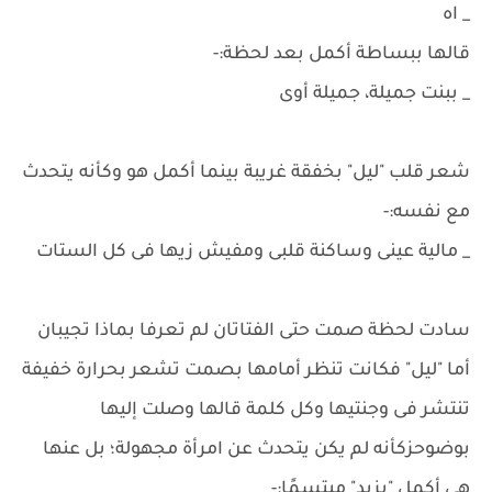
_ اه
قالها ببساطة أكمل بعد لحظة:-
_ ببنت جميلة، جميلة أوى
شعر قلب "ليل" بخفقة غريبة بينما أكمل هو وكأنه يتحدث
مع نفسه:-
_ مالية عينى وساكنة قلبى ومفيش زيها فى كل الستات
سادت لحظة صمت حتى الفتاتان لم تعرفا بماذا تجيبان
أما "ليل" فكانت تنظر أمامها بصمت تشعر بحرارة خفيفة
تنتشر فى وجنتيها وكل كلمة قالها وصلت إليها
بوضوحزكأنه لم يكن يتحدث عن امرأة مجهولة؛ بل عنها
هى أكمل "يزيد" مبتسمًا:-