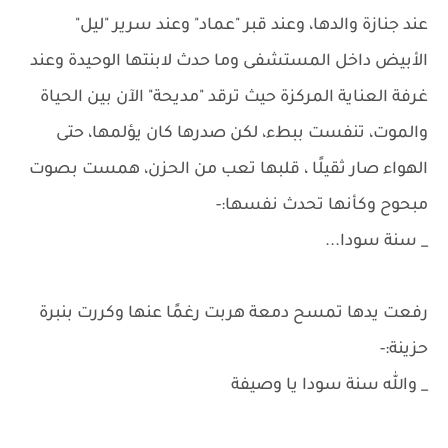
عند جنازة والدها، وعند قبر "عماد" وعند سرير "ليل"
الأبيض داخل المستشفى وما حدث لابنتها الوحيدة وعند
غرفة العناية المركزة حيث ترقد "مديحة" الآن بين الحياة
والموت، تنفست ببطء، لكن صدرها كان يؤلمها، حتى
الهواء صار ثقيلًا ، قلبها تعب من الحزن، همست بصوت
مبحوح وكأنها تحدث نفسها:-
_ سنة سودا...
رفعت يدها تمسح دمعة هربت رغمًا عنها وكررت بنبرة
حزينة:-
_ والله سنة سودا يا وصيفة