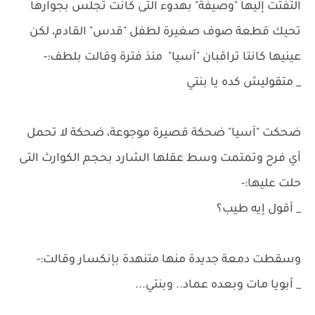
التفتت إليها "وصيفة" بهدوء التى كانت تجلس بجوارها
تحيك قطعة صوف صغيرة لطفل "قدس" القادم، لكن
عينيها كانتا تراقبان "آسيا" منذ فترة وقالت بلطف:-
_ متقوليش كده يا بنتي
ضحكت "آسيا" ضحكة قصيرة موجوعة، ضحكة لا تحمل
أي فرح وتمتمت وسط عقلها الشارد بحجم الكوارث التى
حلت عليها:-
_ أقول إيه طيب؟
وسقطت دمعة جديدة منها متنهدة بإنكسار وقالت:-
_ أبويا مات وبعده عماد.. وبنتي...