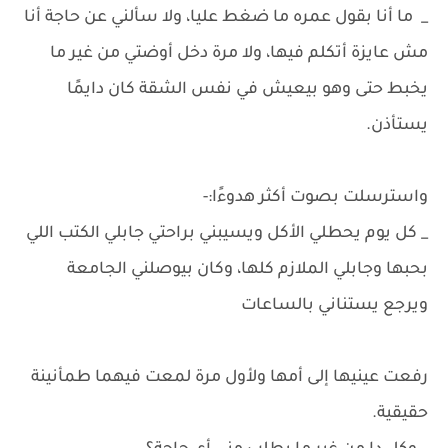
_ ما أنا بقول عمره ما ضغط عليا، ولا سألني عن حاجة أنا
مش عايزة أتكلم فيها، ولا مرة دخل أوضتي من غير ما
يخبط حتى وهو بيعيش في نفس الشقة كان دايمًا
يستأذن.
واسترسلت بصوت أكثر هدوءًا:-
_ كل يوم يحطلي الأكل ويسيبني براحتي جابلي الكتب اللي
بحبها وجابلي الملازم كلها، وكان بيوصلني الجامعة
ويرجع يستناني بالساعات
رفعت عينيها إلى أمها ولأول مرة لمعت فيهما طمأنينة
حقيقية.