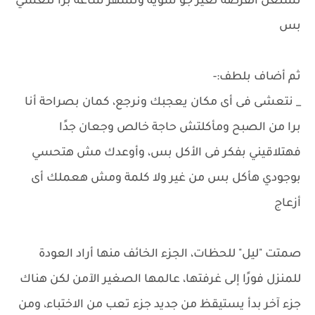
نستغل الفرصة نغير جو شوية ونسهر ساعة برا نتعشي
بس
ثم أضاف بلطف:-
_ نتعشى فى أى مكان يعجبك ونرجع، كمان بصراحة أنا
برا من الصبح ومأكلتش حاجة خالص وجعان جدًا
فهتلاقيني بفكر فى الأكل بس، وأوعدك مش هتحسي
بوجودي هأكل بس من غير ولا كلمة ومش هعملك أى
أزعاج
صمتت "ليل" للحظات، الجزء الخائف منها أراد العودة
للمنزل فورًا إلى غرفتها، عالمها الصغير الآمن لكن هناك
جزء آخر بدأ يستيقظ من جديد جزء تعب من الاختباء، ومن