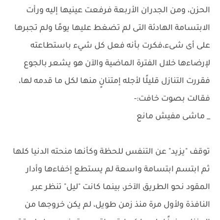
الحزن، ومن الجدران الأربعة فرفعت عينيها إليه ورأت
الابتسامة الهادئة التى لم تضغط عليها يومًا ولم تجبرها
على أى شىء،فكرت بأنه فعل كل شيء باستطاعته
لإرضاءها خلال الفترة الماضية والآن هو يشعر بالجوع
فقررت التنازل قليلًا لأجله إمتنانٍ منها لكل ما قدمه لها،
فقالت بصوت خافت:-
_ ماشى مفيش مانع
توقف "يزيد" عن التنفس للحظة وكأنها منحته الدنيا كلها
ثم ابتسم ابتسامة واسعة لم يستطع إخفاءها وأدار
المقود نحو الطريق الآخر، بينما كانت "ليل" تنظر عبر
النافذة ولأول مرة منذ زمن طويل، لم يكن خروجها من