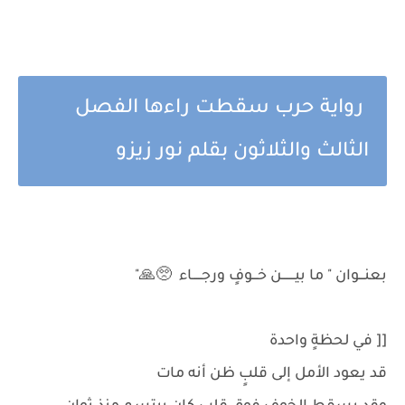
رواية حرب سقطت راءها الفصل
الثالث والثلاثون بقلم نور زيزو
بعنـــوان " ما بيـــــــن خـــوفٍ ورجـــــاء 🥺🙏"
[[ في لحظةٍ واحدة
قد يعود الأمل إلى قلبٍ ظن أنه مات