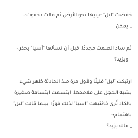
خفضت "ليل" عينيها نحو الأرض ثم قالت بخفوت:-
_ يمكن
ثم ساد الصمت مجددًا، قبل أن تسألها "آسيا" بحذر:-
_ ويزيد؟
ارتبكت "ليل" قليلًا ولأول مرة منذ الحادثة ظهر شيء
يشبه الخجل على ملامحها، ابتسمت ابتسامة صغيرة
بالكاد تُرى فانتبهت "آسيا" لذلك فورًا بينما قالت "ليل"
باهتمام:-
_ ماله يزيد؟