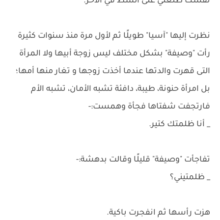
نفسك طلعتي على الشط في الآخر.
نظرت إليها "آسيا" طويلًا ثم لأول مرة منذ سنوات كثيرة
رأت "وصيفة" بشكل مختلف ليس زوجة أبيها ولا المرأة
التى قهرت والدتها عندما أخذت زوجها و تغار منها أمها؛
بل امرأة حنونة، طيبة، دافئة تشبه الأمان، تشبه الأم
فارتجفت شفتاها فجأة وهمست:-
_ أنا ظلمتك كتير.
تفاجأت "وصيفة" قليلًا وقالت بدهشة:-
_ ظلمتيني؟
هزت رأسها ثم انفجرت باكية.