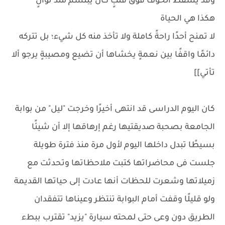
وقد يسقط الخوف فوق قلبٍ كان يبتسم منذ ثوانٍ
هكذا هي الحياة
لا تمنح أحدًا راحةً كاملة ولا تأخذ منه كل شيء؛ بل تتركه
دائمًا واقفًا بين نعمةٍ يخشاها أن تضيع ومصيبةٍ يرجو ألا
تأتي]]
كان اليوم الدراسى قد انتهى أخيرًا وخرجت "ليل" من بوابة
الجامعة بصحبة صديقتيها رغم إرهاقها إلا أن شيئًا
بسيطًا تبدل داخلها اليوم لأول مرة منذ فترة طويلة
جلست فى محاضراتها كتبت ملاحظاتها وتحدثت مع
زميلاتها وشعرت للحظات أنها عادت إلى حياتها القديمة
ولو قليلًا وقفت أمام البوابة تنتظر وعيناها تتفقدان
الطريق دون وعى حتى لمحته سيارة "يزيد" تقترب ببطء