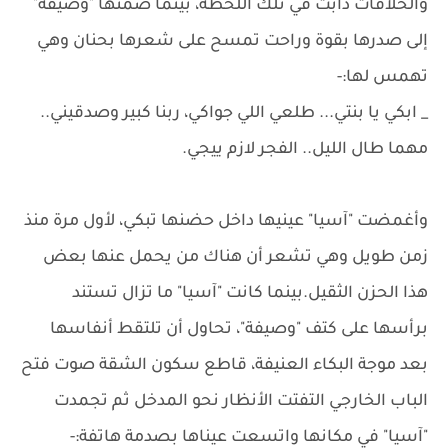
والخلافات ذابت في تلك اللحظة، بينما ضمتها "وصيفة"
إلى صدرها بقوة وراحت تمسح على شعرها بحنان وهي
تهمس لها:-
_ ابكي يا بنتي... طلعي اللي جواكي، ربنا كبير وصدقيني..
مهما طال الليل.. الفجر لازم ييجي.
وأغمضت "آسيا" عينيها داخل حضنها تبكي، لأول مرة منذ
زمن طويل وهي تشعر أن هناك من يحمل عنها بعض
هذا الحزن الثقيل.بينما كانت "آسيا" ما تزال تستند
برأسها على كتف "وصيفة"، تحاول أن تلتقط أنفاسها
بعد موجة البكاء العنيفة، قاطع سكون الشقة صوت فتح
الباب الخارجي التفتت الأنظار نحو المدخل ثم تجمدت
"آسيا" في مكانها واتسعت عيناها بصدمة هاتفة:-