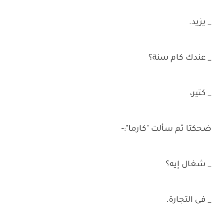
_ يزيد.
_ عندك كام سنة؟
_ كتير،
ضحكتا ثم سألت "كارما":-
_ شغال إيه؟
_ فى التجارة.