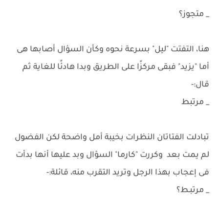
_ متجوز؟
هنا، التفتت "ليل" بسرعة نحوه وكأن السؤال أصابها هى
أما "يزيد" فبقى مركزًا على الطريق وبدا هادئًا للغاية ثم
قال:-
_ مرتبط
تبادلت الفتاتان النظرات بخيبة أمل واضحة لكن الفضول
لم يمت بعد وكررت "كارما" السؤال وبد عليها أنها بدأت
فى إعجاب بهذا الرجل وتريد التقرب منه، قائلة:-
_ مرتبـط؟