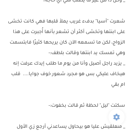
_ وكل دا من غير ما يطلب مني أي حاجة؟
شعرت "آسيا" بدفء غريب يملأ قلبها فهي كانت تخشى
على ابنتها وتخشى أكثر أن تشعر بأنها أُجبرت على هذا
الزواج، لكن ما تسمعه الآن كان يريحها كثيرًا فابتسمت
وهي تمسك يد ابنتها وقالت بلطف:-
_ يزيد راجل أصيل وأنا من يوم ما طلب إيدك عرفت إنه
هيخاف عليكي بس هو مجرد شعور خوف جوايا.... قلب
ام بقي
سكتت "ليل" لحظة ثم قالت بخفوت:-
_ متقلقيش عليا هو بيحاول يساعدني أرجع زي الأول