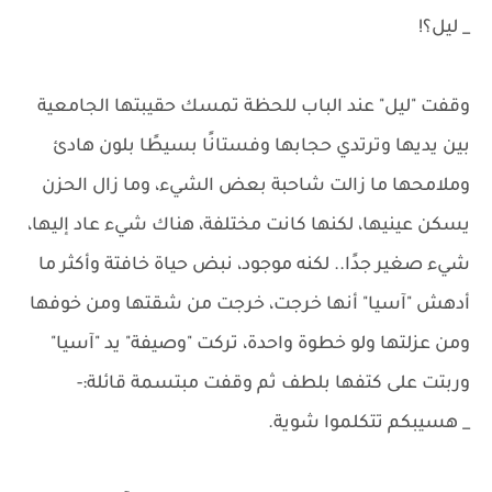
_ ليل؟!
وقفت "ليل" عند الباب للحظة تمسك حقيبتها الجامعية
بين يديها وترتدي حجابها وفستانًا بسيطًا بلون هادئ
وملامحها ما زالت شاحبة بعض الشيء، وما زال الحزن
يسكن عينيها، لكنها كانت مختلفة، هناك شيء عاد إليها،
شيء صغير جدًا.. لكنه موجود، نبض حياة خافتة وأكثر ما
أدهش "آسيا" أنها خرجت، خرجت من شقتها ومن خوفها
ومن عزلتها ولو خطوة واحدة، تركت "وصيفة" يد "آسيا"
وربتت على كتفها بلطف ثم وقفت مبتسمة قائلة:-
_ هسيبكم تتكلموا شوية.