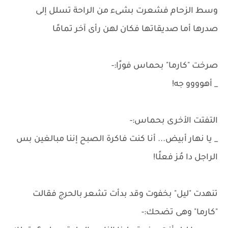
وسط الزحام فشعرت بشىء من الراحة تسلل إلى
صدرها أما صديقاتها فكان لهن رأى آخر تمامًا
صرخت "كارما" بحماس فورًا:-
_ أهوووو جه!
التفتت الأخرى بحماس:-
_ يا نهار أبيض... أنا كنت فاكرة الصبح إننا مبالغين بس
الراجل دا مُز فعلًا!
تنهدت "ليل" بخفوت وقد بدأت تشعر بالحرج فقالت
"كارما" وهى تضحك:-