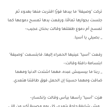
تركت "وصيفة" ما بيدها فورًا اقتربت منها بهدوء ثم
جلست بجوارها تمامًا، ورفعت يدها تمسح دموعها كما
تمسح أم دموع طفلتها وقالت بحنان عجيب:-
_ بصيلي يا آسيا.
رفعت "آسيا" عينيها الحمراء إليها، فابتسمت "وصيفة"
ابتسامة دافئة وقالت:-
_ ربنا ما بيسيبش عبده، مهما اشتدت الدنيا ومهما
ضاقت ومهما حسينا إن الحمل فوق طاقتنا هتعدي.
هزت "آسيا" رأسها بيأس وقالت بإنكسار:-
_ مش شايفة حاجة بتعدي، كل يوم مصيبة أكبر من اللي