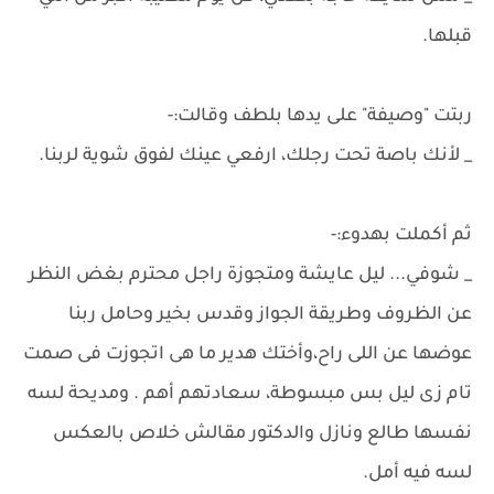
قبلها.
ربتت "وصيفة" على يدها بلطف وقالت:-
_ لأنك باصة تحت رجلك، ارفعي عينك لفوق شوية لربنا.
ثم أكملت بهدوء:-
_ شوفي... ليل عايشة ومتجوزة راجل محترم بغض النظر
عن الظروف وطريقة الجواز وقدس بخير وحامل ربنا
عوضها عن اللى راح،وأختك هدير ما هى اتجوزت فى صمت
تام زى ليل بس مبسوطة، سعادتهم أهم . ومديحة لسه
نفسها طالع ونازل والدكتور مقالش خلاص بالعكس
لسه فيه أمل.