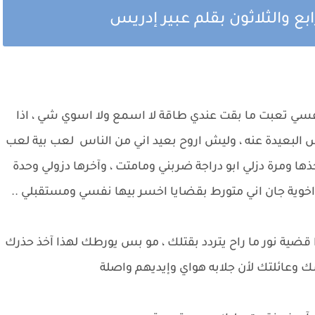
ابع والثلاثون بقلم عبير إدريس
سي تعبت ما بقت عندي طاقة لا اسمع ولا اسوي شي ، اذا
س البعيدة عنه ، وليش اروح بعيد اني من الناس لعب بية لعب
ذها ومرة دزلي ابو دراجة ضربني ومامتت ، وآخرها دزولي وحدة
واخوية جان اني متورط بقضايا اخسر بيها نفسي ومستقبلي ..
ضية نور ما راح يتردد بقتلك ، مو بس يورطك لهذا آخذ حذرك
سك وعائلتك لأن جلابه هواي وإيديهم واصلة