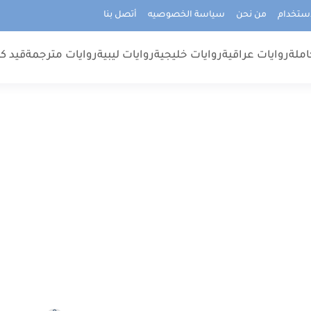
استخدام
من نحن
سياسة الخصوصيه
أتصل بنا
املة
روايات عراقية
روايات خليجية
روايات ليبية
روايات مترجمة
قيد كت