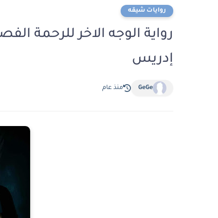
روايات شيقه
إدريس
GeGe
منذ عام