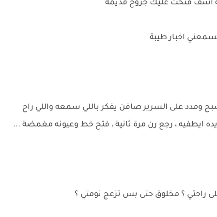
نه آسف فتحت عليك جروح قديمة
تسمعني اخبار طيبة
بح ومدد على السرير صافن يفكر باللي سمعه واللي راح
إيده ايطفيه ، رجع رن مرة ثانية ، فتح خط وعيونه مغمضة ...
راحتي ؟ مخلوق حتى بس تزعج نومتي ؟