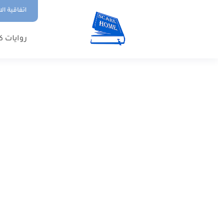
اتفاقية ال
روايات ك