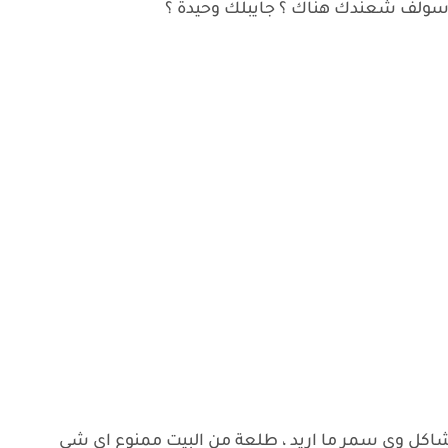
 سولف شعندك هناك ؟ جايبلك وحيدة ؟
مشاكل وي سمر ما اريد ، طلعة من البيت ممنوع اي شي