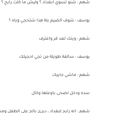
شهم : شنو تسوي ابغداد ؟ وليش ما كلت رايح ؟
يوسف : شوف الضيم بلة هذا شتحجي وياه ؟
شهم : وينك لعد قر واعترف
يوسف : سالفة طويلة من تجي احجيلك
شهم : ماشي جاييك
سده ودخل لضحى باوعلها وكال
شهم : انه رايح لبغداد ، ديري بالج على الطفل و