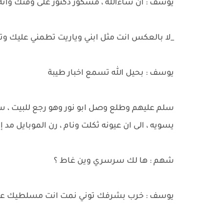
يوسف : ان شاءالله ، مشكور دكتور على وقتك وا
_لا بالعكس انت مثل ابني وياريت تطمني عليك و
يوسف : بحيل الله تسمع اخبار طيبة
سلم عليهم وطلع وصل ابو نور وهو رجع للبيت ، س
يسويه ، الى ان عيونه ثكلت ونام ، رن الموبايل مد 
شهم : ها لك سرسري وين غاط ؟
يوسف : خرب بشرفك توني نمت انت مسلطيك على 