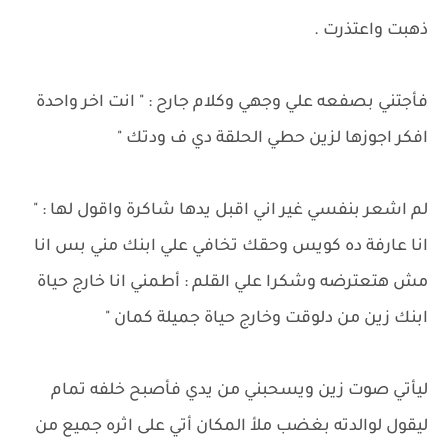
ذهبت واعتذرت .
فأجتني بصفعه علي وجهي وكلام جارح : " انت اخر واحدة
افكر اجوزها لزين حطي الحلقة دي ف ودتك "
لم اشعر بنفسي غير اني اقبل يدها شاكرة واقول لها : "
انا عارفة ده كويس وحقك تخافي علي ابنك مني بس انا
مش هتعترضه وشكرا علي القلم : أطمني انا خارج حياة
ابنك زين من دلوقت وخارج حياة جميلة كمان "
ليأتي صوت زين ويسحبني من يدي فأصبح خلفه تمام
ليقول لوالدته بغضب ملأ المكان أتي على اثره جميع من