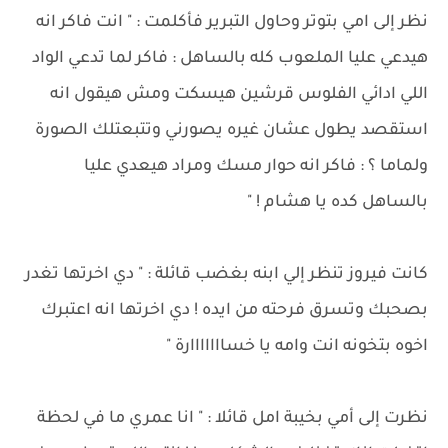
نظر إلى امي بتوتر وحاول التبرير فأكلمت : " انت فاكر انه
هيدعي عليا الملعوب كله بالساهل : فاكر لما تدعي الواد
اللي ادائي الفلوس قرشين هيسكت ومش هيقول انه
استقصد يطول عشان غيره يصورني وتتبعتلك الصورة
ولماما ؟ : فاكر انه حوار مسك ومراد هيعدي عليا
بالساهل كده يا هشام ! "
كانت فيروز تنظر إلي ابنه بغضب قائلة : " دي اخرتها تغدر
بصحبك وتسرق فرحته من ايده ! دي اخرتها انه اعتبرك
اخوه بتخونه انت وامه يا خسااااااارة "
نظرت إلى أمي بخيبة امل قائلا : " انا عمري ما في لحظة