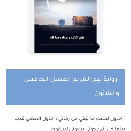
رواية تيم الغريم الفصل الخامس
والثلاثون
" أحاول لممت ما تبقي من رفاتي : أحاول المضي قدما
بينما كل شئ حولي يدعوني لسقوط