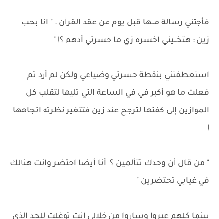
فأجتني رسالة منها قبل يوم من عقد القرآن : " انا بحب
زين : هتخليني اخسره زي ما خسرتي أدهم ؟! "
استعطفتني بنقطة حسرتي وضياعي ولكن لم أرد تم
فعلت ما هو أكبر في في الساعة التي تليها لتقلب كل
الموازين إلى كفتها لترجح عند زين فتتغير نظرته اتجاهها
!
" من قال أن وحدك تتألمين ؟! أنا أيضا احتضر وانت هنالك
في غيابي تحتضرين "
بينما كلهم عبروا وساروا من خلالي انت توغلت للحد الذي