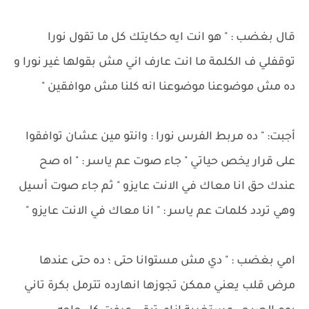
قال بغضب : " هو انت ايه حكايتك كل ما تقول نورا
توقفلي ف الكلمة ما انت عارف اني مش بقولها غير نورا و
ده مش موضوعنا موضوعنا انه كلنا مش موافقين "
أجبت: " ده مربط الفرس نورا : وانتو مين عشان توافقوا
على قرار يخص حياتي " جاء صوت عم ياسر : " اه صح
عندك حق انا معاك في الانت عايزو " ثم جاء صوت أسيل
وهي تردد كلمات عم ياسر : " انا معاك في الانت عايزو "
امي بغضب : " دي مش مستوانا حتى ؛ ده حتى عندها
مرض قلب يعني ممكن تجوزها انهارده تترمل بكرة تاني