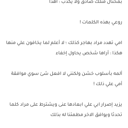
بمحتال مثلك صادق ولا يكذب : اهدا
روعي بهذه الكلمات !
امي تهدد مراد بهاجر كذلك ؛ لا أعلم لما يخافون علي منها
هكذا : أراها شخص يحاول إخفاء
ألمه بأسلوب خشن ولكنني لا افعل شئ سوي موافقة
أمي علي ذلك !
يزيد إصرار ابي علي ابعادها عنى ويشترط على مراد كلما
تحدثا ويوافق الاخر مطمئنا له بذلك