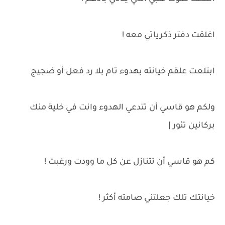
اغلقت دفتر ذكرياتي معه !
ابتلعت علقم خيانته بهدوء تام بلا رد فعل أو ضجيج
ولكم هو قاسي أن تتدعي الهدوء وانت في خلية منك
بركانين تئور |
كم هو قاسي أن تتنازل عن كل ما وودت ورغبت !
خيانتك تلك جعلتني صامته أكثر !