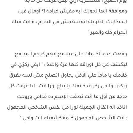
يوم الصبح : مستغربة ازاي تبقى عرفت كل حاجه
وموافقة انها تجوزك ايه مفيش كرامة !؟ اومال فين
الخطابات الطويلة انه ملهمش في الحرام ده انت فيك
الحرام كله والعبر "
وقعت هذه الكلمات على مسمع ادهم كرجم المدافع
ليكشف عن كل اوراقه كلها مرة واحدة : " ابقي ركزي في
كلامك يا ماما علي الاقل يحاول اتصلح مش لسه بغرق
زيكم : وابقي ركز ف كلامك يا بتاع نورا انت : انا عرفت كل
حاجه من أول ما انت نطقت الإسم ده قدامي وروحت
اتاكد انه اتقال الجميلة نورا من نفس الشخص المجهول
: انت الشخص المجهول كلمة كشفتك انت وامي "