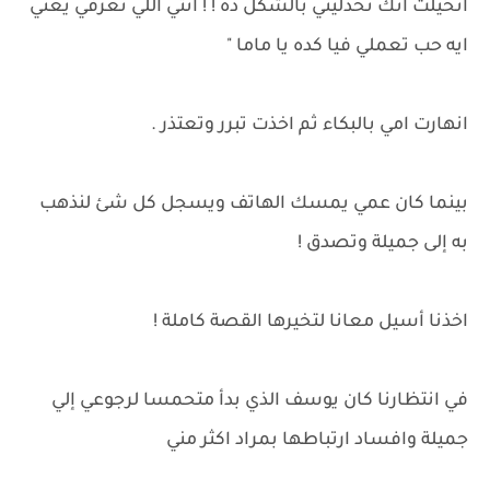
اتخيلت انك تخذليني بالشكل ده ! ! انتي اللي تعرفي يعني
ايه حب تعملي فيا كده يا ماما "
انهارت امي بالبكاء ثم اخذت تبرر وتعتذر .
بينما كان عمي يمسك الهاتف ويسجل كل شئ لنذهب
به إلى جميلة وتصدق !
اخذنا أسيل معانا لتخيرها القصة كاملة !
في انتظارنا كان يوسف الذي بدأ متحمسا لرجوعي إلي
جميلة وافساد ارتباطها بمراد اكثر مني