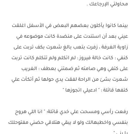
محاولتي الإرجاعك .
بينما كانوا يأكلون بعضهم البعض في الأسفل اغلقت
عيني بعد أن استندت على منضدة كانت موضوعه في
زاوية الغرفة ، زفرت بتعب بالغ شعرت بكف تربت على
كنفي : كانت خالة فيروز : لم اتكلم ولم تتكلم كانت تربت
على كتفي وهي صامته ثم ضمتني بعطف : الغريب
شعرت بشئ من الراحة لفقت يدي حولها ثم أتكأت علي
كتفها قائلة : " ادعيلي اتجوزها "
رفعت رأسي ومسحت علي خدي قائلة: " انا اللي هروح
بنفسي واخطبهالك ولو لا يبقي هتلاقي حضني مفتوحلك
يا بني "