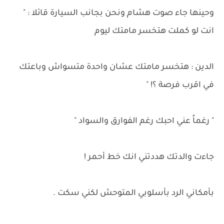
وحينها جاء صوت هشام ونحن بجانب السيارة قائلا : "
انت لو كملت هتخسر مامتك ليوم
الدين : هتخسر مامتك عشان واحدة متسواش وباعتك
في اقرب فرصة ؟! "
" رغماً عني احبك رغم الفوارق والسواد "
جاءت والدتك هددتني انك خط أحمر !
بأمكاني الرد بأسلوبي المتوحش لكني سكت .