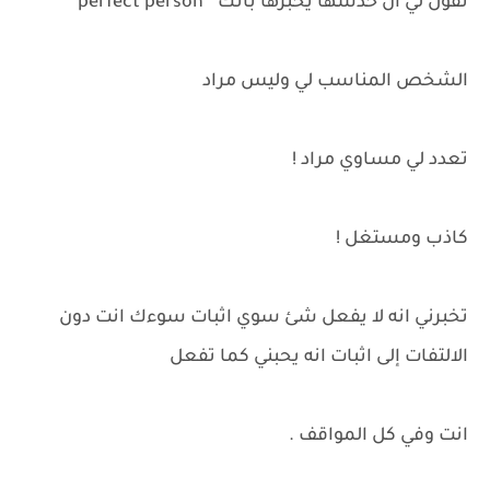
تقول لي ان حدسها يخبرها بأنك " perfect person "
الشخص المناسب لي وليس مراد
تعدد لي مساوي مراد !
كاذب ومستغل !
تخبرني انه لا يفعل شئ سوي اثبات سوءك انت دون
الالتفات إلى اثبات انه يحبني كما تفعل
انت وفي كل المواقف .