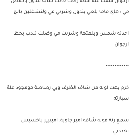
ارجوان قلقت علة امهة راحت جابت حباية بندول وكلاص
مي : هاچ ماما بلعي بندول وشربي مي ولتشغلين بالچ
اخذته شمس وبلعتهة وشربت مي وضلت تندب بحظ
ارجوان
•••••••••••••
كرم بهت لونه من شاف الظرف وبي رصاصة مومجود علة
سيارته
سمع رنة فونه شافه امير جاوبة: اميييير ياخسيس
تهددني