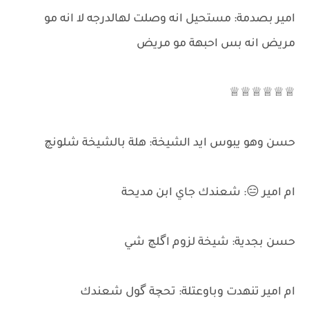
امير بصدمة: مستحيل انه وصلت لهالدرجه لا انه مو
مريض انه بس احبهة مو مريض
♕♕♕♕♕♕
حسن وهو يبوس ايد الشيخة: هلة بالشيخة شلونچ
ام امير 😑: شعندك جاي ابن مديحة
حسن بجدية: شيخة لزوم اگلچ شي
ام امير تنهدت وباوعتلة: تحچة گول شعندك