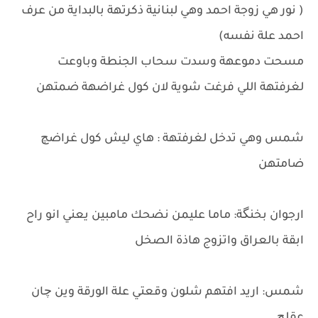
( نور هي زوجة احمد وهي لبنانية ذكرتهة بالبداية من عرف
احمد علة نفسه)
مسحت دموعهة وسدت سحاب الجنطة وباوعت
لغرفتهة اللي فرغت شوية لان كول غراضهة ضمتهن
شمس وهي تدخل لغرفتهة : هاي ليش كول غراضچ
ضامتهن
ارجوان بخنگة: ماما عليمن نضحك مامبين يعني انو راح
ابقة بالعراق واتزوج هاذة الصخل
شمس: اريد افتهم شلون وقعتي علة الورقة وين چان