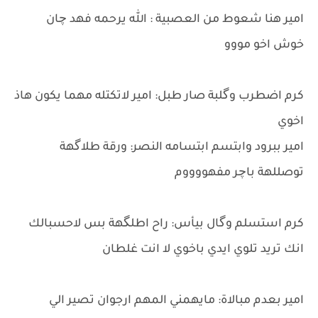
امير هنا شعوط من العصبية : الله يرحمه فهد چان
خوش اخو مووو
كرم اضطرب وگلبة صار طبل: امير لاتكتله مهما يكون هاذ
اخوي
امير ببرود وابتسم ابتسامه النصر: ورقة طلاگهة
توصللهة باچر مفهووووم
كرم استسلم وگال بيأس: راح اطلگهة بس لاحسبالك
انك تريد تلوي ايدي باخوي لا انت غلطان
امير بعدم مبالاة: مايهمني المهم ارجوان تصير الي