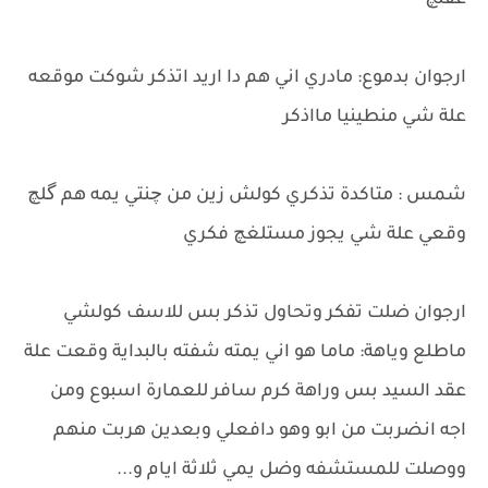
عقلچ
ارجوان بدموع: مادري اني هم دا اريد اتذكر شوكت موقعه
علة شي منطينيا مااذكر
شمس : متاكدة تذكري كولش زين من چنتي يمه هم گلچ
وقعي علة شي يجوز مستلغچ فكري
ارجوان ضلت تفكر وتحاول تذكر بس للاسف كولشي
ماطلع وياهة: ماما هو اني يمته شفته بالبداية وقعت علة
عقد السيد بس وراهة كرم سافر للعمارة اسبوع ومن
اجه انضربت من ابو وهو دافعلي وبعدين هربت منهم
ووصلت للمستشفه وضل يمي ثلاثة ايام و...