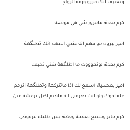
وتعترف انك مزرو ورقة الزواج
كرم بحدة: مامزور شي هي موقعه
امير ببرود: مو مهم انه عندي المهم انك تطلگهة
كرم بحدة: لوتموووت ما اطلگهة شني تخبلت
امير بعصبية: اسمع لك اذا ماتتركهة وتطلگهة اترحم
علة اخوك ولو انت تعرفني انه ماهتم اكتل برمشة عين
كرم حاير ومسح صفحة وجهة: بس طلبك مرفوض