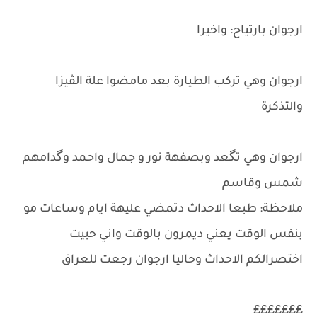
ارجوان بارتياح: واخيرا
ارجوان وهي تركب الطيارة بعد مامضوا علة الڤيزا
والتذكرة
ارجوان وهي تگعد وبصفهة نور و جمال واحمد وگدامهم
شمس وقاسم
ملاحظة: طبعا الاحداث دتمضي عليهة ايام وساعات مو
بنفس الوقت يعني ديمرون بالوقت واني حبيت
اختصرالكم الاحداث وحاليا ارجوان رجعت للعراق
₤₤₤₤₤₤₤