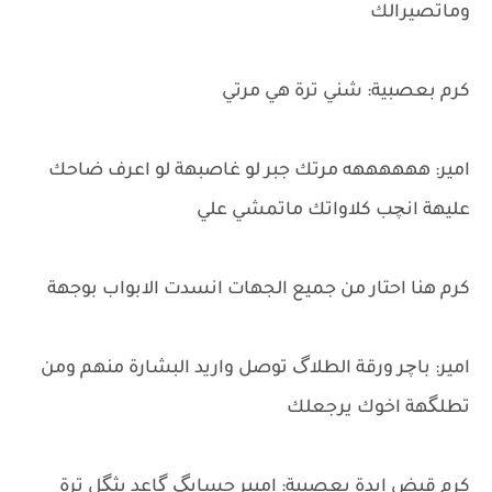
وماتصيرالك
كرم بعصبية: شني ترة هي مرتي
امير: ههههههه مرتك جبر لو غاصبهة لو اعرف ضاحك
عليهة انچب كلاواتك ماتمشي علي
كرم هنا احتار من جميع الجهات انسدت الابواب بوجهة
امير: باچر ورقة الطلاگ توصل واريد البشارة منهم ومن
تطلگهة اخوك يرجعلك
كرم قبض ايدة بعصبية: اميير حسابگ گاعد يثگل ترة