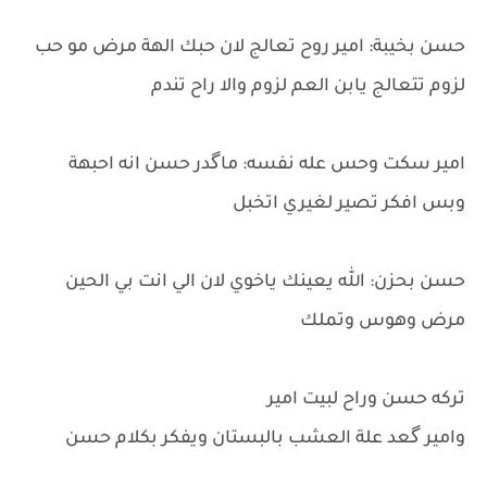
حسن بخيبة: امير روح تعالج لان حبك الهة مرض مو حب
لزوم تتعالج يابن العم لزوم والا راح تندم
امير سكت وحس عله نفسه: ماگدر حسن انه احبهة
وبس افكر تصير لغيري اتخبل
حسن بحزن: الله يعينك ياخوي لان الي انت بي الحين
مرض وهوس وتملك
تركه حسن وراح لبيت امير
وامير گعد علة العشب بالبستان ويفكر بكلام حسن