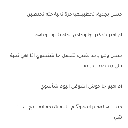
حسن بجدية: تخطبيلهيا مرة ثانية حته تخلصين
ام امير بتفكير: چا وهاذي نهلة شلون وياهة
حسن وهو ياخذ نفس: تتحمل چا شتسوي اذا اهي تحبة
خلي ينسعد بحياته
ام امير: چا خوش اشوفن اليوم شأسوي
حسن هزلهة براسة وگام: يالله شيخة انه رايح تردين
شي