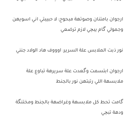
ارجوان بامتنان وصوتهة مبحوح: لا حبيبتي اني اسويهن
وجمولي گام يبچي لازم ترضعي
نور ذبت الملابس علة السرير: اوووف هاد الولاد جنني
ارجوان ابتسمت وگعدت علة سريرهة تباوع علة
ملابسهة اللي رتبتهن نور بالجنط
گامت تحط كل ملابسهة وغراضهة بالجنط ومختنگة
ودهة تبچي