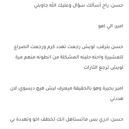
حسن: راح أسألك سؤال وعليك الله جاوبني
امير: الي اهو
حسن بترقب: لويش رجعت تهدد كرم ورجعت الصراع
للعشيرة واحنه حلينه المشكلة من انطونه منهم مرة
لويش ترجع الثارات
امير بحيرة وهو بالحقيقة ميعرف ليش هيچ ديسوي: لان
هددني
حسن: ادري بس ماتستاهل انك تخطف اخو وتهددة بي