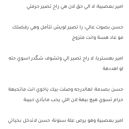
امير بعصبية: لا الي حق لان هي راح تصير حرمتي
حسن بصوت عالي: را تصير لويش تتأمل وهي رفضتك
مو عاد هسة وانت متزوج
امير بهستريا: لا راح تصير الي وتشوف شگدر اسوي حته
لو اهددهة
حسن بصدمة: لهالدرجه وصلت بيك ياخوي انت ماتحبهة
حرام تسوي هيچ بيهة لان اللي يحب مايأذي حبيبة
امير بعصبية وهو يرص علة سنونة: حسن لاتدخل بحياتي