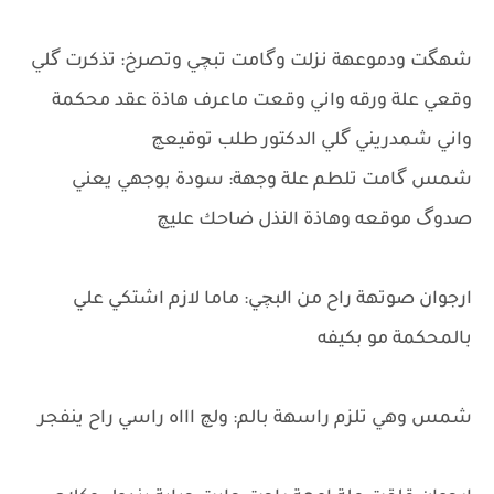
شهگت ودموعهة نزلت وگامت تبچي وتصرخ: تذكرت گلي
وقعي علة ورقه واني وقعت ماعرف هاذة عقد محكمة
واني شمدريني گلي الدكتور طلب توقيعچ
شمس گامت تلطم علة وجهة: سودة بوجهي يعني
صدوگ موقعه وهاذة النذل ضاحك عليچ
ارجوان صوتهة راح من البچي: ماما لازم اشتكي علي
بالمحكمة مو بكيفه
شمس وهي تلزم راسهة بالم: ولچ اااه راسي راح ينفجر