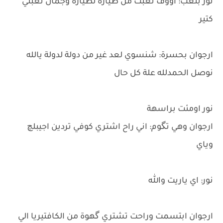
نور بتعب: اووف تعبت من طيارة لطيارة وجمال تعبني
كتير
ارجوان بحسرة: شنسوي لعد غير من دولة لدولة يالله
نوصل الحمدلله علة كل حال
نور اومئت براسهة
ارجوان وهي تگوم: اني راح اشتري كوفي تردين اجيبلچ
وياي
نور: اي ياريت والله
ارجوان ابتسمت وراحت تشتري گهوة من الكافتيريا الي