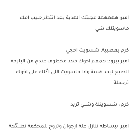
امير: هههههه عجبتك الهدية بعد انتظر حبيب امك
ماسويتلك شي
كرم بعصبية: شسويت احچي
امير ببرود: هممم اخوك فهد مخطوف عندي من البارحة
الصبح ليحد هسة واذا ماسويت اللي اگلك علي اخوك
ترحملة
كرم : شسويتلة وشني تريد
امير: ببساطه تنازل علة ارجوان وتروح للمحكمة تطلگهة