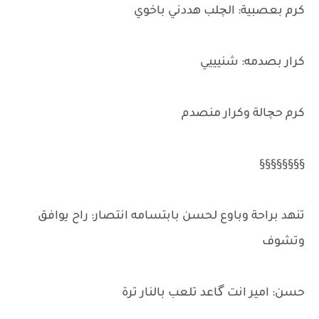
كرم بعصبية: الچلب هددني باخوي
كرار بصدمه: شنيييي
كرم حچالة وكرار منصدم
§§§§§§§§
تنهد براحة وباوع لحسن بابتسامه انتصار: راح يوافق
وتشوف
حسن: امير انت گاعد تلعب بالنار ترة