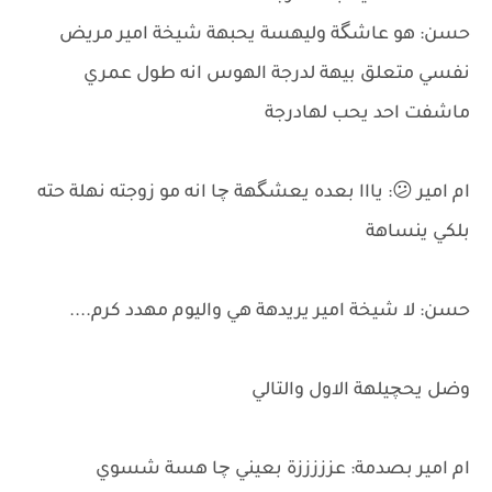
حسن: هو عاشگة وليهسة يحبهة شيخة امير مريض
نفسي متعلق بيهة لدرجة الهوس انه طول عمري
ماشفت احد يحب لهادرجة
ام امير 😕: يااا بعده يعشگهة چا انه مو زوجته نهلة حته
بلكي ينساهة
حسن: لا شيخة امير يريدهة هي واليوم مهدد كرم....
وضل يحچيلهة الاول والتالي
ام امير بصدمة: عزززززة بعيني چا هسة شسوي