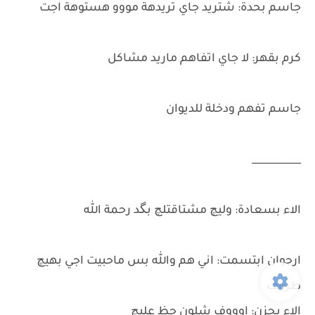
جاسم بحدة: شتريد جاي تريدهة مووو هستوهة اجت
كرم بقهر: لا جاي اتفاهم ماريد مشاكل
جاسم تفهم ودخلة للديوان
__________
الاء بسعادة: وليچ مشتاقتلچ بگد رحمة الله
ارجوان ابتسمت: اني هم والله بس ماحبيت اجي بهيچ
ظروف
الاء بحزن: اوووف شلون حظ عليچ