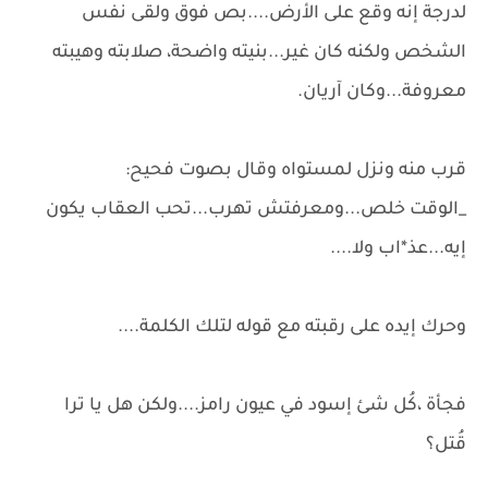
لدرجة إنه وقع على الأرض....بص فوق ولقى نفس
الشخص ولكنه كان غير...بنيته واضحة، صلابته وهيبته
معروفة...وكان آريان.
قرب منه ونزل لمستواه وقال بصوت فحيح:
_الوقت خلص...ومعرفتش تهرب...تحب العقاب يكون
إيه...عذ*اب ولا....
وحرك إيده على رقبته مع قوله لتلك الكلمة....
فجأة ،كُل شئ إسود في عيون رامز....ولكن هل يا ترا
قُتل؟