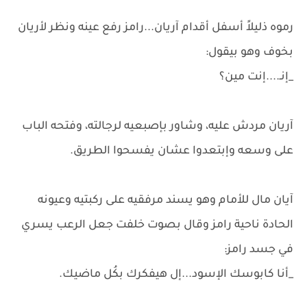
رموه ذليلاً أسفل أقدام آريان...رامز رفع عينه ونظر لأريان
بخوف وهو بيقول:
_إنـ....إنت مين؟
آريان مردش عليه، وشاور بإصبعيه لرجالته، وفتحه الباب
على وسعه وإبتعدوا عشان يفسحوا الطريق.
آيان مال للأمام وهو يسند مرفقيه على ركبتيه وعيونه
الحادة ناحية رامز وقال بصوت خلفت جعل الرعب يسري
في جسد رامز:
_أنا كابوسك الإسود...إل هيفكرك بكُل ماضيك.