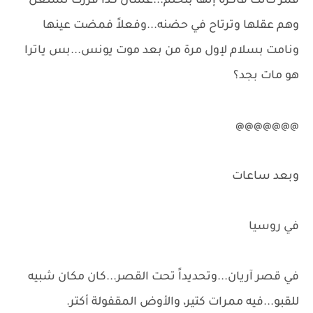
قمر كانت فاكرة إنها بتحلم...عشان كدا قررت تستغل
وهم عقلها وترتاح في حضنه...وفعلاً فمضت عينها
ونامت بسلام لإول مرة من بعد موت يونس...بس ياترا
هو مات بجد؟
@@@@@@@
وبعد ساعات
في روسيا
في قصر آريان...وتحديداً تحت القصر...كان مكان شبيه
للقبو...فيه ممرات كتير، والأوض المقفولة أكتر.