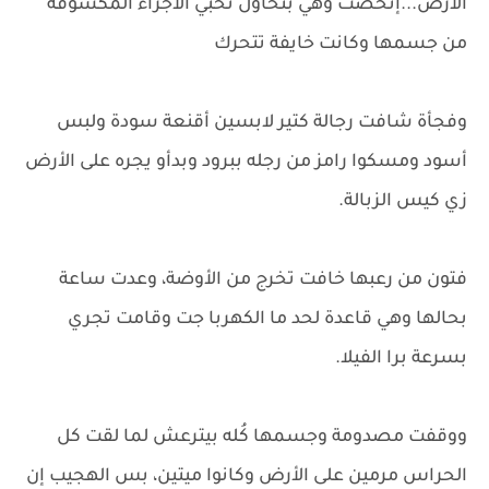
الأرض...إتخضت وهي بتحاول تخبي الأجزاء المكشوفة
من جسمها وكانت خايفة تتحرك
وفجأة شافت رجالة كتير لابسين أقنعة سودة ولبس
أسود ومسكوا رامز من رجله ببرود وبدأو يجره على الأرض
زي كيس الزبالة.
فتون من رعبها خافت تخرج من الأوضة، وعدت ساعة
بحالها وهي قاعدة لحد ما الكهربا جت وقامت تجري
بسرعة برا الفيلا.
ووقفت مصدومة وجسمها كُله بيترعش لما لقت كل
الحراس مرمين على الأرض وكانوا ميتين، بس الهجيب إن