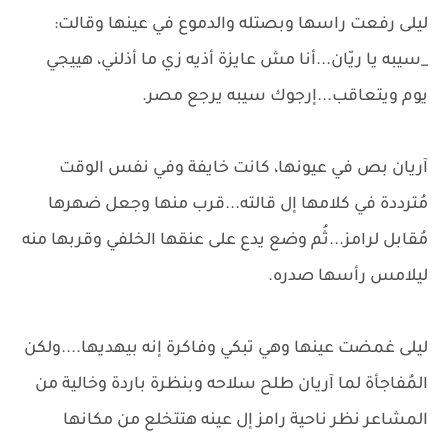
ليلى رفعت راسها وبصتله والدموع في عينها وقالت:
_سيبه يا ريّان...أنا مش عايزة أذيه زي ما أذلني، هييجي
يوم ويتعاقب...إرجوك سيبه يرجع مصر.
آريان بص في عيونها، كانت خايفة وفي نفس الوقت
مُترددة في كلامها إل قالته...قرب منها وجعل ضهرها
مُقابل لرامز...ثُم وضع يدع على عنقها الخلفي وقربها منه
ليلامس رأسها صدره.
ليلى غمضت عينها وهي تبكي وفاكرة إنه بيهديها....ولكن
المُفاجأة لما آريان طلح سلاحه وبنظرة باردة وخالية من
المشاعر نظر ناحية رامز إل عينه هتتخلع من مكانها