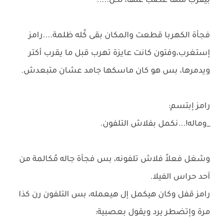
بيقرب منها غصب عنها، لكن.....
فجأة الكهربا قطعت والمكان بقى كُله ظلمة....رامز
إستغرب،وفتون كانت عايزة تهرب قبل ما يقرب أكتر
ويدمرها، بس هو كان ماسكها جامد عشان متبعدش.
رامز إبتسم:
_وماله!...نكمل بفلاش التلفون.
وشغل فعلاً فلاش تلفونه، بس فجأة جاله مُكالمة من
آحد حراس الفيلا.
رامز قفل وكان هيكمل إل هيعمله، بس التلفون رن كذا
مرة وإتضطر يرد ويقول بعصبية: