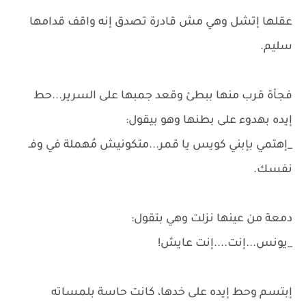
عقلها إتشل وهي مش قادرة تصدق إنه واقف قدامها
سليم.
فجأة قرب منها ببطئ وقعد جمبها على السرير...حط
إيده بهدوء على بطنها وهو بيقول:
_إهتمي بإبني كويس يا قمر...متكونيش مُهملة في وفـ
نفسك.
دمعة من عينها نزلت وهي بتقول:
_يونس...إنت....إنت عايش!
إبتسم وحط إيده على خدها، كانت حاسة بلمساته