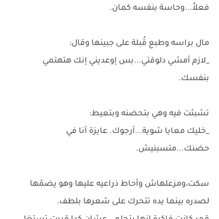
فعلاً...وحاسة بنفسه كمان.
مال براسه وطبع قُبلة على جبينها وقال:
_لازم أمشي دلوقتي...بس إوعديني إنك هتهتمي
بنفسك.
تشبثت فيه وهي بتحضنه وبتعيط:
_خليك معايا شوية...أرجوك. عايزة أنا في
حضنك...متسبنيش.
سكت،ومزعلهاش وأحاط ذراعيه عليها وهو يضمّها
لصدره بينما يده تتحرك على شعرها بلطف.