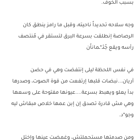
بسبب الخوف.
وجه سلاحه تحديداً ناحيته، وقبل ما رامز ينطق كان
الرصاصة إنطلقت بسرعة البرق لتستقر في مُنتصف
رأسه ويقع جُثـ*ـماناًن
في نفس اللحظة ليلى إنتفضت وهي في حضن
آريان...نبضات قلبها إرتفعت من قوة الصوت، وصدرها
بدأ يعلو ويهبط بسرعة....عيونها مفتوحة على وسعها
وهي مش قادرة تصدق إن إبن عمها خلاص مبقاش ليه
وجو*د.
ومن صدمتها مستحملتش، وغمضت عينها وإختل