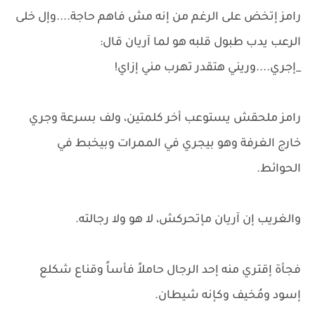
رامز إتخض على الرغم من إنه مش فاهم حاجة....وإل خلى
الرعب يدب طبول قلبه هو لما آريان قال:
_إجري....وريني هتقدر تهرب مني إزاي!
رامز ملحقش يستوعب أخر كلمتين، ولف بسرعة وجري
خارج الغرفة وهو بيجري في الممرات وبيخبط في
الحوائط.
والغريب إن آريان مإتحركش، لا هو ولا رجالته.
فجأة إقتري منه إحد الرجال حاملاً فأساً وقناع شكلع
إسود ومُخيف وكإنه شيطان.