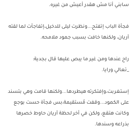
سابني أنا مش هقدر أعيش من غيره.
فجأة الباب إتفتح...ونظرت ليلى للدخيل،إتفاجأت لما لقته
آريان، ولكنها خافت بسبب جمود ملامحه.
راح عندها ومن غير ما يبص عليها قال بجدية:
_تعالي ورايا.
إستغربت،وإفتكرته هيطردها...ولكنها قامت وهي بتسند
على الكمود...وقفت مُستقيمة،بس فجأة حست بوجع
وكانت هتقع، ولكن في أخر لحظة آريان حاوط خصرها
بذراعه وسندها.