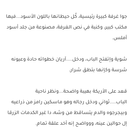
جوا غرفة كبيرة رئيسية، كُل حيطانها باللون الأسود...فيها
مكتب كبير، وكنبة في نص الغرفة، مصنوعة من جلد أسود
أملس.
شوية وإتفتح الباب، ودخل....آريان خطواته حادة وعيونه
شرسة وكإنها بتطق شرار.
قعد على الأريكة بهيبة واضحة...ونظر ناحية
الباب....ثواني ودخل رجاله وهو ماسكين رامز من ذراعيه
وبيجرجوه والدم يتساقط من وشه، دا غير الكدمات الزرقا
إل حوالين عينه، ووواضح إنه أخد علقة تمام.