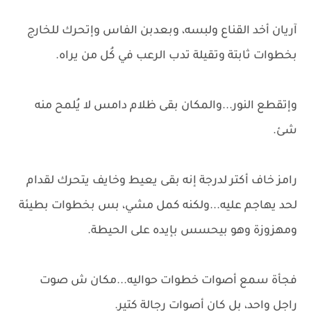
آريان أخد القناع ولبسه، وبعدبن الفاس وإتحرك للخارج
بخطوات ثابتة وتقيلة تدب الرعب في كُل من يراه.
وإتقطع النور...والمكان بقى ظلام دامس لا يُلمح منه
شئ.
رامز خاف أكتر لدرجة إنه بقى يعيط وخايف يتحرك لقدام
لحد يهاجم عليه...ولكنه كمل مشي، بس بخطوات بطيئة
ومهزوزة وهو بيحسس بإيده على الحيطة.
فجأة سمع أصوات خطوات حواليه...مكان ش صوت
راجل واحد، بل كان أصوات رجالة كتير.