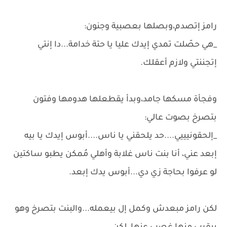
رامز إتصدم،وبصلها بعصبية وجنون:
_هي حصّلت تمدي إيدك عليا يا حتة خدامة...دا إنتي
إتجننتي ولازم أعقلك.
وفجأة مسكها جامد،وبدأ يقطعلها هدومها وفتون
بتصرخ بصوت عالي:
_إلحقونيييي....حد يلحقني يا ناس....أبوس إيدك يا بيه
إبعد عني، أنا بنت ناس غلابة وأهلي مُمكن يطبو ساكتين
لو عرفوا بحاجة زي دي...أبوس يدك إبعد.
لكن رامز مبعدش وكمل إل بيعمله...والبنت بتصرخ وهو