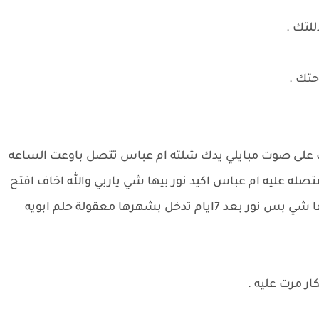
لتك .
حتك .
على صوت مبايلي يدك شلته ام عباس تتصل باوعت الساعه
له عليه ام عباس اكيد نور بيها شي ياربي والله اخاف افتح
خط عليها اخاف طفله نور بيها شي لو نور صاير الها شي بس نور بعد 7ايام تدخل بشهرها معقولة حلم ابويه
ر مرت عليه .