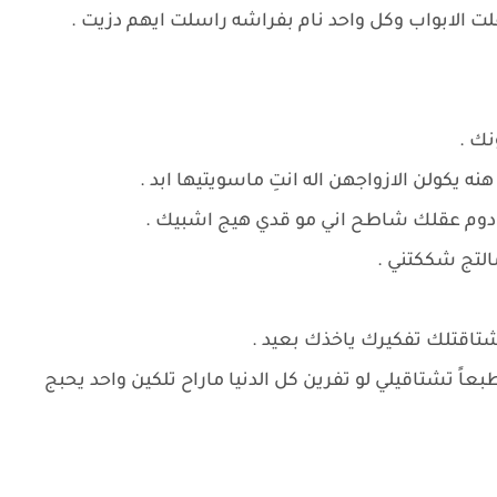
لت الابواب وكل واحد نام بفراشه راسلت ايهم دزيت .
نك .
هنه يكولن الازواجهن اله انتِ ماسويتيها ابد .
يج دوم عقلك شاطح اني مو قدي هيج اشبيك .
التج شككتني .
شتاقتلك تفكيرك ياخذك بعيد .
عاً تشتاقيلي لو تفرين كل الدنيا ماراح تلكين واحد يحبج