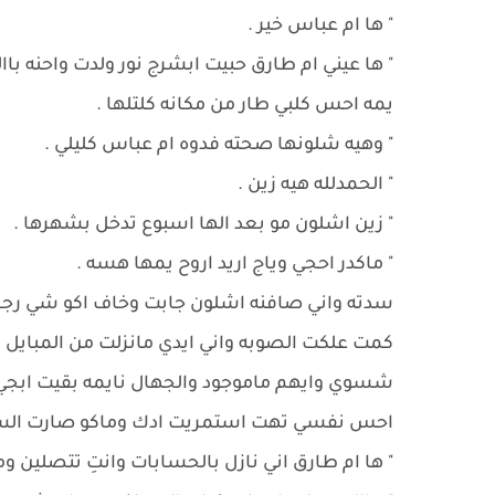
" ها ام عباس خير .
" ها عيني ام طارق حبيت ابشرج نور ولدت واحنه 
يمه احس كلبي طار من مكانه كلتلها .
" وهيه شلونها صحته فدوه ام عباس كليلي .
" الحمدلله هيه زين .
" زين اشلون مو بعد الها اسبوع تدخل بشهرها .
" ماكدر احجي وياج اريد اروح يمها هسه .
سدته واني صافنه اشلون جابت وخاف اكو شي رجعت
كمت علكت الصوبه واني ايدي مانزلت من المبايل 
شسوي وايهم ماموجود والجهال نايمه بقيت ابجي
احس نفسي تهت استمريت ادك وماكو صارت الساعه 3ونص ياله ردت عليه اجاني صوت ابو
" ها ام طارق اني نازل بالحسابات وانتِ تتصلين وم