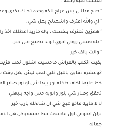
ضحكت عليه وكتله .
" صح مدللني بس مراح تلكه وحده تحبك بكدي ومدل
" اي والله اعترف واشهدلج بهل شي .
" همزين تعترف بنفسك ، ياله ماريد اعطلك اخذ را
" يله حبيبتي روحي اجوي الولد تصبح على خير .
" وانت بالف خير
بقيت اتكلب بالفراش ماحسيت اشلون نمت فزيت 
2وعشره دقايق بالليل كلبي لعب ليش بهل وقت متص
تحقق وصار شي بنور وابويه حس واجه ينبهني
لا لا مابيه ماكو هيج شي ان شاءلله يارب خير
نزلن ادموعي اول مافتحت خط دقيقه وكل هل الافكا
جمانه