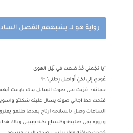
رواية هو لا يشبههم الفصل السادس 
"يا نجْمتي قَدْ ضعت في لَيْل الهوى
‏عُودي إِلي لكيْ أُواصل رِحلتي".✨
جمانه :- فزيت على صوت المبايل يدك باوعت أيهم
فتحت خط اجاني صوته يسال علينه شكلتو واسويتي
الساعات وصل بالسلامه ارتاح بعدها طلعو يفترون 
و روزه يمي ضايجه وكلساع تكله جيبيلي وياك هداي