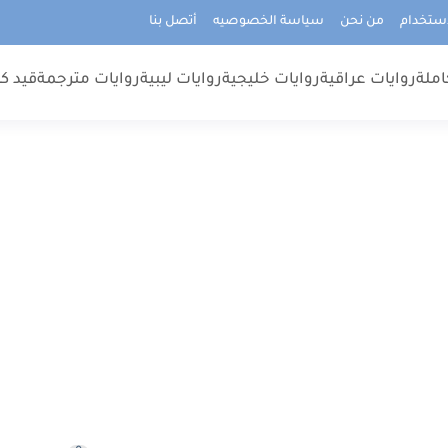
استخدام
من نحن
سياسة الخصوصيه
أتصل بنا
املة
روايات عراقية
روايات خليجية
روايات ليبية
روايات مترجمة
قيد كت