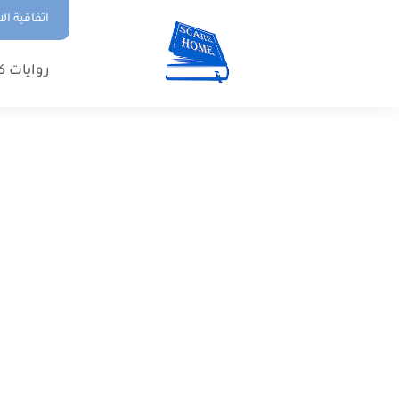
اتفاقية ال
روايات ك