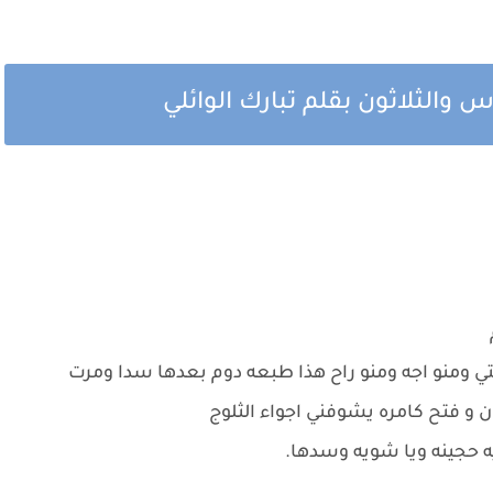
والثلاثون بقلم تبارك الوائلي
 ومنو اجه ومنو راح هذا طبعه دوم بعدها سدا ومرت
و فتح كامره يشوفني اجواء الثلوج
ه حجينه ويا شويه وسدها.