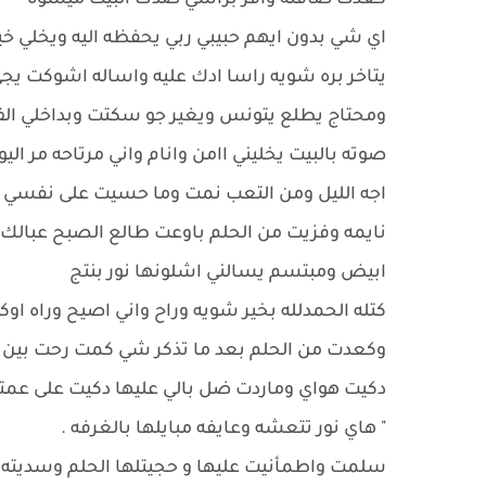
كعدت صافنه وافر براسي صدك البيت ميسوه
اي شي بدون ايهم حبيبي ربي يحفظه اليه ويخلي خيمه
يتاخر بره شويه راسا ادك عليه واساله اشوكت ي
ومحتاج يطلع يتونس ويغير جو سكتت وبداخلي الف ا
صوته بالبيت يخليني اامن وانام واني مرتاحه مر الي
اجه الليل ومن التعب نمت وما حسيت على نفسي غ
نايمه وفزيت من الحلم باوعت طالع الصبح عبالك
ابيض ومبتسم يسالني اشلونها نور بنتج
كتله الحمدلله بخير شويه وراح واني اصيح وراه اوك
وكعدت من الحلم بعد ما تذكر شي كمت رحت بين ال
دكيت هواي وماردت ضل بالي عليها دكيت على عمته
" هاي نور تتعشه وعايفه مبايلها بالغرفه .
سلمت واطمأنيت عليها و حجيتلها الحلم وسديته