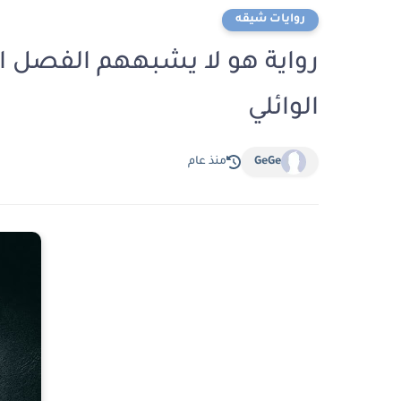
روايات شيقه
الوائلي
GeGe
منذ عام