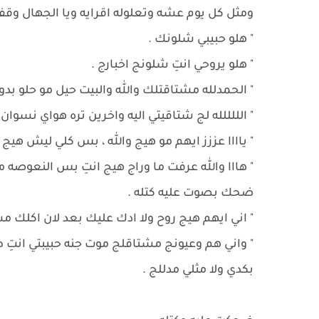
ومثل كل يوم عشه وتعلوله اقرايه ويا الجهال وقف
" هلو حبيبي شلونك .
" هلو يروحي انتِ شلونج اخبارج .
" الحمدلله مشتاقتلك والله والبيت حيل مو حلو بدو
" الللللله لج شتاقيتي اليه واخرين تره هواي نسوان 
" ياااا عززز ايهم مو هيج والله ، بس كلي ليش ه
" هااا والله عرفت ما وراج هيج انتِ بس النعوصه م
ضحك بصوت عليه كتله .
" اني ايهم هيج روح ولا ادك عليك بعد لان اكلك م
" واني هم وعيونج مشتاقلج موت جنه حبيبتي انتِ طب
بكدي ولا مثلي مدللج .