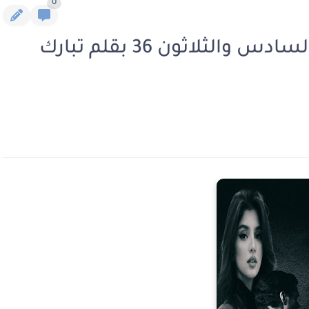
0
رواية هو لا يشبههم الفصل السادس والثلاثون 36 بقلم تبارك