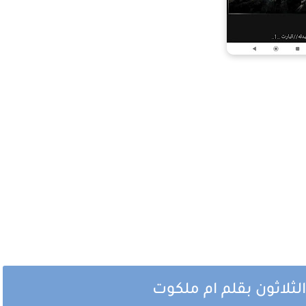
لثلاثون بقلم ام ملكوت