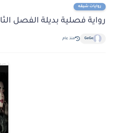
روايات شيقه
رواية فصلية بديلة الفصل الثامن والثلاثون
GeGe
منذ عام