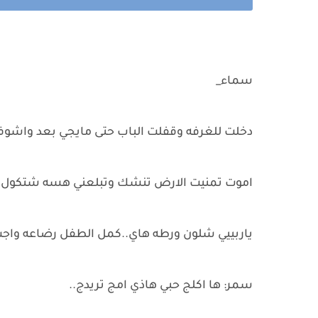
سماء_
دخلت للغرفه وقفلت الباب حتى مايجي بعد واشوفه
اموت تمنيت الارض تنشك وتبلعني هسه شتكول ع
ياربييي شلون ورطه هاي..كمل الطفل رضاعه واج
سمر: ها اكلج حبي هاذي امج تريدج..