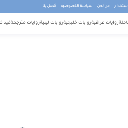
استخدام
من نحن
سياسة الخصوصيه
أتصل بنا
املة
روايات عراقية
روايات خليجية
روايات ليبية
روايات مترجمة
قيد كت