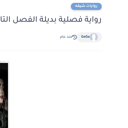
روايات شيقه
رواية فصلية بديلة الفصل التاسع والثلاثو
GeGe
منذ عام