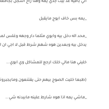
اني باقيه عد بيت جدي يمه وهنا راح اسجل بجامعه
_يمه بس خاف ابوج مايقبل
_محد اله دخل بيه وابوي مثلما دار وجهه وغلس 
يدخل بيه وبعدين هوه شهم شرط قبل لا اجي ان اب
خليني هنا مالي خلك ارجع للمشاكل وي ابوي ..
(طبعا خليت الصوج بيهم حتى يقتنعون ومايجبروني 
_ماشي يمه اذا هوه شارط علينه مابيدنه شي ..