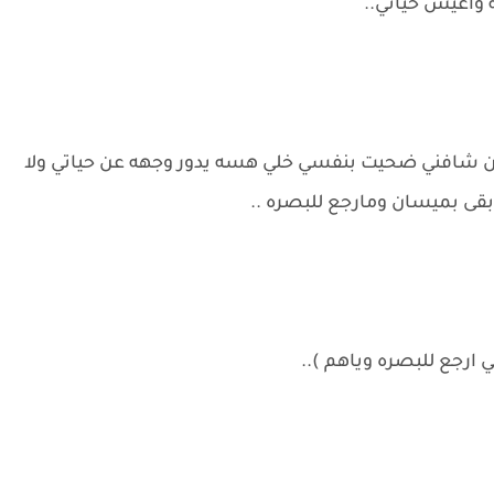
 واعيش حياتي..
لمن شافني ضحيت بنفسي خلي هسه يدور وجهه عن حياتي ولا
قى بميسان ومارجع للبصره ..
ارجع للبصره وياهم )..