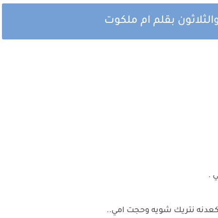
الثلاثون بقلم ام ملكوت
 .
دنه نتريك شويه وحجت امي..