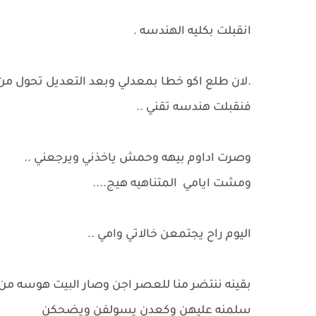
انقبلت بكليه الهندسه .
.لان طلع اكو خطا بمعدلي وبعد التعديل تحول من ٩٥ جان ٨٥ .
فنقبلت هندسه تقني ..
وصرت اداوم بيهه وحمش ياخذني ويرجعني ..
ومشت ايامي المتناهيه هيج....
اليوم راح يجتمعن خالاتي وامي ..
بقينه ننتضر منا للعصر اجن وصار البيت هوسه من 
سلمنه عليهن وكعدن يسولفن ويضحكن