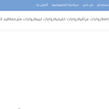
استخدام
من نحن
سياسة الخصوصيه
أتصل بنا
املة
روايات عراقية
روايات خليجية
روايات ليبية
روايات مترجمة
قيد كت