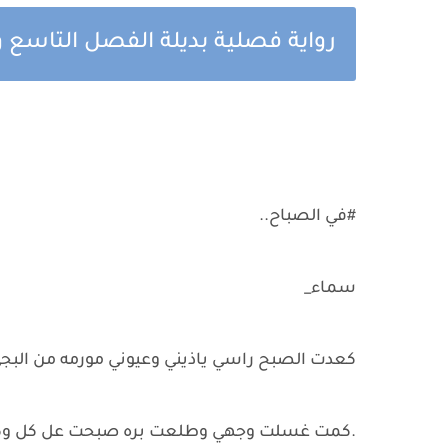
رواية فصلية بديلة الفصل التاسع و
#في الصباح..
سماء_
كعدت الصبح راسي ياذيني وعيوني مورمه من البجي
.كمت غسلت وجهي وطلعت بره صبحت عل كل وكع