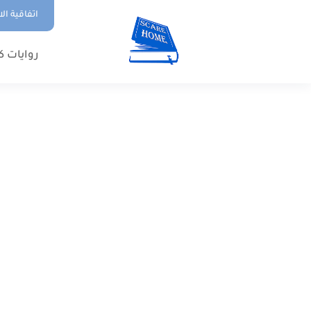
اتفاقية ال
روايات ك