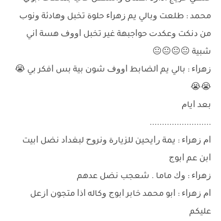
ﻣﺤﻤﺪ : ﻃﻠﻌﺖ ﻭﺑﺎﻟﻲ ﻳﻢ ﺯﻫﺮﺍﺀ ﺣﻠﻮﺓ ﺗﺨﺒﻞ ﻭﻫﺎﺩﺋﺔ ﻭﻧﻮﺏ
ﻣﻦ ﺩﻧﻜﺖ ﻭﻋﻜﺪﺕ ﺣﻮﺍﺟﺒﻬﺔ ﻏﻴﺮ ﺗﺨﺒﻞ ﺍﻭﻭﻑ ﻫﺴﺔ ﺍﻧﻲ
ﺷﺒﻴﺔ 😐😐😐😐
ﺯﻫﺮﺍﺀ : ﺑﺎﻟﻲ ﻳﻢ ﺍﻟﻀﺎﺑﻂ ﺍﻭﻭﻑ ﺷﻮﻥ ﺑﻴﺔ ﺑﺲ ﺍﻓﻜﺮ ﺑﻲ 😭
😭😭
ﺑﻌﺪ ﺍﻳﺎﻡ
.........................
ﺍﻡ ﺯﻫﺮﺍﺀ : ﻳﻤﺔ ﺭﺍﻳﺤﻴﻦ ﻟﻠﺰﻳﺎﺭﺓ ﻭﻧﺮﻭﺡ ﻟﺒﻐﺪﺍﺩ ﻧﻀﻞ ﺍﺑﻴﺖ
ﺍﺑﻦ ﻋﻢ ﺍﺑﻮﺝ
ﺯﻫﺮﺍﺀ : ﻭﻙ ﻣﺎﻣﺎ . ﺷﻌﺠﺐ ﻧﻀﻞ ﻋﺪﻫﻢ
ﺍﻡ ﺯﻫﺮﺍﺀ : ﺍﺑﻮ ﻣﺤﻤﺪ ﺧﺎﺑﺮ ﺍﺑﻮﺝ ﻭﻛﺎﻟﻪ ﺍﺫﺍ ﻣﺘﺠﻮﻥ ﺍﺯﻋﻞ
ﻋﻠﻴﻜﻢ