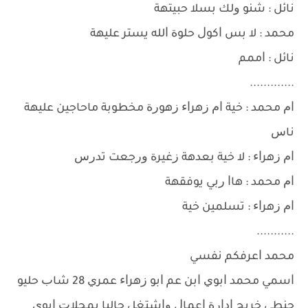
ﻧﺎﺋﻞ : ﺷﻨﻮ ﻭﻟﻚ ﺑﺴﻼ ﺣﺒﻴﺘﻬﺔ
ﻣﺤﻤﺪ : ﻻ ﺑﺲ ﺍﻛﻮﻝ ﺣﻠﻮﺓ ﺍﻟﻠﻪ ﻳﺴﺘﺮ ﻋﻠﻴﻬﺔ
ﻧﺎﺋﻞ : ﺍﻣﻤﻢ
.............
ﺍﻡ ﻣﺤﻤﺪ : ﺧﻴﺔ ﺍﻡ ﺯﻫﺮﺍﺀ ﺯﻫﻮﺭﺓ ﻣﺨﻄﻮﺑﺔ ﻣﺎﺣﺎﺟﻴﻦ ﻋﻠﻴﻬﺔ
ﻧﺎﺱ
ﺍﻡ ﺯﻫﺮﺍﺀ : ﻻ ﺧﻴﺔ ﺑﻌﺪﻫﺔ ﺯﻏﻴﺮﺓ ﻭﺭﺟﻌﺖ ﺗﺪﺭﺱ
ﺍﻡ ﻣﺤﻤﺪ : ﻫﺎﺍ ﺭﺑﻲ ﻳﻮﻓﻘﻬﺔ
ﺍﻡ ﺯﻫﺮﺍﺀ : ﺗﺴﻠﻤﻴﻦ ﺧﻴﺔ
...........
ﻣﺤﻤﺪ ﺍﻋﺮﻓﻜﻢ ﻧﻔﺴﻲ
ﺍﺳﻤﻲ ﻣﺤﻤﺪ ﺍﺑﻮﻱ ﺍﺑﻦ ﻋﻢ ﺍﺑﻮ ﺯﻫﺮﺍﺀ ﻋﻤﺮﻱ 28 ﺷﺎﺏ ﺣﻠﻴﻮ
ﺣﻨﻄﻲ ﺧﺮﻳﺞ ﺍﺩﺍﺭﺓ ﺍﻋﻤﺎﻝ ﻭﺍﺷﺘﻐﻞ ﺣﺎﻟﻴﺎ ﺑﻤﺤﻼﺕ ﺍﺑﻮﻱ