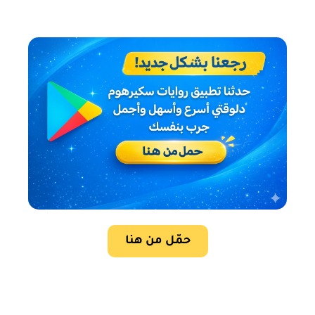
حمّل من هنا