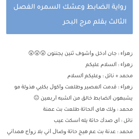
رواية الضابط وعشك السمره الفصل
الثالث بقلم مرج البحر
ﺯﻫﺮﺍﺀ : ﺟﺎﻥ ﺍﺩﺧﻞ ﻭﺍﺷﻮﻑ ﺛﻨﻴﻦ ﻳﺠﻨﻨﻮﻥ 😲😲😲
ﺯﻫﺮﺍﺀ : ﺍﻟﺴﻼﻡ ﻋﻠﻴﻜﻢ
ﻣﺤﻤﺪ + ﻧﺎﺋﻞ : ﻭﻋﻠﻴﻜﻢ ﺍﻟﺴﻼﻡ
ﺯﻫﺮﺍﺀ : ﻗﺪﻣﺖ ﺍﻟﻌﺼﻴﺮ ﻭﻃﻠﻌﺖ ﻭﺍﻛﻮﻝ ﺑﻜﻠﺒﻲ ﻫﺬﻭﻟﺔ ﻣﻮ
ﻳﺸﺒﻬﻮﻥ ﺍﻟﻀﺎﺑﻂ ﺧﺎﻟﻖ ﻣﻦ ﺍﻟﺸﺒﻪ ﺍﺭﺑﻌﻴﻦ 😐
ﻣﺤﻤﺪ : ﻭﻟﻚ ﻫﺎﻱ ﺍﻟﺤﺎﺗﺔ ﻃﻠﻌﺖ ﺑﺖ ﻋﻤﻨﺔ
ﻧﺎﺋﻞ : ﺍﻱ ﺻﺪﻙ ﺣﺎﺗﺔ ﻳﻠﻪ ﺍﺳﻜﺖ ﻋﻴﺐ
ﻣﺤﻤﺪ : ﻋﺪﻧﺔ ﺑﺖ ﻋﻢ ﻫﻴﺞ ﺣﺎﺗﺔ ﻭﺿﺎﻝ ﺍﻧﻲ ﺑﻼ ﺯﻭﺍﺝ ﻫﻤﺪﺍﻧﻲ