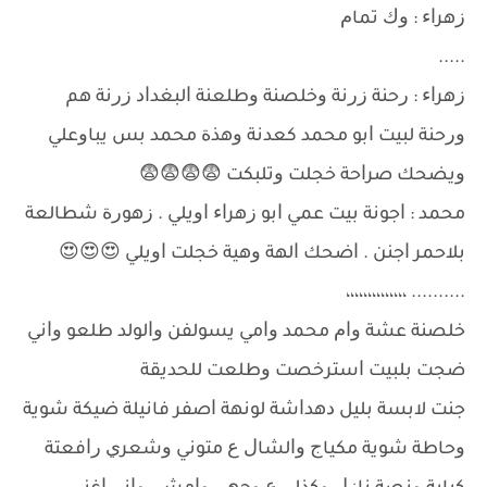
ﺯﻫﺮﺍﺀ : ﻭﻙ ﺗﻤﺎﻡ
.....
ﺯﻫﺮﺍﺀ : ﺭﺣﻨﺔ ﺯﺭﻧﺔ ﻭﺧﻠﺼﻨﺔ ﻭﻃﻠﻌﻨﺔ ﺍﻟﺒﻐﺪﺍﺩ ﺯﺭﻧﺔ ﻫﻢ
ﻭﺭﺣﻨﺔ ﻟﺒﻴﺖ ﺍﺑﻮ ﻣﺤﻤﺪ ﻛﻌﺪﻧﺔ ﻭﻫﺬﺓ ﻣﺤﻤﺪ ﺑﺲ ﻳﺒﺎﻭﻋﻠﻲ
ﻭﻳﻀﺤﻚ ﺻﺮﺍﺣﺔ ﺧﺠﻠﺖ ﻭﺗﻠﺒﻜﺖ 😨😨😨😨
ﻣﺤﻤﺪ : ﺍﺟﻮﻧﺔ ﺑﻴﺖ ﻋﻤﻲ ﺍﺑﻮ ﺯﻫﺮﺍﺀ ﺍﻭﻳﻠﻲ . ﺯﻫﻮﺭﺓ ﺷﻄﺎﻟﻌﺔ
ﺑﻼﺣﻤﺮ ﺍﺟﻨﻦ . ﺍﺿﺤﻚ ﺍﻟﻬﺔ ﻭﻫﻴﺔ ﺧﺠﻠﺖ ﺍﻭﻳﻠﻲ 😍😍😍
.......... ،،،،،،،،،،،،،،
ﺧﻠﺼﻨﺔ ﻋﺸﺔ ﻭﺍﻡ ﻣﺤﻤﺪ ﻭﺍﻣﻲ ﻳﺴﻮﻟﻔﻦ ﻭﺍﻟﻮﻟﺪ ﻃﻠﻌﻮ ﻭﺍﻧﻲ
ﺿﺠﺖ ﺑﻠﺒﻴﺖ ﺍﺳﺘﺮﺧﺼﺖ ﻭﻃﻠﻌﺖ ﻟﻠﺤﺪﻳﻘﺔ
ﺟﻨﺖ ﻻﺑﺴﺔ ﺑﻠﻴﻞ ﺩﻫﺪﺍﺷﺔ ﻟﻮﻧﻬﺔ ﺍﺻﻔﺮ ﻓﺎﻧﻴﻠﺔ ﺿﻴﻜﺔ ﺷﻮﻳﺔ
ﻭﺣﺎﻃﺔ ﺷﻮﻳﺔ ﻣﻜﻴﺎﺝ ﻭﺍﻟﺸﺎﻝ ﻉ ﻣﺘﻮﻧﻲ ﻭﺷﻌﺮﻱ ﺭﺍﻓﻌﺘﺔ