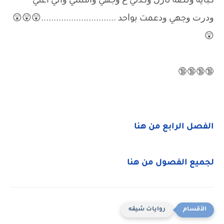
ﻛﺒﺎﻳﺔ ﻭﻧﺼﺔ ﻧﺎﺯﻝ ﻭﻛﺬﻟﻲ ﻉ ﻭﺟﻬﻲ ﻭﺍﻣﺸﻲ ﻭﺍﻧﻲ ﺍﻏﻨﻲ
ﻭﺩﺭﺕ ﻭﺟﻬﻲ ﻭﺩﻋﻤﺖ ﺑﻮﺍﺣﺪ ..............................😲😲😲
😲
🔞🔞🔞🔞
الفصل الرابع من هنا
لجميع الفصول من هنا
روايات شيقه