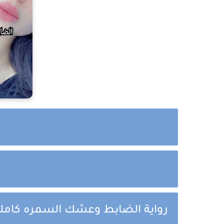
رواية الضابط وعشك السمره كاملة