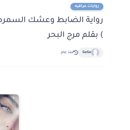
روايات عراقيه
رواية الضابط وعشك السمره (
) بقلم مرج البحر
GeGe
منذ عام