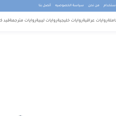
استخدام
من نحن
سياسة الخصوصيه
أتصل بنا
املة
روايات عراقية
روايات خليجية
روايات ليبية
روايات مترجمة
قيد كت