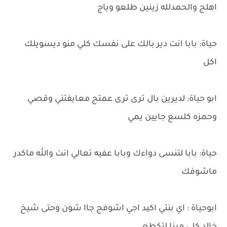
اهلج والحمدلله زينين طلعو وياج
حياة: بابا انت دير بالك على نفسك كلي منو ديسويلك
اكل
ابو حياة: لديرين بال ترى ترى عمتج معايفتني وقصي
وحمزه كلسع جايين يمي
حياة: بابا لتنسى دواءك وبابا عفيه تعالي انت والله ماكدر
ماشوفك
ابوحياة : اي بنتي اكيد اجي اشوفج جاا شون وحتى شيخ