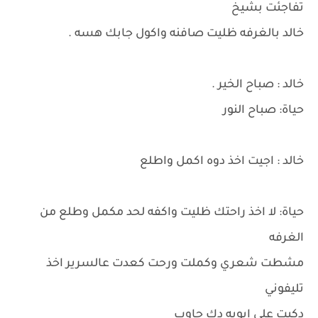
تفاجئت بشيخ
خالد بالغرفه ظليت صافنه واكول جابك هسه .
خالد : صباح الخير .
حياة: صباح النور
خالد : اجيت اخذ دوه اكمل واطلع
حياة: لا اخذ راحتك ظليت واكفه لحد مكمل وطلع من
الغرفه
مشطت شعري وكملت ورحت كعدت عالسرير اخذ
تليفوني
دكيت على ابويه دك جاوب