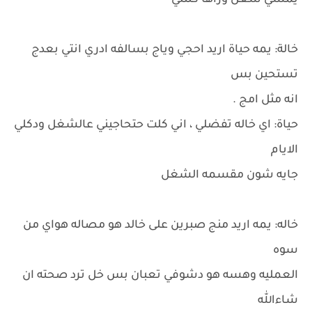
يمشي شغل وراها كلتلي
خالة: يمه حياة اريد احجي وياج بسالفه ادري انتي بعدج
تستحين بس
انه مثل امج .
حياة: اي خاله تفضلي ، اني كلت حتحاجيني عالشغل ودكلي
الايام
جايه شون مقسمه الشغل
خاله: يمه اريد منج صبرين على خالد هو مصاله هواي من
سوه
العمليه وهسه هو دشوفي تعبان بس خل ترد صحته ان
شاءالله