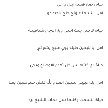
حياة : صار هسه ابدل واجي
امل : شبيها عيونج جنج باجيه مو
حياة: لا بس جنت احجي ويه ابويه وشتاقيتله
امل: يا لتبجين كليله يجي عليج يشوفج
حياة: اي كلتله بس خل تهدء الاوضاع ويجي
امل: يله حبيبتي لتبجين اصلا والله كلش حتتونسين يمنا
حياة: بتسمت وكتلها بس عمات الشيخ بره