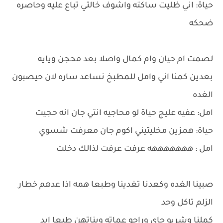
حياة: اني ظليت ساكته واشوف خالتي تباع عليه وحاصره
ضحكه
لصمت ام حيان وام كمال واصلا بعد محجن ويايه
بعدين كمنا اني وامل للمطبخ نساعد ساره لان حيصبون
الغده
امل: عفيه عليج حياة لو محاجيه انتي جان انه حجيت
حياة: همزين مخليتيني اكوم جان معرفت شسوي
امل : هههههههه عرفت عرفت لذالك دخلت
صبينا الغده وكعدنا تغدينا وطبعا همه اذا عدهم خطار
الزلم تاكل وحد
كملنا وشربو جاي وراحو عماته وبناتهن طبعا ابد