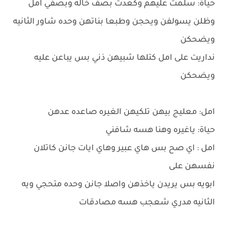
حياة: سلمت عليهم وكعدت بصف خاله وبصفي امل
وظلن يسولفن ويحجن وطبعا بناتهن وحده شاور الثانيه
ويضحكن
نداريت على امل كتلها شبيهن ذني بس يباعن عليه
ويضحكن
امل: معليج بيهن تلكيهن الغيره صاعده عدهن
حياة: ياغيره وهنا هسه شافني
امل : اي صح بس هاي عبير وهاي ايات جانن كاتلان
نفسهن على
ابويه بس يريدن ياخذهن واصلا جانن وحده متحجي ويه
الثانيه مدري شعجب هسه مصادقات