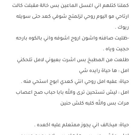
كملنا كتلهم اني اغسل الماعين بس خالة مقبلت كالت
ارتاحي مو اليوم روحي لزلمتج شوفي كعد حتى سويله
ريوك .
-ظليت صافنه واشون اروح اشوفه واني بالكوه بارحه
حجيت وياه .
طلعت من المطبخ بس اشرت بعيوني لامل تلحكني
امل : ها حياة رايده شي
حياة: عفيه امل روحي انتي كعدي ابوج استحي منه .
امل : ليش تستحين ترى والله بابا حباب صح اعصاب
مرات بس والله كلبه كلش حنين
حياة: ميخالف اني يجوز ممتعلم عليه اكعده .