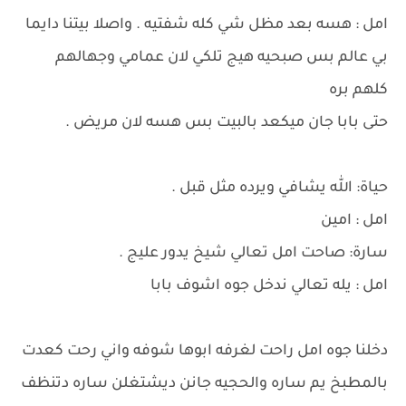
امل : هسه بعد مظل شي كله شفتيه . واصلا بيتنا دايما
بي عالم بس صبحيه هيج تلكي لان عمامي وجهالهم
كلهم بره
حتى بابا جان ميكعد بالبيت بس هسه لان مريض .
حياة: الله يشافي ويرده مثل قبل .
امل : امين
سارة: صاحت امل تعالي شيخ يدور عليج .
امل : يله تعالي ندخل جوه اشوف بابا
دخلنا جوه امل راحت لغرفه ابوها شوفه واني رحت كعدت
بالمطبخ يم ساره والحجيه جانن ديشتغلن ساره دتنظف