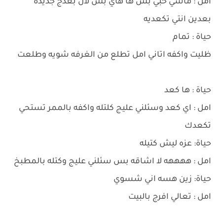
امل : ماشي حبي بس ها هاي بس لان بعدج جديده
بعدين انتي تكعديه
حياة : تمام
ظليت واكفه اتاني امل تطلع من الغرفه شويه وطلعت
حياة : ها كعد
امل : اي كعد وسئلني عليج كلتله واكفه بالممر تستحي
تكعدك
حياة: عزه ليش كتيله
امل : ههههه لا اشاقه بس سئلني عليج وكتله بالمطبخ
حياة: زين هسه اني شسوي
امل : تعالي افرج بالبيت