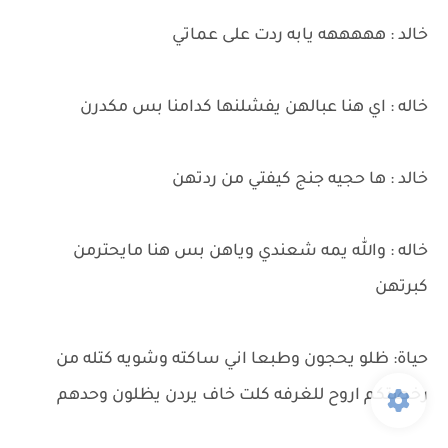
خالد : هههههه يابه ردت على عماتي
خاله : اي هنا عبالهن يفشلنها كدامنا بس مكدرن
خالد : ها حجيه جنج كيفتي من ردتهن
خاله : والله يمه شعندي وياهن بس هنا مايحترمن
كبرتهن
حياة: ظلو يحجون وطبعا اني ساكته وشويه كتله من
رخصتكم اروح للغرفه كلت خاف يردن يظلون وحدهم