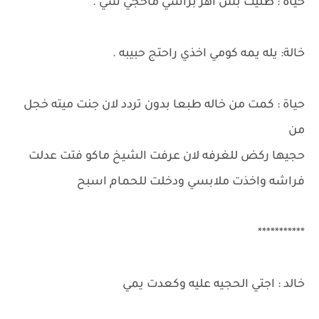
حياة : ظليت بس اهز براسي ماحجي شي .
خالة: يله يمه كومي اخذي راحتج حبيبه .
حياة : كمت من خاله طبعا بدون تردد لان جنت ميته خجل
من
حجيها ركض للغرفه لان عرفت الشيخ ماكو فتت عدلت
فراشه واخذت ملابسي ودخلت للحمام اسبح
***********
خالد : اجتي الحجيه عليه وكعدت يمي