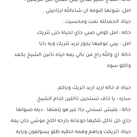
خاله: اصباح الخير تعالي يمي كعدي حتى تتريكين .
امل: شونها النومه ان شاءالله ارتاحيتي .
حياة: الحمدلله نمت ومحسيت .
خاله : امل كومي صبي جاي لحياة حتى تتريك
امل : بيبي عوفيها يجوز تريد تتريك ويه بابا
خالة: اي والله راح من بالي يمه حياه تانين الشيخ يكعد
واكلو سوه
حياة: لا خاله اريد اريد اتريك وياكم .
ساره : يا خاف تستحين تاكلين كدام الشيخ
خالة : عليش تستحي جاا غير هو زلمتها . ديله صبولها
جاي خل تاكل تلكيها جوعانه بارحه اكلج موشي جان يمه.
حياة: اتريكت وياهم وهمه خطيه ظلو يسولفون ويايه