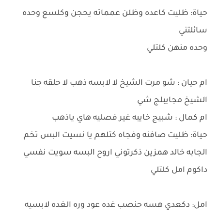
حياة: ظليت كاعده وظلن عمماته يحجن وكلسع وحده
سائلتني
وحده منهن كلتلي
ام حيان : شو مرت الشيخ لا لابسه ذهب لا حلقه جنا
الشيخ مجايبلج شي
ام كمال : شبيج خايبه غير فصليه هاي ياذهب
حياة: ظليت صافنه وفجاه كتلهم يا نسيت البس تخم
الجابه خالد همزين ذكرتوني اروح البسه سويت نفسي
داكوم امل كلتلي
امل: دكعدي هسه حنصب غده عود وره الغده لابسيه