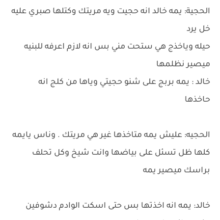
الحجية: يمه خالد انه حجيت ويه مريتك وكتلها صبري عليه
خل يرد
حيله وياخذج هي ستحت مني بس انه لازم اعرفه للبنيه
ميصير نظلمها
خالد : يمه بربج على شنو حجيتي وياها من كلج انه
حاخذها
الحجيه: عليش يمه متاخذها غير هي مريتك . وناس يايمه
كلها ظل تسئل على بياضها وانت شيخ وكل تحلف
براسك ميصير يمه
خالد: يمه انه اخذتها بس حتى اسكت الوادم دشوفين