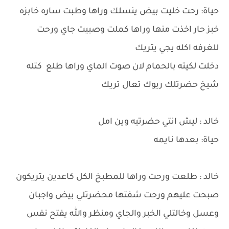
حياة: رحت خليت بيض ينسلك وراها وطبت ساره خابزه
خبز حار اخذت منها وراها كملت وصبيت جاي ورحت
للغرفه اكله يجي يتريك
دخلت لكيته بالحمام لان صوت الماي وراها طلع كتله
شيخ حضرتلك ريوك تعال تريك
خالد : ليش انتي حضرتيه وين امل
حياة: بعدها نايمه
خالد : طلعت ورحت وراها للمطبخ الكل كاعدين يتريكون
صبحت عليهم ورحت شفتها محضرتلي بيض واجبان
وعسل وخالتلي الخبر والجاي ومنظر والله يفتح نفس