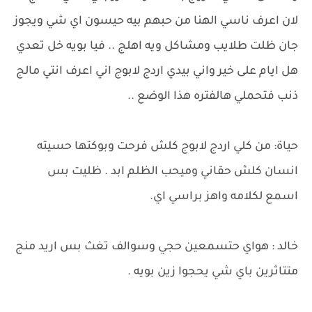
لان اعرف ناسي الهنا من حبهم بيه حيسون اي شي ويجوز
جان ظلت طلايب ومشاكل ويه اهلج .. فيا بويه خل تعدي
هل ايام على خير واني بيدي اردج لابوج اني اعرف انتي مالج
ذنب فتحملي هالفتره هذا الوضع ..
حياة: من كلي اردج لابوج كلش فرحت وبوكتها حسيته
انسان كلش حقاني وميحب الظلم ابد . ظليت بس
اسمع لكلامه واهز براسي اي.
خالد : هواي حتسمعين حجي وسوالف تغث بس اريد منج
متتاثرين باي شي يحجوا زين بويه .