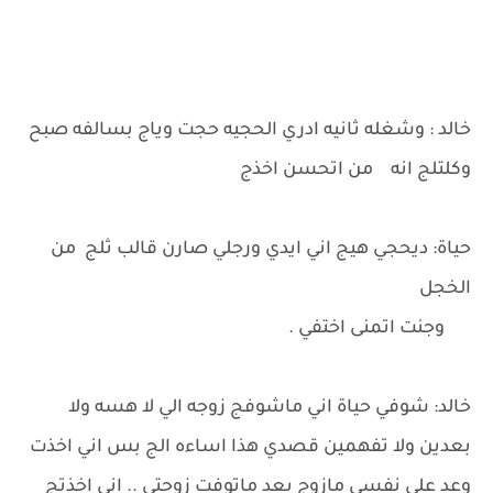
خالد : وشغله ثانيه ادري الحجيه حجت وياج بسالفه صبح
وكلتلج انه من اتحسن اخذج
حياة: ديحجي هيج اني ايدي ورجلي صارن قالب ثلج من
الخجل
وجنت اتمنى اختفي .
خالد: شوفي حياة اني ماشوفج زوجه الي لا هسه ولا
بعدين ولا تفهمين قصدي هذا اساءه الج بس اني اخذت
وعد على نفسي مازوج بعد ماتوفت زوجتي .. اني اخذتج