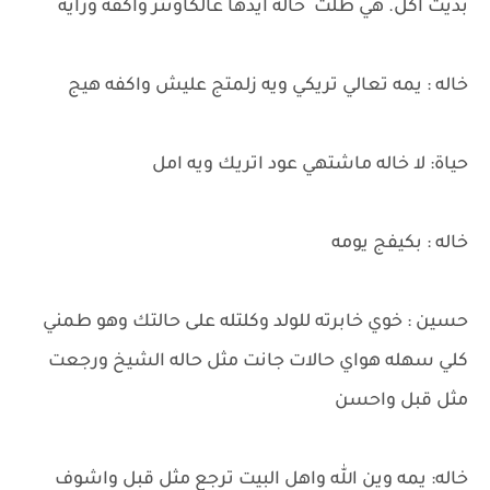
بديت اكل. هي ظلت خاله ايدها عالكاونتر واكفه ورايه
خاله : يمه تعالي تريكي ويه زلمتج عليش واكفه هيج
حياة: لا خاله ماشتهي عود اتريك ويه امل
خاله : بكيفج يومه
حسين : خوي خابرته للولد وكلتله على حالتك وهو طمني
كلي سهله هواي حالات جانت مثل حاله الشيخ ورجعت
مثل قبل واحسن
خاله: يمه وين الله واهل البيت ترجع مثل قبل واشوف