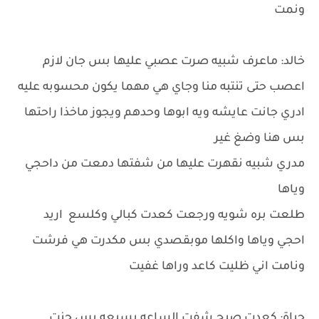
ونمت
خالد: ماعرف شبيه صرت عصبي عليها بس جان لازم
اعصب حتى تنتبه منا وجاي هي مهما يكون محسوبه عليه
ادري جانت عايشه ويه ابوها وحدهم ويجوز ماخذا راحتها
بس هنا وضغ غير
مدري شبيه نقهرت عليها من شفتها دمعت من داحجي
وياها
طلعت بره شويه ورجعت كعدت كبالي وكلسع اريد
احجي وياها واكلها موبقصدي بس مكدرت هي فرشت
ونامت اني ظليت كاعد وراها غفيت
حياة: كعدت صبح شفت الساعه بسبعه بس جنت