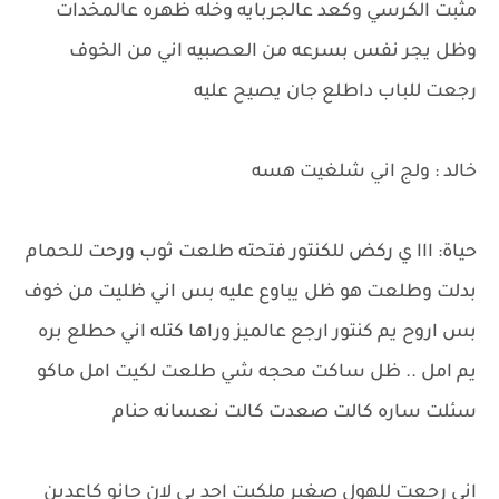
مثبت الكرسي وكعد عالجربايه وخله ظهره عالمخدات
وظل يجر نفس بسرعه من العصبيه اني من الخوف
رجعت للباب داطلع جان يصيح عليه
خالد : ولج اني شلغيت هسه
حياة: ااا ي ركض للكنتور فتحته طلعت ثوب ورحت للحمام
بدلت وطلعت هو ظل يباوع عليه بس اني ظليت من خوف
بس اروح يم كنتور ارجع عالميز وراها كتله اني حطلع بره
يم امل .. ظل ساكت محجه شي طلعت لكيت امل ماكو
سئلت ساره كالت صعدت كالت نعسانه حنام
اني رجعت للهول صغير ملكيت احد بي لان جانو كاعدين