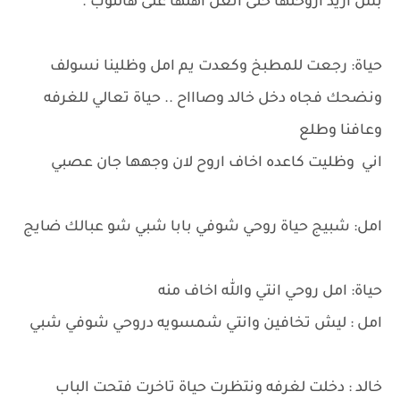
بس اريد اروحلها حتى انعل اهلها على هالثوب .
حياة: رجعت للمطبخ وكعدت يم امل وظلينا نسولف
ونضحك فجاه دخل خالد وصاااح .. حياة تعالي للغرفه
وعافنا وطلع
اني وظليت كاعده اخاف اروح لان وجهها جان عصبي
امل: شبيج حياة روحي شوفي بابا شبي شو عبالك ضايج
حياة: امل روحي انتي والله اخاف منه
امل : ليش تخافين وانتي شمسويه دروحي شوفي شبي
خالد : دخلت لغرفه ونتظرت حياة تاخرت فتحت الباب