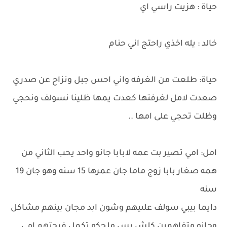
حياة : هزيت راسي اي
خالد : يله اخذي راحتج اني حنام
حياة: طلعت من الغرفه واني احس جبل ونزاح عن صدري
صعدت لامل لغرفتها كعدت يمها ظلينا نسولف ونحجي
وظلت تحجي على امها ..
امل: امي تصير بت عمه لابابا جانو واحد يحب الثاني من
همه صغار بابا زوج ماما جان عمرها 15 سنه وهو جان 19
سنه
دايما بيبي سولف علىيهم وشون ابد مجان بينهم مشاكل
وجانو متفاهمين كلش بس ملحكو تكمل فرحتهم امي