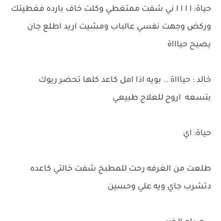
حياة: ا ا ا ا ني شفت ممتغطي وكلت خاف بارده فغطيتك
وركض وجهت نفسي عالباب ومشيت اريد اطلع جان
يصيح حياااة
خالد : حياااة .. بويه اذا امل كاعد كلها تحضر ريوك
بتسعه اروح للعلاج طبيعي
حياة: اي
طلعت من الغرفه رحت للمطبخ شفت خالتي كاعده
دتشرب جاي ويه علي وحسين