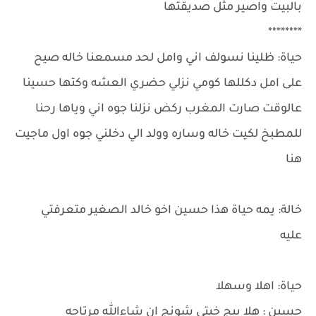
بالبيت واصير مثل صديقتها
********
حياة: ظلينا نسولف اني وامل لحد مسمعنا خاله صيح
على امل دكللها كومي نزلي حضري العشه وكتها حسينا
عالوقت صارت المغرب ركض نزلنا جوه اني وياها رحنا
للمطبخ لكيت خاله وساره وولد الي دخلني جوه اول ماجيت
هنا
خالة: يمه حياة هذا حسين اخو خالد الصغير متعرفتي
عليه
حياة: اهلا وسهلا
حسين : هلا بيج خيتي شونج ان شاءالله مرتاحه