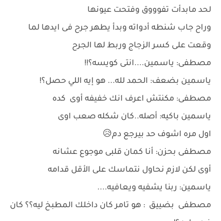
لحد مابدأت تفوووق وفتحت عيونها
وراح جاب شنطه أدواته وبدأ يطهر جرح فى ايدها لما
وقعت على كسر الزجاج وربط لها الجرح
مصطفى: ياسمين....انتى كويسه؟!!
ياسمين بضعف: الحمد لله... هو إيه اللي حصل؟!
مصطفى: مكنتش اعرف انك خفيفه أوى كده
ياسمين باكيه: أصله..كان شكله صعب اوى
اول مره اشوف حد بيرجع دم😥
مصطفى بحزن: أنا كمان قلبى موجوع عشانه
أوى لكن لازم نحاول نتماسك على الأقل قدامه
ياسمين: ربنا يشفيه ويعافيه....
مصطفى بضييق : هو تامر كان داخلك المطبخ ليه؟؟ كان