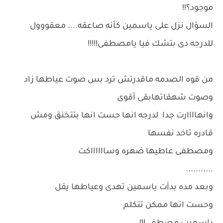
موجود؟!!
السؤال نزل على ياسمين كأنه صاعقه.... معقووول
للدرجه دى بتشك فيا يامصطفى!!!!!
من قوه الصدمه ماقدرتش ترد بس صوت عياطها زاد
وصوت شهقاتهابقى أقوى
وانهاااارت جدا لدرجه انها حست انها بتتخنق ومش
قادره تاخد نفسها
ومصطفى عاطيها ضهره وسااااااكت
...........
وبعد مده بدأت ياسمين تهدى وعياطها يقل
وحست انها ممكن تتكلم