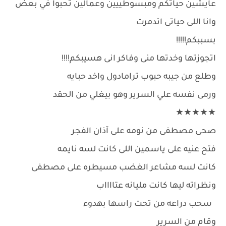
عايشين حياتكم ومبسوطييين وعمالين تحبوا في بعض
وانا اللى حياتى اتدمرت
بسببكم!!!!!
اتجوزتها وخدتها منى وفاكر انى هسيبكم!!!!
وطلع من جيبه حبوب ترامادول واخد حبايه
ورمى نفسه علي السرير وهو بيغلي من الحقد
★★★★★
صحى مصطفى من نومه على آذان الفجر
فتح عنيه على ياسمين اللى كانت لسه نايمه
كانت لسه مشاعر الغضب مسيطره على مصطفى
ونظراته ليها كانت مليانه عتااااب
سحب دراعه من تحت راسها بهدوء
وقام من السرير