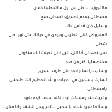
مااتجوزنا ....حتى من اول مااتخطبنا كمان
مصطفى بعدم تصديق: تصدقى صح
والدليل كان قدامى حالا
المفروض كنتى تحترمى وجودى في حياتك حتى لوو. كان
شكلى
بس تصدقى أنا اللى. غبى لانى تخيلت انك هتكونى
مخلصه ليا اكتر من كده
وساب دراعها وقعد على طرف السرير
انهارت ياسمين في العياط: والله العظيم انت ظلمتنى
يامصطفى
وقربت منه ومسكت ايده لكنه سحب ايده بقوه
وسألها بنبره شك: ياسمين...تامر بيجى الشقه وانا مش