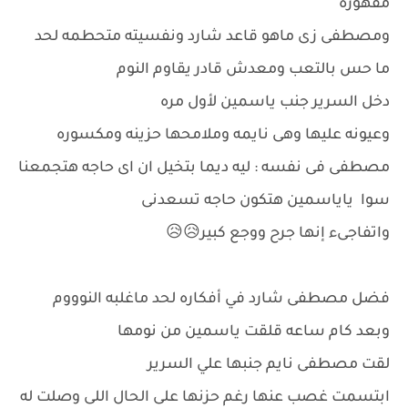
مقهورة
ومصطفى زى ماهو قاعد شارد ونفسيته متحطمه لحد
ما حس بالتعب ومعدش قادر يقاوم النوم
دخل السرير جنب ياسمين لأول مره
وعيونه عليها وهى نايمه وملامحها حزينه ومكسوره
مصطفى فى نفسه : ليه ديما بتخيل ان اى حاجه هتجمعنا
سوا ياياسمين هتكون حاجه تسعدنى
واتفاجىء إنها جرح ووجع كبير😥😥
فضل مصطفى شارد في أفكاره لحد ماغلبه النوووم
وبعد كام ساعه قلقت ياسمين من نومها
لقت مصطفى نايم جنبها علي السرير
ابتسمت غصب عنها رغم حزنها على الحال اللى وصلت له