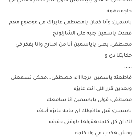
مصطفى: اقعدى ياياسمين الأول عايز اتكلم معاكي في
حاجه مهمه
ياسمين: وأنا كمان يامصطفى عايزاك فى موضوع مهم
قعدت ياسمين جنبه على الشازلونج
مصطفى: بصى ياياسمين أنا من امبارح وانا بفكر في
حكايتنا دى و
.....
قاطعته ياسمين برجااااء: مصطفى...ممكن تسمعنى
وبعدين قرر اللى انت عايزه
مصطفى: قولى ياياسمين أنا سامعك
ياسمين: قبل مااقولك اى حاجه عايزه أحلف
لك ان كل كلمه هقولها دلوقتى حقيقه
ومش هكذب في ولا كلمه