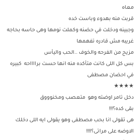
معاه
قربت منه بهدوء وباست خده
وجبينه ودخلت في حضنه وكملت نومها وهى حاسه بحاجه
غريبه مش قادره تفهمها
مزيح من الفرحه والخوف ..الحب واليأس
بس كل اللى كانت متأكده منه انها حست برااااحه كبيره
في احضان مصطفى
★★★★
دخل تامر اوضته وهو متعصب ومخنوووق
بقى كده؟!!!
هى تقولى انا بحب مصطفى وهو يقولى ايه اللى دخلك
الاوضه على مراتى؟!!!!