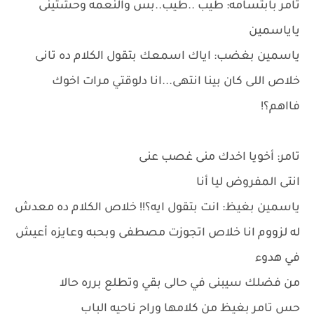
تامر بابتسامه: طيب ..طيب..بس والنعمه وحشتينى
ياياسمين
ياسمين بغضب: اياك اسمعك بتقول الكلام ده تانى
خلاص اللى كان بينا انتهى...انا دلوقتي مرات اخوك
فااهم؟!
تامر: أخويا اخدك منى غصب عنى
انتى المفروض ليا أنا
ياسمين بغيظ: انت بتقول ايه؟!! خلاص الكلام ده معدش
له لزووم انا خلاص اتجوزت مصطفى وبحبه وعايزه أعيش
في هدوء
من فضلك سيبنى في حالى بقي وتطلع برره حالا
حس تامر بغيظ من كلامها وراح ناحيه الباب