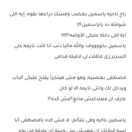
راح ناحيه ياسمين بغضب ومسك دراعها بقوه: إيه اللى
شوفته ده ياياسمين؟!!
ايه اللى دخله عليكى الأوضه؟!!!!!
ياسمين بخووووف: والله ماليا ذنب انا كنت نايمه على
السرير زى ماقلت لى لاقيته قدامى
مصطفى بعصبيه: وهو مش هيتجرأ يفتح عليكى الباب
ويدخل لك وانتى نايمه الا لو كان
عارف ان معندكيش مانع؟مش كده؟!
ياسمين باكيه وهى بتتألم : لا مش كده يامصطفى أنا
لسه قيلالك ان معدش بينى وبينه اى علاقه من يوم