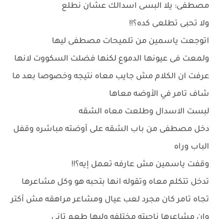
مصطفى: يلا البسى اسدالك عشان نطلع
ولا تحبى تطلعى كده؟!!
اتوجعت ياسمين من تلميحات مصطفى ليها
ولمعت فى عيونها الدموع لكنها فضلت السكووت لانها
عرفت ان الكلام مش جايب معاه نتيجه وخصوصا بعد ما
شاف تامر في الأوضه معاها
لبست الاسدال وطلعت معاه الشقه
دخل مصطفى من باب الشقه على أوضته مباشره وقفل
الباب وراه
وقفت ياسمين مش عارفه تعمل إيه؟!!
تدخل تتكلم معاه وتقوله انها بتحبه هو وكل مشاعرها
تجاه تامر كان مجرد لعب عيال ومشاعر مراهقه مش أكتر
وان مشاعرها ناحيته مختلفه وليها طعم تانى