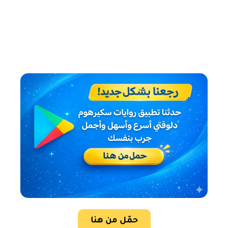
حمّل من هنا