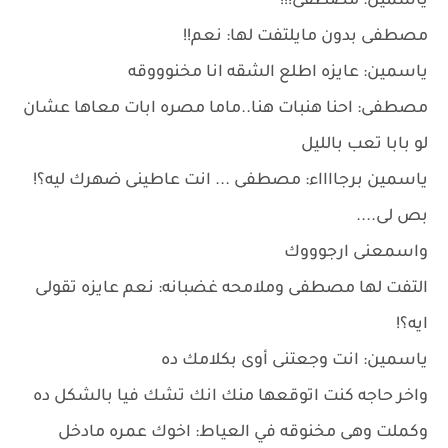
ياسمين: مصطفى!!!
مصطفى بدون مايلتفت لها: نعم!!
ياسمين: عايزه اطلع الشقه انا مخنوووقه
مصطفى: احنا هنبات هنا..ماما مصره ابات معاها عشان
لو بابا تعب بالليل
ياسمين برجااااء: مصطفى ... انت عاطينى ضهرك ليه؟!
بص لى....
واسمعنى ارجوووك
التفت لها مصطفى وملامحه غضبانه: نعم عايزه تقولى
ايه؟!
ياسمين: انت وجعتنى أوى بكلامك ده
واخر حاجه كنت اتوقعها منك انك تشك فيا بالشكل ده
وكملت وهى مخنوقه في العياط: اخوك عمره مادخل