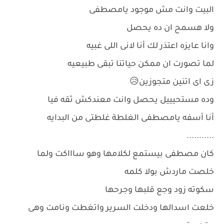
البيت وانت مش موجود يامصطفى
ولا هسمح ان ده يحصل
وانا عايزه اعتذر لك أنا لانى اللى غبيه
لما تصورت ان ممكن حياتنا تبقى طبيعيه
زى اى اتنين متجوزين😥
وده مستحيييل يحصل وانت معندكش ثقه فيا
أنا أسفه يامصطفى الغلطة غلطتى من البدايه
...........
كان مصطفى بيستمع لكلامها وهو ساااكت ولما
خلصت ماردش بولا كلمه
سكوته زود وجع قلبها وجرحها
خلعت اسدالها ودخلت السرير واتغطت ونامت وهى