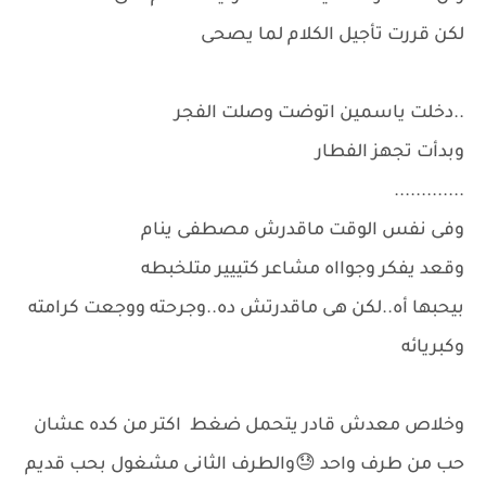
لكن قررت تأجيل الكلام لما يصحى
..دخلت ياسمين اتوضت وصلت الفجر
وبدأت تجهز الفطار
.............
وفى نفس الوقت ماقدرش مصطفى ينام
وقعد يفكر وجوااه مشاعر كتييير متلخبطه
بيحبها أه..لكن هى ماقدرتش ده..وجرحته ووجعت كرامته
وكبريائه
وخلاص معدش قادر يتحمل ضغط اكتر من كده عشان
حب من طرف واحد 😓والطرف الثانى مشغول بحب قديم