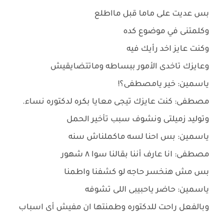
بس عديت على ماما قبل مااطلع
وكلمتنى في موضوع كده
وكنت عايز اخد رأيك فيه
وعايزك تاخدى الأمور ببساطه وماتتضايقيش
ياسمين: خير يامصطفى؟!
مصطفى: كنت عايزك تيجى معايا بكره لدكتوره نساء.
وتوليد زميلتى ونشوف سبب تأخير الحمل
ياسمين: بس احنا لسه ماكملناش سنه
مصطفى: انا عارف أننا بقالنا سوا ٨ شهور
بس مش هنخسر حاجه لو كشفنا واطمنا
ياسمين: حاضر ياحبيبى اللى تشوفه
وبالفعل راحت للدكتوره وطمنتها ان مفيش أى اسباب