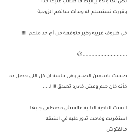
بص لها و هو بيعيط فا صعب عليها جدا
وقررت تستسلم له وبدأت حياتهم الزوجية
فى ظروف غريبه وغير متوقعة من أى حد منهم !!!!!!
..............................😍
صحيت ياسمين الصبح وهى حاسه ان كل اللى حصل ده
كأنه كان حلم ومش قادره تصدق !!!!!.....
التفتت الناحيه التانيه مالقتش مصطفى جنبها
استغربت وقامت تدور عليه في الشقه
مالقتوش