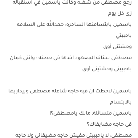
رجع مصطفى من شغله وكانت ياسمين في استقباله
زى كل يوم
ياسمين بابتسامتها الساحره: حمدالله على السلامه
ياحببتي
وحشتنى أوى
مصطفى بحنانه المعهود اخدها في حصنه : وانتى كمان
ياحبيبتى وحشتينى أوى
ياسمين لاحظت ان فيه حاجه شاغله مصطفى وبيداريها
بالابتسام
ياسمين متسائلة: مالك يامصطفى؟!
فى حاجه مضايقاك؟
مصطفى: لا ياحبيبتى مفيش حاجه مضيقانى ولا حاجه