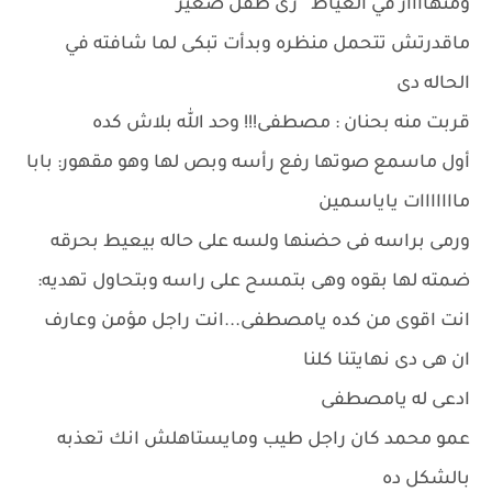
ومنهاااار في العياط زى طفل صغير
ماقدرتش تتحمل منظره وبدأت تبكى لما شافته في
الحاله دى
قربت منه بحنان : مصطفى!!! وحد الله بلاش كده
أول ماسمع صوتها رفع رأسه وبص لها وهو مقهور: بابا
مااااااات ياياسمين
ورمى براسه فى حضنها ولسه على حاله بيعيط بحرقه
ضمته لها بقوه وهى بتمسح على راسه وبتحاول تهديه:
انت اقوى من كده يامصطفى...انت راجل مؤمن وعارف
ان هى دى نهايتنا كلنا
ادعى له يامصطفى
عمو محمد كان راجل طيب ومايستاهلش انك تعذبه
بالشكل ده