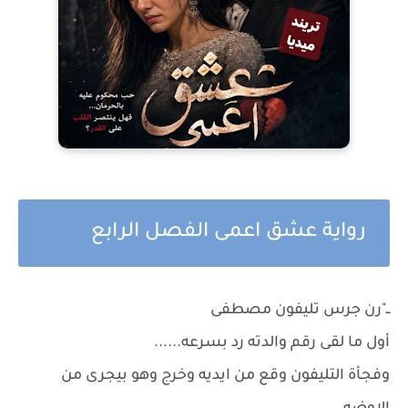
رواية عشق اعمى الفصل الرابع
ــ"رن جرس تليفون مصطفى
أول ما لقى رقم والدته رد بسرعه......
وفجأة التليفون وقع من ايديه وخرج وهو بيجرى من