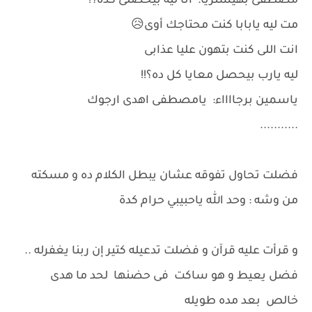
مصطفى بهيستريا: انا ليه بيحصلى كده؟!
مت ليه يابابا كنت محتاجك أوى😥
انت اللى كنت بتهون عليا عذابى
ليه يارب بيحصل معايا كل ده؟!!
ياسمين برجااااء: يامصطفى اهدى ارجوك
...........
فضلت تحاول تفوقه عشان يبطل الكلام ده و مسكته
من وشه : وحد الله ياحبيبي حرام كدة
و قرأت عليه قرآن و فضلت تدعيله كتير إن ربنا يغفرله ..
فضل يعيط و هو ساكت فى حضنها لحد ما هدى
خالص بعد مده طويله