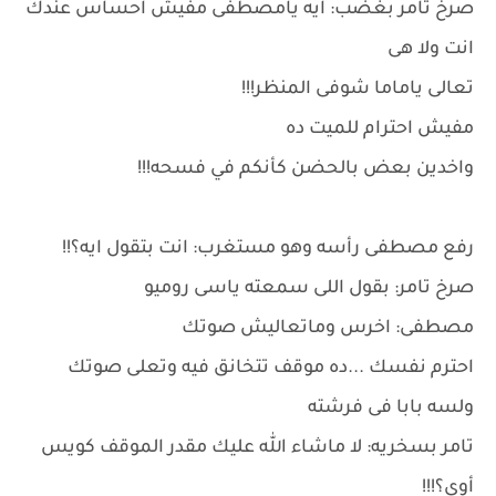
صرخ تامر بغضب: ايه يامصطفى مفيش احساس عندك
انت ولا هى
تعالى ياماما شوفى المنظر!!!
مفيش احترام للميت ده
واخدين بعض بالحضن كأنكم في فسحه!!!
رفع مصطفى رأسه وهو مستغرب: انت بتقول ايه؟!!
صرخ تامر: بقول اللى سمعته ياسى روميو
مصطفى: اخرس وماتعاليش صوتك
احترم نفسك ...ده موقف تتخانق فيه وتعلى صوتك
ولسه بابا فى فرشته
تامر بسخريه: لا ماشاء الله عليك مقدر الموقف كويس
أوى؟!!!