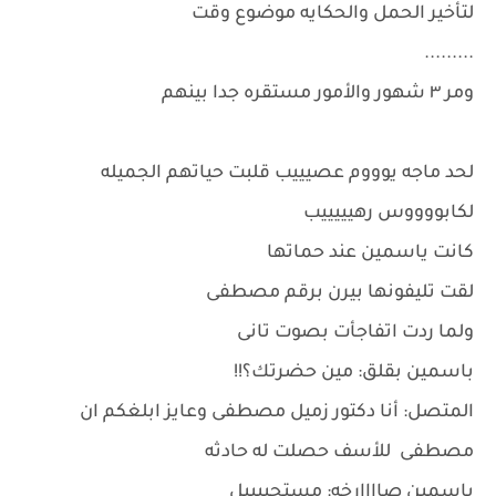
لتأخير الحمل والحكايه موضوع وقت
.........
ومر ٣ شهور والأمور مستقره جدا بينهم
لحد ماجه يوووم عصيييب قلبت حياتهم الجميله
لكابووووس رهيييييب
كانت ياسمين عند حماتها
لقت تليفونها بيرن برقم مصطفى
ولما ردت اتفاجأت بصوت تانى
باسمين بقلق: مين حضرتك؟!!
المتصل: أنا دكتور زميل مصطفى وعايز ابلغكم ان
مصطفى للأسف حصلت له حادثه
ياسمين صاااارخه: مستحييييل