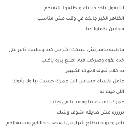
انا بقول تاخد مراتك وتطلعوا شقتكم
الظاهر الخبر جالكم في وقت مش مناسب
فجايين تكملوا هنا
فاطمه ماقدرتش تسكت اكتر من كده ولطمت تامر على
خده بقوه وصرخت فيه: اطلع برره ياكلب
ده كلام تقوله لاخوك الكبييير
عامل نفسك حساس انت عمرك حسيت بيا ولا بأبوك
اللى ميت ده
عمرك تاعب قلبنا ومعذبنا في حياتنا
برررره مش طايقه اشوف وشك
تامر وعيونه بتطلع شرار من الغضب: خاااارج وسيبهالكم