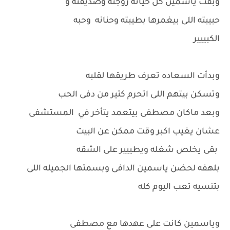
وبقت ياسمين كل حياته زوجته وصديقته و
حبيبته اللى بيغمرها بطيبته وحنانه وحبه
الكبييير
وبدأت السعاده تعرف طريقها لقلبه
وتسكن بيتهم اللى اتحرم كتير من دفى الحب
وبعد ماكان مصطفى بيتعمد يتأخر في المستشفى
عشان يغيب اكبر وقت ممكن عن البيت
بقى يخلص شغله ويطييير على الشقه
بلهفه لحضن ياسمين الدافى وبسمتها الجميله اللى
بتنسيه تعب اليوم كله
وياسمين كانت على عهدها مع مصطفى