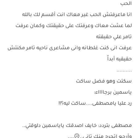
الحب
انا ماعرفتش الحب غير معاك انت أقسم لك بالله
لما عشت معاك وعرفتك على حقيقتك وكمان عرفت
تامر علي حقيقته
عرفت انى كنت غلطانه وانى مشاعرى ناحيه تامر مكنتش
حقيقيه أبداً
..........
سكتت وهو فضل ساكت
ياسمين برجااااء:
رد عليا يامصطفى....ساكت ليه؟!!
مصطفى بتردد: خايف اصدقك ياياسمين دلوقتي..
وأرجع اتجرح منك تانى..😥....