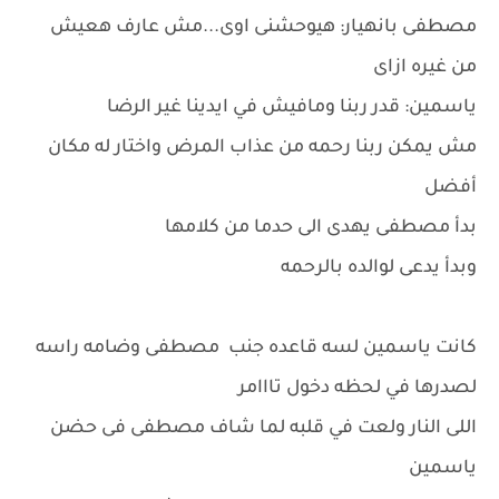
مصطفى بانهيار: هيوحشنى اوى...مش عارف هعيش
من غيره ازاى
ياسمين: قدر ربنا ومافيش في ايدينا غير الرضا
مش يمكن ربنا رحمه من عذاب المرض واختار له مكان
أفضل
بدأ مصطفى يهدى الى حدما من كلامها
وبدأ يدعى لوالده بالرحمه
كانت ياسمين لسه قاعده جنب مصطفى وضامه راسه
لصدرها في لحظه دخول تااامر
اللى النار ولعت في قلبه لما شاف مصطفى فى حضن
ياسمين