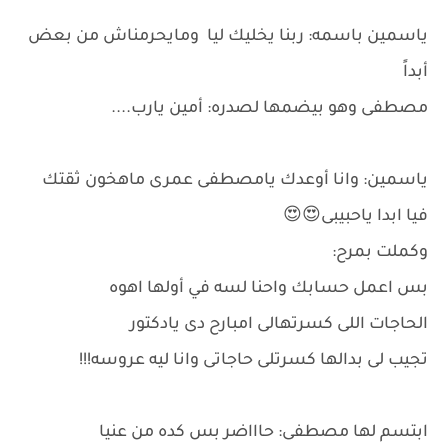
ياسمين باسمه: ربنا يخليك ليا ومايحرمناش من بعض
أبداً
مصطفى وهو بيضمها لصدره: أمين يارب....
ياسمين: وانا أوعدك يامصطفى عمرى ماهخون ثقتك
فيا ابدا ياحبيبى😍😍
وكملت بمرح:
بس اعمل حسابك واحنا لسه في أولها اهوه
الحاجات اللى كسرتهالى امبارح دى يادكتور
تجيب لى بدالها كسرتلى حاجاتى وانا ليه عروسه!!!
ابتسم لها مصطفى: حاااضر بس كده من عنيا