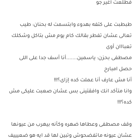
فطلعت أغير جو
طبطبت على كتفه بهدوء وابتسمت له بحنان: طيب
تعالى عشان تفطر بقالك كام يوم مش بتاكل وشكلك
تعبااان أوى
مصطفى بحزن: ياسمين.......أنا أسف جدا على اللى
حصل امبارح
أنا مش عارف أنا عملت كده إزاى؟!!!
وانا متأكد انك وافقتينى بس عشان صعبت عليكى مش
كده؟!!!
وقف مصطفى وعطاها ضهره وكأنه بيهرب من عيونها
عشان عيونه ماتفضحوش وتبين لها قد ايه هو ضعيييف