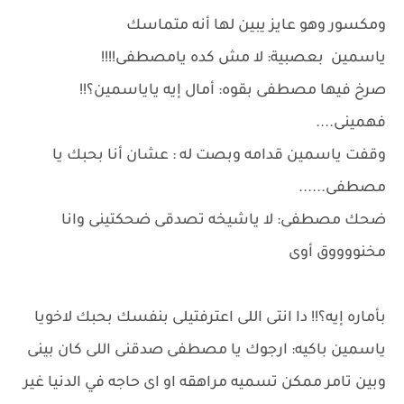
ومكسور وهو عايز يبين لها أنه متماسك
ياسمين بعصبية: لا مش كده يامصطفى!!!!
صرخ فيها مصطفى بقوه: أمال إيه ياياسمين؟!!
فهمينى....
وقفت ياسمين قدامه وبصت له : عشان أنا بحبك يا
مصطفى......
ضحك مصطفى: لا ياشيخه تصدقى ضحكتينى وانا
مخنووووق أوى
بأماره إيه؟!! دا انتى اللى اعترفتيلى بنفسك بحبك لاخويا
ياسمين باكيه: ارجوك يا مصطفى صدقنى اللى كان بينى
وبين تامر ممكن تسميه مراهقه او اى حاجه في الدنيا غير