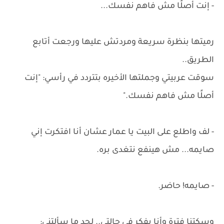
- إنت أصلًا مش فاهم نفسك...
رميتها بنظرة سريعة ومردتش عليها ورجعت أتابع
الطريق..
سوقت عربيتي وجملتها الأخيره بتتردد في رأسي: "إنت
أصلًا مش فاهم نفسك."
- لف واطلع على البيت يا عمار عشان أنا افتكرت إني
صايمه... مش هينفع نتغدى بره.
- صايمه! حاضر.
وسكتنا فترة وأنا بفكر في حالتي.. لحد ما سألتني: