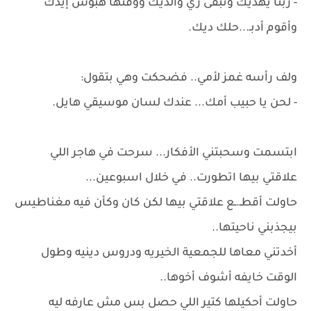
- ربنا يهديك وتبقى زي والديك ووقتها هبوس إيدك
وأقوم أدبـ...حلك ديك.
ولف رأسه غمز لأمي.. فضحكت وهي بتقول:
- لحن يا حبيب أمك... عندك لسان موسيقي هايل.
ابتسمت وسحبتني الأفكار... سرحت في هاجر اللي
علاقتي بيها اتطورت.. في خلال اسبوعين...
حاولت أقطـ.ـع علاقتي بيها لكن كان وكأن فيه مغناطيس
بيجذبني ناحيتها..
أخدتني معاها للجمعية الخيريه ودروس دينيه وطول
الوقت خايفه أشوف أخوها..
حاولت أحكيلها كتير اللي حصل بس مش عارفه ليه