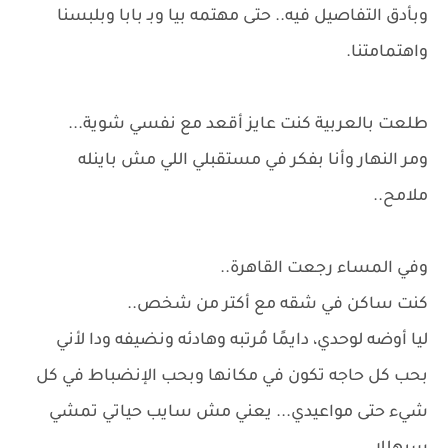
وبأدق التفاصيل فيه.. حتى مهتمه بيا وبـ بابا وبلبسنا
واهتمامتنا.
طلعت بالعربية كنت عايز أقعد مع نفسي شوية...
ومر النهار وأنا بفكر في مستقبلي اللي مش باينله
ملامح..
وفي المساء رجعت القاهرة..
كنت ساكن في شقه مع أكتر من شخص..
ليا أوضه لوحدي، دايمًا مُرتبه وهادئه ونضيفه ودا لأني
بحب كل حاجه تكون في مكانها وبحب الإنضباط في كل
شيء حتى مواعيدي... يعني مش سايب حياتي تمشي