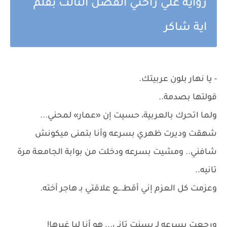
رواية علي راحتي الفصل الثالث بقلم
اية شاكر
- يا نهار بلون عربيتك.
قولتها بصدمة..
ولما اتحرك بالعربية، حسيت إن «عمار» لمحني...
شهقت وديرت ظهري بسرعه وأنا بتمنى ميكونش
شافني.. ومشيت بسرعه ودخلت من بوابة الجامعة مرة
تانيه..
وعزمت كل العزم إني أقطـ.ـع علاقتي بـ هاجر أخته.
ورجعت بسرعه لـ بسنت تاني... هو أنا ليا غيرها!