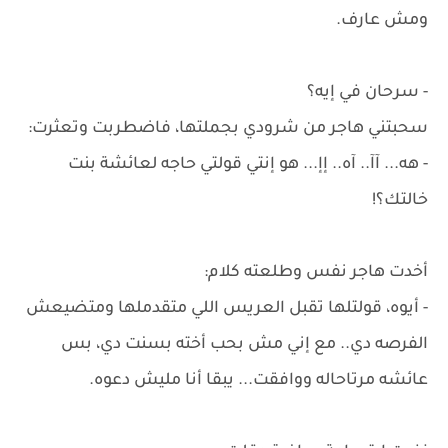
ومش عارف.
- سرحان في إيه؟
سحبتني هاجر من شرودي بجملتها، فاضطربت وتعثرت:
- هه... آآ.. آه.. إإ... هو إنتي قولتي حاجه لعائشة بنت
خالتك؟!
أخدت هاجر نفس وطلعته كلام:
- أيوه، قولتلها تقبل العريس اللي متقدملها ومتضيعش
الفرصه دي.. مع إني مش بحب أخته بسنت دي، بس
عائشه مرتاحاله ووافقت... يبقا أنا مليش دعوه.