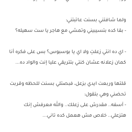
ولما شافتني بسنت عاتبتني:
- بقا كده بتسيبيني وتمشي مع هاجر يا ست سهيله؟
- اي ده انتي زعلتِ ولا اي يا بوسبوس؟ بس على فكره أنا
كمان زعلانه عشان كنتي بتتريقي عليا إنت والواد ده...
قلتها وربعت ايدي بزعل، فبصتلي بسنت للحظه وقربت
تحضني وهي بتقول:
- آسفه.. مقدرش على زعلك.. والله معرفش إنك
هتزعلي.. خلاص مش هعمل كده تاني...