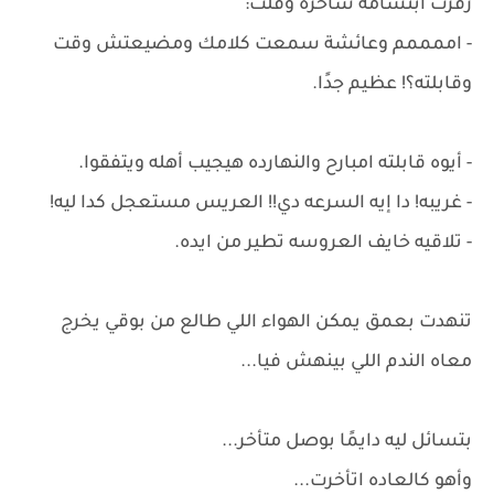
زفرت ابتسامة ساخرة وقلت:
- اممممم وعائشة سمعت كلامك ومضيعتش وقت
وقابلته؟! عظيم جدًا.
- أيوه قابلته امبارح والنهارده هيجيب أهله ويتفقوا.
- غريبه! دا إيه السرعه دي!! العريس مستعجل كدا ليه!
- تلاقيه خايف العروسه تطير من ايده.
تنهدت بعمق يمكن الهواء اللي طالع من بوقي يخرج
معاه الندم اللي بينهش فيا...
بتسائل ليه دايمًا بوصل متأخر...
وأهو كالعاده اتأخرت...