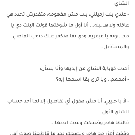
الشاي:
- عندي بنت زميلتي، بنت مش مفهومه، متقدرش تحدد هي
عاقله ولا هـ..ـبله... أنا أول ما شوفتها قولت البنت دي يا
مجـ..نونه يا عبقريه، ودي بقا هتكفر عنك ذنوب الماضي
والمستقبل..
أخدت كوباية الشاي من إيديها وأنا بسأل:
- أمممم.. ويا ترى بقا اسمها إيه؟
- لأ يا حبيبي، أنا مش هقول أي تفاصيل إلا لما أخد حساب
الشاي الأول.
قالتها هاجر وضحكت ومدت ايديها...
وقفت أهزر مع هاجر ونضحك لحد ما قاطعنا صوت أمي