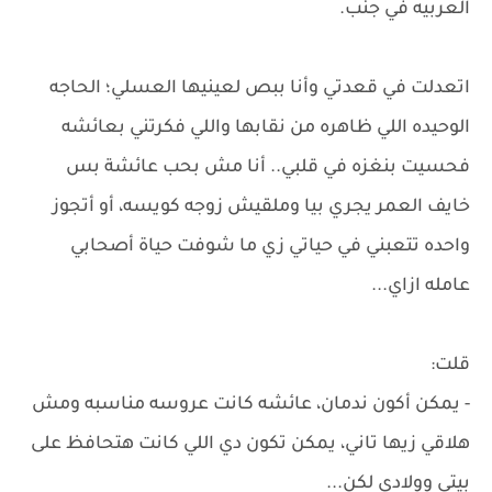
العربيه في جنب.
اتعدلت في قعدتي وأنا ببص لعينيها العسلي؛ الحاجه
الوحيده اللي ظاهره من نقابها واللي فكرتني بعائشه
فحسيت بنغزه في قلبي.. أنا مش بحب عائشة بس
خايف العمر يجري بيا وملقيش زوجه كويسه، أو أتجوز
واحده تتعبني في حياتي زي ما شوفت حياة أصحابي
عامله ازاي...
قلت:
- يمكن أكون ندمان، عائشه كانت عروسه مناسبه ومش
هلاقي زيها تاني، يمكن تكون دي اللي كانت هتحافظ على
بيتي وولادي لكن...