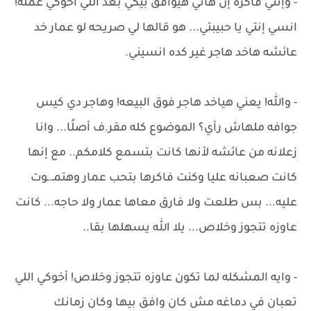
- وإنتي فاكره إن هاني هيوافق بيكي بعد اللي أخوكي عمله!
انسي إنتي يا حبيبتي... هو قالها لي صريحه لو عمار خد
عائشه هاخد هاجر غير كده انسيني.
- والله! يعني هياخد هاجر فوق البيعه! وهاجر دي كيس
جوافه ملهاش رأي؟ الموضوع كله مقر.ف أصلًا... وانا
زعلانه من عائشه لأنها كانت بتسمع كلامكم.. مع إنها
كانت صعبانه عليا وكنت فاكرها بتحب عمار وهتمـ.ـوت
عليه... بس طلعت ولا فارق معاها عمار ولا حاجه... كانت
عاوزه تتجوز وخلاص... يلا الله يسهلها بقا..
- وايه المشكله لما تكون عاوزه تتجوز وخلاص! أخوكي اللي
تعبان في دماغه مش كان وافق بيها وكان زمانك