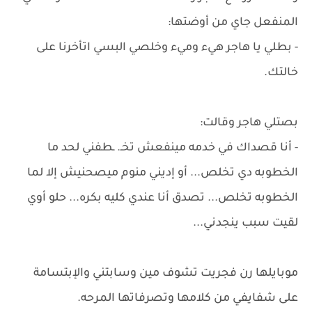
المنفعل جاي من أوضتها:
- بطلي يا هاجر هيء وميء وخلصي البسي اتأخرنا على
خالتك.
بصتلي هاجر وقالت:
- أنا قصداك في خدمه مينفعش تخـ. ـطفني لحد ما
الخطوبه دي تخلص... أو إديني منوم ميصحنيش إلا لما
الخطوبه تخلص... تصدق أنا عندي كليه بكره... حلو أوي
لقيت سبب ينجدني...
موبايلها رن فجريت تشوف مين وسابتني والإبتسامة
على شفايفي من كلامها وتصرفاتها المرحه.