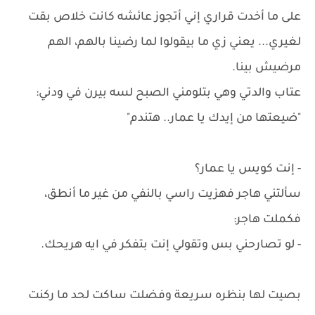
على ما أخدت قراري إني أتجوز عائشه كانت خلاص بقت
لغيري... يعني زي ما بيقولوا لما رضينا بالهم، الهم
مرضيش بينا.
عتاب والدتي وهي بتلومني الصبح لسه بيرن في ودني:
"ضيعتها من إيدك يا عمار.. هتندم"
- إنت كويس يا عمار؟
سألتني هاجر فهزيت راسي بالنفي من غير ما أنطق،
فكملت هاجر:
- لو تصارحني بس وتقولي إنت بتفكر في ايه هريحك.
بصيت لها بنظره سريعة وفضلت ساكت لحد ما ركنت