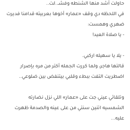
حاولت أشد منها الشنطه وفشـ..لت..
في اللحظه دي وقف «عمار» أخوها بعربيته قدامنا فديرت
ضهري وهمست:
- يا صلاة العيد!
- يلا يا سهيله اركبي.
قالتها هاجر، ولما كررت الجمله أكتر من مره بإصرار
اضطريت التفت ببطء وقلبي بيتنفض بين ضلوعي..
وتلقائي عيني جت على «عمار» اللي نزل نضارته
الشمسيه اتنين سنتي من على عينه والصدمة ظهرت
عليه...